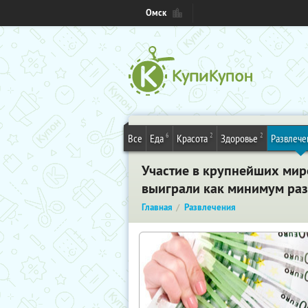
Омск
6
2
2
Все
Еда
Красота
Здоровье
Развлече
Участие в крупнейших миро
выиграли как минимум раз
Главная
Развлечения