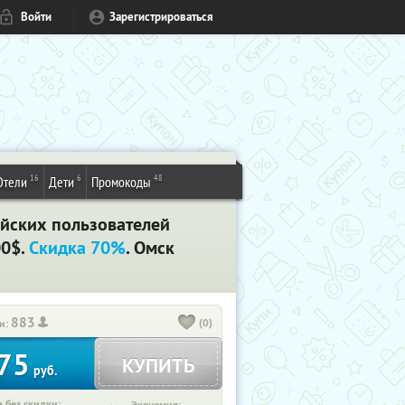
Войти
Зарегистрироваться
16
6
48
Отели
Дети
Промокоды
ийских пользователей
00$.
Скидка 70%
. Омск
883
(0)
и:
75
КУПИТЬ
руб.
 без скидки: