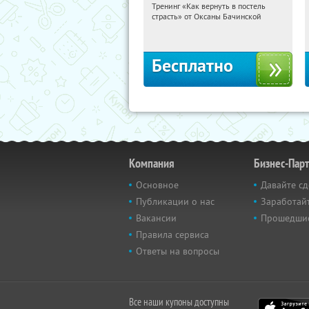
Тренинг «Как вернуть в постель
11:06:48
Получили:
13
страсть» от Оксаны Бачинской
Россия
Бесплатно
Компания
Бизнес-Пар
Основное
Давайте сд
Публикации о нас
Заработайт
Вакансии
Прошедши
Правила сервиса
Ответы на вопросы
Все наши купоны доступны