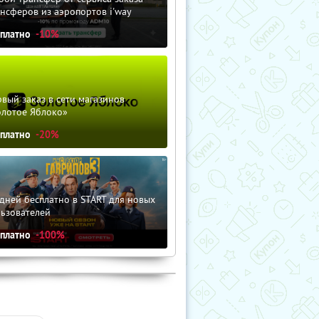
нсферов из аэропортов i'way
сплатно
-10%
вый заказ в сети магазинов
олотое Яблоко»
сплатно
-20%
дней бесплатно в START для новых
льзователей
сплатно
-100%