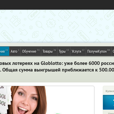
24
1
31
26
13
12
84
ния
Авто
Обучение
Товары
Туры
Услуги
ПолучиКупон
вых лотереях на Globlotto: уже более 6000 росс
. Общая сумма выигрышей приближается к 500.0
Купил
Цена