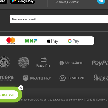
не выходя из чата:
писаться
 www.kupikupon.ru принадлежат OOO «Агентство цифровых решений» ИНН 7705523387, ОГРН