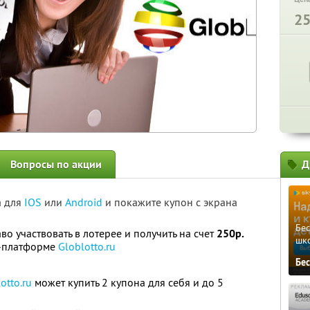
2
Вопросы по акции
Д
а для
IOS
или
Android
и покажите купон с экрана
Бе
во участвовать в лотерее и получить на счет
250р.
шк
т-платформе
Globlotto.ru
Бе
otto.ru
может купить 2 купона для себя и до 5