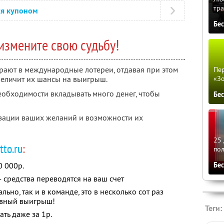
тра
ся купоном
Бе
измените свою судьбу!
рают в международные лотереи, отдавая при этом
Пер
увеличит их шансы на выигрыш.
«З
еобходимости вкладывать много денег, чтобы
Бе
изации ваших желаний и возможности их
25 
tto.ru
:
по
0 000р.
Бе
средства переводятся на ваш счет
ьно, так и в команде, это в несколько сот раз
авный выигрыш!
Теги:
ать даже за 1р.