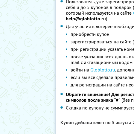
Пользователь, уже зарегистриро
себя и до 5 купонов в подарок
который используется на сайте
help@globlotto.ru
)
Для участия в лотерее необход
приобрести купон
зарегистрироваться на сайте 
при регистрации указать ном
после указания всех данных 
mail с активационным кодом
войти на
Globlotto.ru
, дополн
если вы все сделали правильн
для регистрации на сайте не
Обратите внимание! Для регист
символов после знака "#"
(без 
Скидка по купону не суммируе
Купон действителен по 5 августа