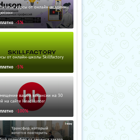
зличные курсы от онлайн-академии
дюсон»
сплатно
-5%
сы от онлайн-школы Skillfactory
сплатно
-5%
змещение вашей вакансии на 30
й на сайте HeadHunter
сплатно
-100%
ой трансфер от сервиса заказа