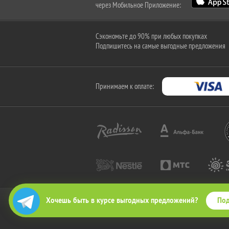
через Мобильное Приложение:
Сэкономьте до 90% при любых покупках
Подпишитесь на самые выгодные предложения
Принимаем к оплате:
Под
Хочешь быть в курсе выгодных предложений?
2010-2026 © КупиКупон. Все права защищены.
Все права на товарный знак "КупиКупон" и на сайт