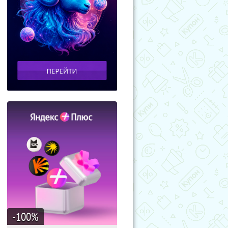
-100
%