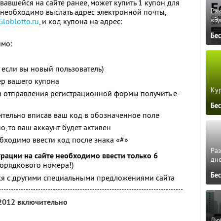
вавшейся на сайте ранее, может купить 1 купон для
Ра
 (необходимо выслать адрес электронной почты,
«Э
Globlotto.ru
, и код купона на адрес:
Бе
имо:
( если вы новый пользователь)
ер вашего купона
Кур
и отправления регистрационной формы получить e-
Бе
ительно вписав ваш код в обозначенное поле
о, то ваш аккаунт будет активен
обходимо ввести код после знака «#»
Ра
рации на сайте необходимо ввести только 6
дне
порядкового номера!)
Бе
тся с другими специальными предложениями сайта
 2012 включительно
Люб