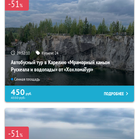
-51
%
09:52:08
Купили:
24
Автобусный тур в Карелию «Мраморный каньон
Рускеала и водопады» от «ХохломаТур»
Сенная площадь
450
ПОДРОБНЕЕ
руб.
4550
руб.
-51
%