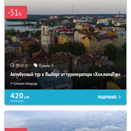
-51
%
09:52:08
Купили:
9
Автобусный тур в Выборг от туроператора «ХохломаТур»
Сенная площадь
420
ПОДРОБНЕЕ
руб.
4230
руб.