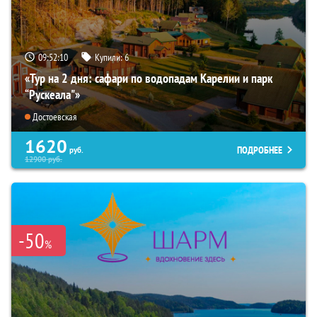
09:52:08
Купили:
6
«Тур на 2 дня: сафари по водопадам Карелии и парк
“Рускеала"»
Достоевская
1620
ПОДРОБНЕЕ
руб.
12900
руб.
-50
%