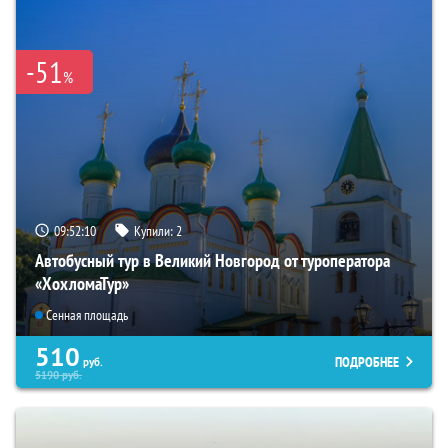
-51
%
09:52:08
Купили:
2
Автобусный тур в Великий Новгород от туроператора
«ХохломаТур»
Сенная площадь
510
ПОДРОБНЕЕ
руб.
5190
руб.