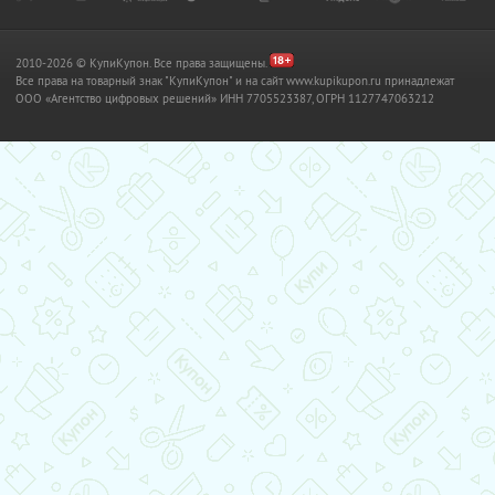
2010-2026 © КупиКупон. Все права защищены.
Все права на товарный знак "КупиКупон" и на сайт www.kupikupon.ru принадлежат
OOO «Агентство цифровых решений» ИНН 7705523387, ОГРН 1127747063212