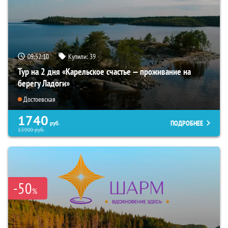
09:52:08
Купили:
39
Тур на 2 дня «Карельское счастье — проживание на
берегу Ладоги»
Достоевская
1740
ПОДРОБНЕЕ
руб.
13900
руб.
-50
%