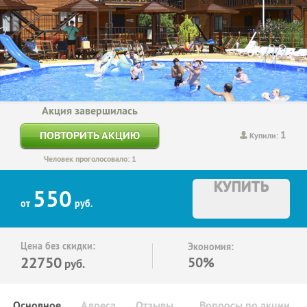
Акция завершилась
1
ПОВТОРИТЬ АКЦИЮ
Купили:
Человек проголосовало: 1
КУПИТЬ
550
от
руб.
Цена без скидки:
Экономия:
22750
50%
руб.
Основное
Адреса
Отзывы
Вопросы по акции