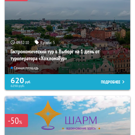
09:52:08
Купили:
5
Гастрономический тур в Выборг на 1 день от
туроператора «ХохломаТур»
Сенная площадь
620
ПОДРОБНЕЕ
руб.
6290
руб.
-50
%