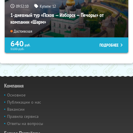
09:52:08
Купили:
12
1-дневный тур «Псков — Изборск — Печоры» от
компании «Шарм»
Достоевская
640
ПОДРОБНЕЕ
руб.
5100
руб.
Компания
Основное
Публикации о нас
Вакансии
Правила сервиса
Ответы на вопросы