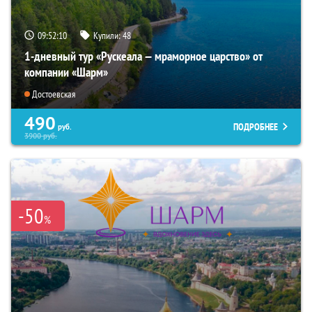
09:52:08
Купили:
48
1-дневный тур «Рускеала — мраморное царство» от
компании «Шарм»
Достоевская
490
ПОДРОБНЕЕ
руб.
3900
руб.
-50
%