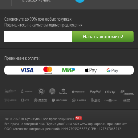
Сэкономьте до 90% при любых покупках
Подпишитесь на самые выгодные предложения
Принимаем к оплате:
2010-2026 © КупиКупон. Все права защищены.
Все права на товарный знак "КупиКупон" и на сайт www.kupikupon.ru принадлежат
OOO «Агентство цифровых решений» ИНН 7705523387, ОГРН 1127747063212