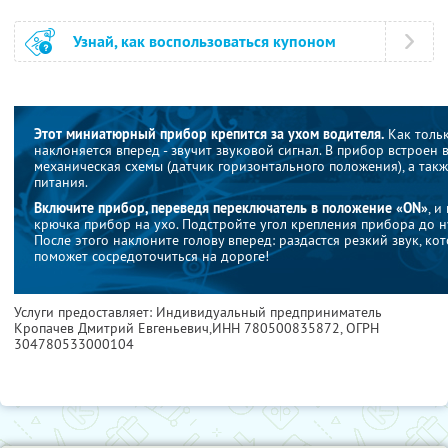
Узнай, как воспользоваться купоном
Этот миниатюрный прибор крепится за ухом водителя.
Как тольк
наклоняется вперед - звучит звуковой сигнал. В прибор встроен 
механическая схемы (датчик горизонтального положения), а так
питания.
Включите прибор, переведя переключатель в положение «ON»
, 
крючка прибор на ухо. Подстройте угол крепления прибора до н
После этого наклоните голову вперед: раздастся резкий звук, ко
поможет сосредоточиться на дороге!
Услуги предоставляет: Индивидуальный предприниматель
Кропачев Дмитрий Евгеньевич,
ИНН 780500835872
, ОГРН
304780533000104