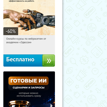
-60
%
Онлайн-курсы по нейросетям от
19:26:53
Получили:
6
академии «Эдюсон»
Москва
Бесплатно