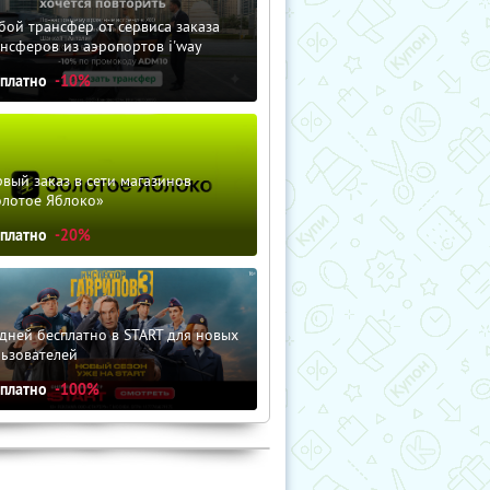
ой трансфер от сервиса заказа
нсферов из аэропортов i'way
сплатно
-10%
вый заказ в сети магазинов
олотое Яблоко»
сплатно
-20%
дней бесплатно в START для новых
льзователей
сплатно
-100%