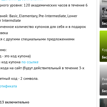
ного уровня: 120 академических часов в течение 6
Ра
й: Basic, Elementary, Pre-Intermediate, Lower
«Э
r Intermdiate
Бе
ченное количество купонов для себя и в подарок
овека
тся с другими специальными предложениями
имо:
Кур
- это код купона)
Бе
й код купона
по ссылке
входа на сайт (будут действительный в течение 3-х
етный код - 2 символа.
Ра
дне
ртификата
Бе
013 включительно