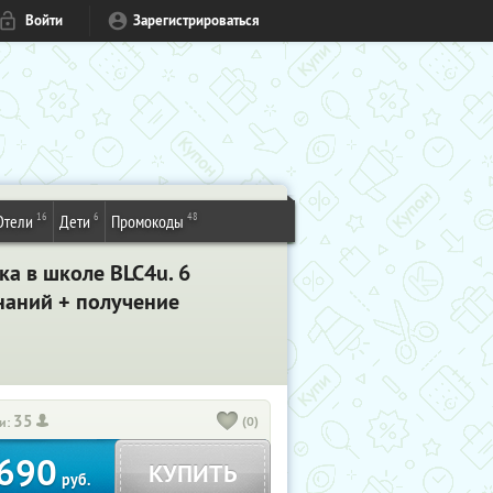
Войти
Зарегистрироваться
16
6
48
Отели
Дети
Промокоды
ка в школе BLC4u. 6
знаний + получение
35
(0)
и:
690
КУПИТЬ
руб.