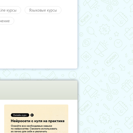
line курсы
Языковые курсы
чение