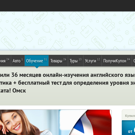
24
1
31
26
13
12
84
ния
Авто
Обучение
Товары
Туры
Услуги
ПолучиКупон
8 или 36 месяцев онлайн-изучения английского язы
тика + бесплатный тест для определения уровня 
ата! Омск
Купил
от