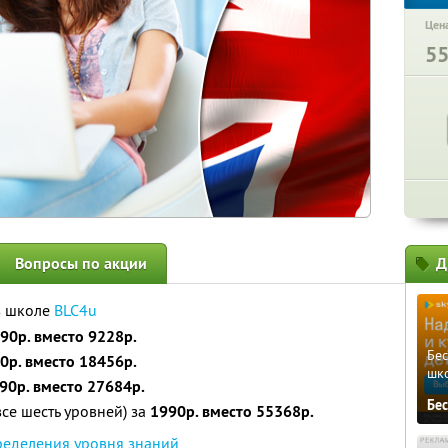
Цена
5
Вопросы по акции
Д
в школе
BLC4u
90р. вместо 9228р.
Бе
0р. вместо 18456р.
шк
90р. вместо 27684р.
Бе
се шесть уровней) за
1990р. вместо 55368р.
ределения уровня знаний