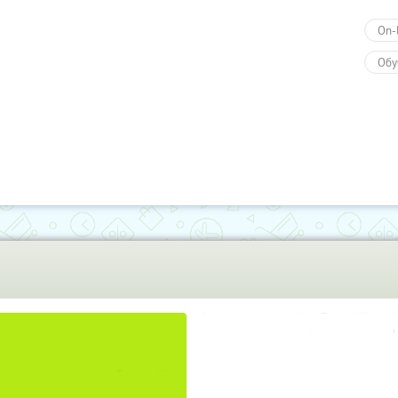
On-
Обу