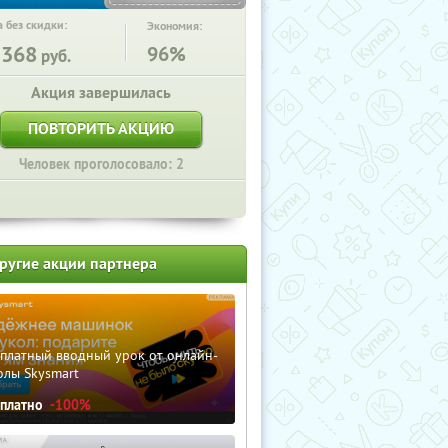
 без скидки:
Экономия:
5368
96%
руб.
Акция завершилась
ПОВТОРИТЬ АКЦИЮ
Человек проголосовало: 2
ругие акции партнера
сплатный вводный урок от онлайн-
олы Skysmart
сплатно
-100%