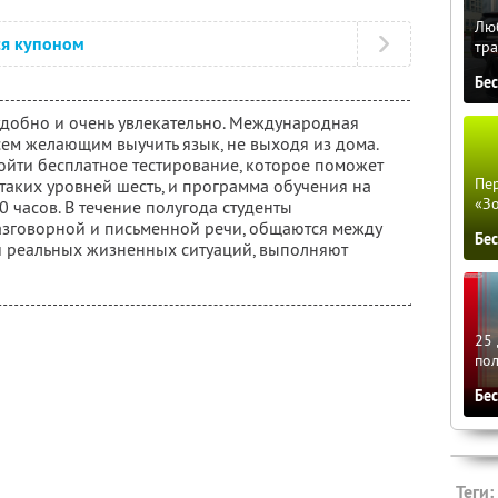
Люб
ся купоном
тра
Бе
 удобно и очень увлекательно. Международная
сем желающим выучить язык, не выходя из дома.
йти бесплатное тестирование, которое поможет
Пер
 таких уровней шесть, и программа обучения на
«З
0 часов. В течение полугода студенты
азговорной и письменной речи, общаются между
Бе
и реальных жизненных ситуаций, выполняют
25 
по
Бе
Теги: