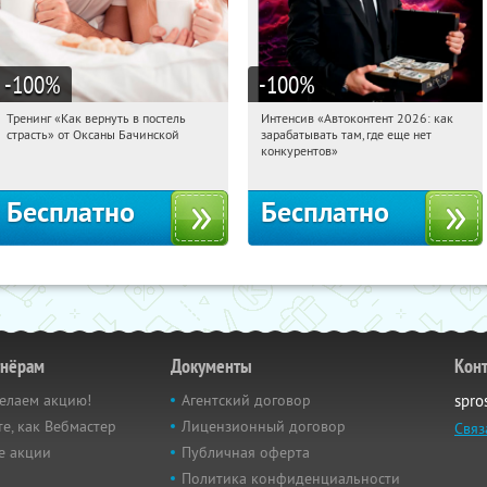
-100
%
-100
%
Тренинг «Как вернуть в постель
Интенсив «Автоконтент 2026: как
19:26:53
Получили:
13
19:26:53
Получили:
4
страсть» от Оксаны Бачинской
зарабатывать там, где еще нет
Россия
Россия
конкурентов»
Бесплатно
Бесплатно
тнёрам
Документы
Кон
елаем акцию!
Агентский договор
spro
е, как Вебмастер
Лицензионный договор
Связ
е акции
Публичная оферта
Политика конфиденциальности