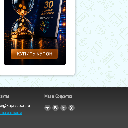
такты
Мы в Соцсетях
si@kupikupon.ru
аться с нами