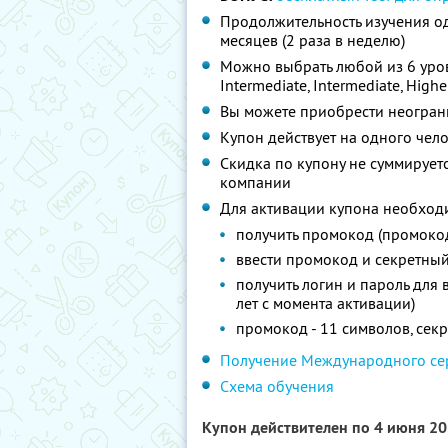
Продолжительность изучения од
месяцев (2 раза в неделю)
Можно выбрать любой из 6 уровне
Intermediate, Intermediate, Highe
Вы можете приобрести неограни
Купон действует на одного чел
Скидка по купону не суммируе
компании
Для активации купона необход
получить промокод (промокод 
ввести промокод и секретны
получить логин и пароль для 
лет с момента активации)
промокод - 11 символов, секр
Получение Международного се
Схема обучения
Купон действителен по 4 июня 2