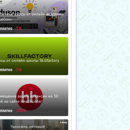
зличные курсы от онлайн-академии
дюсон»
сплатно
-5%
сы от онлайн-школы Skillfactory
сплатно
-5%
змещение вашей вакансии на 30
й на сайте HeadHunter
сплатно
-100%