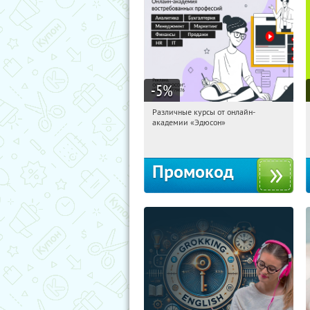
-5
%
Различные курсы от онлайн-
19:26:53
Получили:
2
академии «Эдюсон»
Россия
Промокод