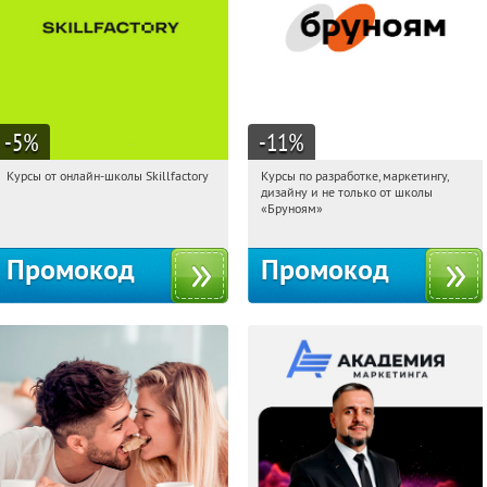
-5
%
-11
%
Курсы от онлайн-школы Skillfactory
Курсы по разработке, маркетингу,
19:26:53
Получи первым!
19:26:53
Получи первым!
дизайну и не только от школы
Россия
Россия
«Бруноям»
Промокод
Промокод