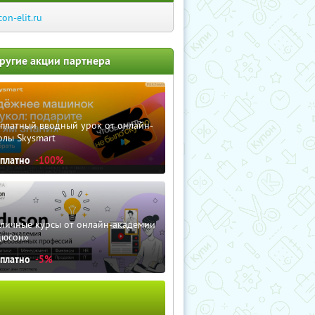
con-elit.ru
ругие акции партнера
сплатный вводный урок от онлайн-
олы Skysmart
сплатно
-100%
зличные курсы от онлайн-академии
дюсон»
сплатно
-5%