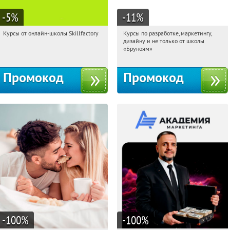
-5
%
-11
%
Курсы от онлайн-школы Skillfactory
Курсы по разработке, маркетингу,
15:38:49
Получи первым!
15:38:49
Получи первым!
дизайну и не только от школы
Россия
Россия
«Бруноям»
Промокод
Промокод
-100
%
-100
%