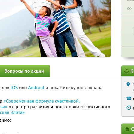
∞
Вопросы по акции
К
а для
IOS
или
Android
и покажите купон с экрана
ар
«Современная формула счастливой,
мьи»
от центра развития и подготовки эффективного
ская Элита»
димо:
О