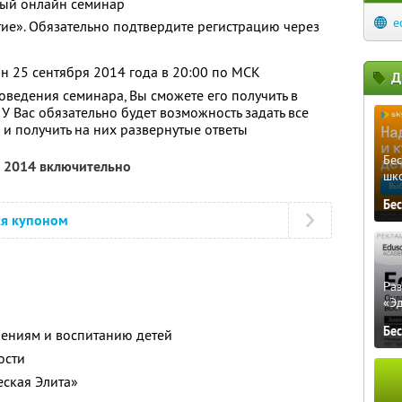
ный онлайн семинар
e
тие». Обязательно подтвердите регистрацию через
н 25 сентября 2014 года в 20:00 по МСК
Д
оведения семинара, Вы сможете его получить в
 У Вас обязательно будет возможность задать все
и получить на них развернутые ответы
Бе
я 2014 включительно
шк
Бе
ся купоном
Ра
«Э
Бе
ениям и воспитанию детей
ости
еская Элита»