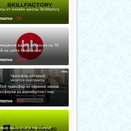
сы от онлайн-школы Skillfactory
сплатно
-5%
змещение вашей вакансии на 30
й на сайте HeadHunter
сплатно
-100%
ой трансфер от сервиса заказа
нсферов из аэропортов i'way
сплатно
-10%
вый заказ в сети магазинов