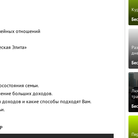
Кур
Бе
емейных отношений
еская Элита»
Ра
дне
Бе
осостояния семьи.
Люб
чение больших доходов.
тра
 доходов и какие способы подходят Вам.
Бе
и.
Р
Пер