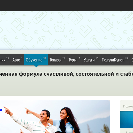
24
1
31
26
13
12
84
ния
Авто
Обучение
Товары
Туры
Услуги
ПолучиКупон
менная формула счастливой, состоятельной и стаб
Получ
Цена