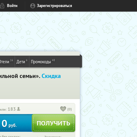
Войти
Зарегистрироваться
16
6
48
Отели
Дети
Промокоды
ильной семьи».
Скидка
183
(0)
или:
0
руб.
 без скидки: