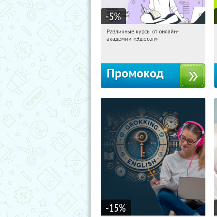
-5
%
Различные курсы от онлайн-
15:38:49
Получили:
2
академии «Эдюсон»
Россия
Промокод
-15
%