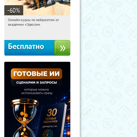
-60
%
Онлайн-курсы по нейросетям от
15:38:49
Получили:
6
академии «Эдюсон»
Москва
Бесплатно