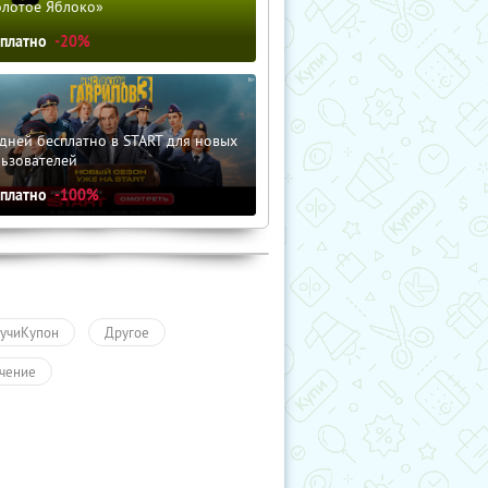
олотое Яблоко»
сплатно
-20%
дней бесплатно в START для новых
льзователей
сплатно
-100%
учиКупон
Другое
чение