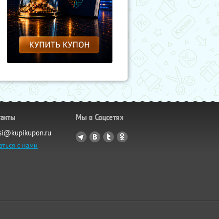
такты
Мы в Соцсетях
si@kupikupon.ru
аться с нами