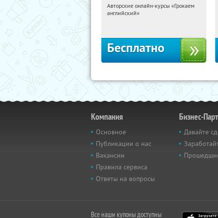
Авторские онлайн-курсы «Грокаем
15:38:49
Получили:
4
английский»
Россия
Бесплатно
Компания
Бизнес-Пар
Основное
Давайте сд
Публикации о нас
Заработайт
Вакансии
Прошедши
Правила сервиса
Ответы на вопросы
Все наши купоны доступны