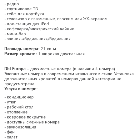
- радио
- спутниковое ТВ
- сейф для ноутбука
- телевизор с плазменным, плоским или ЖК-экраном
- док-станция для iPod
- кофеварка/электрический чайник
- мини-бар
- звонок-«будильник»/будильник
Площадь номера:
21 кв. м
Размер кровати:
1 широкая двуспальная
Dbl Europa
– двухместные номера (в наличии 4 номера).
Элегантные номера в современном итальянском стиле. Установка
дополнительных кроватей в номерах данной категории не
предусмотрена.
Услуги в номере:
- кондиционер
- утюг
- рабочий стол
- отопление
- ковровое покрытие
- доступны смежные номера
- звукоизоляция
- фен
- халат