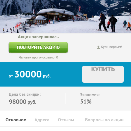
Акция завершилась
ПОВТОРИТЬ АКЦИЮ
Купи первым!
Человек проголосовало: 0
КУПИТЬ
30000
от
руб.
Цена без скидки:
Экономия:
98000
51%
руб.
Основное
Адреса
Отзывы
Вопросы по акции