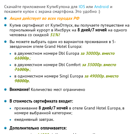
Скачайте приложение КупиКупона для
IOS
или
Android
и
покажите купон с экрана смартфона. Это удобно :)
Акция действует во всех городах РФ
Купив сертификат от КупиОтпуск, вы получаете путешествие на
горнолыжный курорт в Инсбрук на
8 дней/7 ночей
на одного
человека со скидкой
51%!
Вы можете выбрать один из вариантов проживания в 5-
звездочном отеле Grand Hotel Europa:
в двухместном номере Dbl Europa
за 30000р. вместо
61000р
.
;
в двухместном номере Dbl Comfort
за 35000р. вместо
71000р
.
;
в одноместном номере Singl Europa
за 49000р. вместо
98000р
.
Внимание!
Количество мест ограничено
В стоимость сертификата входит:
проживание
8 дней/7 ночей
в отеле Grand Hotel Europa, в
номере выбранной категории;
ежедневный завтрак.
Дополнительно оплачивается: