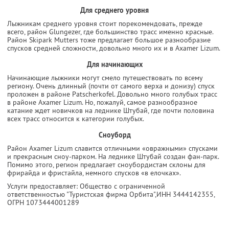
Для среднего уровня
Лыжникам среднего уровня стоит порекомендовать, прежде
всего, район Glungezer, где большинство трасс именно красные.
Район Skipark Mutters тоже предлагает большое разнообразие
спусков средней сложности, довольно много их и в Axamer Lizum.
Для начинающих
Начинающие лыжники могут смело путешествовать по всему
региону. Очень длинный (почти от самого верха и донизу) спуск
проложен в районе Patscherkofel. Довольно много голубых трасс
в районе Axamer Lizum. Но, пожалуй, самое разнообразное
катание ждет новичков на леднике Штубай, где почти половина
всех трасс относится к категории голубых.
Сноуборд
Район Axamer Lizum славится отличными «овражными» спусками
и прекрасным сноу-парком. На леднике Штубай создан фан-парк.
Помимо этого, регион предлагает сноубордистам склоны для
фрирайда и фристайла, немного спусков «в елочках».
Услуги предоставляет: Общество с ограниченной
ответственностью "Туристская фирма Орбита",
ИНН 3444142355
,
ОГРН 1073444001289