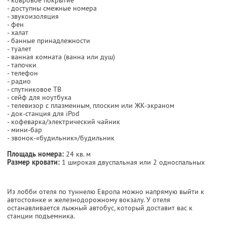
- доступны смежные номера
- звукоизоляция
- фен
- халат
- банные принадлежности
- туалет
- ванная комната (ванна или душ)
- тапочки
- телефон
- радио
- спутниковое ТВ
- сейф для ноутбука
- телевизор с плазменным, плоским или ЖК-экраном
- док-станция для iPod
- кофеварка/электрический чайник
- мини-бар
- звонок-«будильник»/будильник
Площадь номера:
24 кв. м
Размер кровати:
1 широкая двуспальная или 2 односпальных
Из лобби отеля по туннелю Европа можно напрямую выйти к
автостоянке и железнодорожному вокзалу. У отеля
останавливается лыжный автобус, который доставит вас к
станции подъемника.