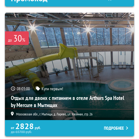
30
%
до
08:02:59
Купи первым!
Отдых для двоих с питанием в отеле Arthurs Spa Hotel
by Mercure в Мытищах
Московская обл., г. Мытищи, д. Ларево, ул. Хвойная, стр. 26
2828
ПОДРОБНЕЕ
от
руб.
до
65700
руб.