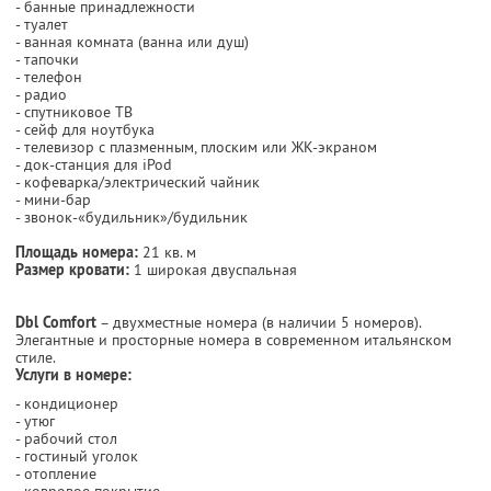
- банные принадлежности
- туалет
- ванная комната (ванна или душ)
- тапочки
- телефон
- радио
- спутниковое ТВ
- сейф для ноутбука
- телевизор с плазменным, плоским или ЖК-экраном
- док-станция для iPod
- кофеварка/электрический чайник
- мини-бар
- звонок-«будильник»/будильник
Площадь номера:
21 кв. м
Размер кровати:
1 широкая двуспальная
Dbl Comfort
– двухместные номера (в наличии 5 номеров).
Элегантные и просторные номера в современном итальянском
стиле.
Услуги в номере:
- кондиционер
- утюг
- рабочий стол
- гостиный уголок
- отопление
- ковровое покрытие