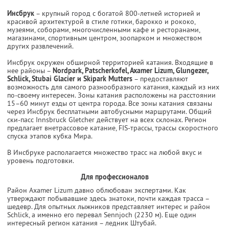
Инсбрук
– крупный город с богатой 800-летней историей и
красивой архитектурой в стиле готики, барокко и рококо,
музеями, соборами, многочисленными кафе и ресторанами,
магазинами, спортивным центром, зоопарком и множеством
других развлечений.
Инсбрук окружен обширной территорией катания. Входящие в
нее районы –
Nordpark, Patscherkofel, Axamer Lizum, Glungezer,
Schlick, Stubai Glacier и Skipark Mutters
– предоставляют
возможность для самого разнообразного катания, каждый из них
по-своему интересен. Зоны катания расположены на расстоянии
15–60 минут езды от центра города. Все зоны катания связаны
через Инсбрук бесплатными автобусными маршрутами. Общий
ски-пасс Innsbruck Gletcher действует на всех склонах. Регион
предлагает внетрассовое катание, FIS-трассы, трассы скоростного
спуска этапов кубка Мира.
В Инсбруке располагается множество трасс на любой вкус и
уровень подготовки.
Для профессионалов
Район Axamer Lizum давно облюбован экспертами. Как
утверждают побывавшие здесь знатоки, почти каждая трасса –
шедевр. Для опытных лыжников представляет интерес и район
Schlick, а именно его перевал Sennjoch (2230 м). Еще один
интересный регион катания – ледник Штубай.