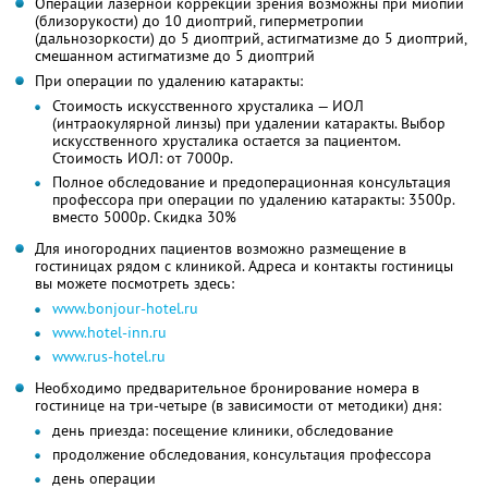
Операции лазерной коррекции зрения возможны при миопии
(близорукости) до 10 диоптрий, гиперметропии
(дальнозоркости) до 5 диоптрий, астигматизме до 5 диоптрий,
смешанном астигматизме до 5 диоптрий
При операции по удалению катаракты:
Стоимость искусственного хрусталика — ИОЛ
(интраокулярной линзы) при удалении катаракты. Выбор
искусственного хрусталика остается за пациентом.
Стоимость ИОЛ: от 7000р.
Полное обследование и предоперационная консультация
профессора при операции по удалению катаракты: 3500р.
вместо 5000р. Скидка 30%
Для иногородних пациентов возможно размещение в
гостиницах рядом с клиникой. Адреса и контакты гостиницы
вы можете посмотреть здесь:
www.bonjour-hotel.ru
www.hotel-inn.ru
www.rus-hotel.ru
Необходимо предварительное бронирование номера в
гостинице на три-четыре (в зависимости от методики) дня:
день приезда: посещение клиники, обследование
продолжение обследования, консультация профессора
день операции