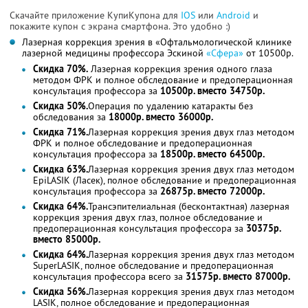
Скачайте приложение КупиКупона для
IOS
или
Android
и
покажите купон с экрана смартфона. Это удобно :)
Лазерная коррекция зрения в «Офтальмологической клинике
лазерной медицины профессора Эскиной
«Сфера»
от 10500р.
Скидка 70%.
Лазерная коррекция зрения одного глаза
методом ФРК и полное обследование и предоперационная
консультация профессора за
10500р. вместо 34750р.
Скидка 50%.
Операция по удалению катаракты без
обследования за
18000р. вместо 36000р.
Скидка 71%.
Лазерная коррекция зрения двух глаз методом
ФРК и полное обследование и предоперационная
консультация профессора за
18500р. вместо 64500р.
Скидка 63%.
Лазерная коррекция зрения двух глаз методом
EpiLASIK (Ласек), полное обследование и предоперационная
консультация профессора за
26875р. вместо 72000р.
Скидка 64%.
Трансэпителиальная (бесконтактная) лазерная
коррекция зрения двух глаз, полное обследование и
предоперационная консультация профессора за
30375р.
вместо 85000р.
Скидка 64%.
Лазерная коррекция зрения двух глаз методом
SuperLASIK, полное обследование и предоперационная
консультация профессора всего за
31575р. вместо 87000р.
Скидка 56%.
Лазерная коррекция зрения двух глаз методом
LASIK, полное обследование и предоперационная