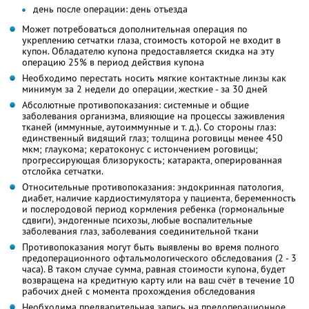
день после операции: день отъезда
Может потребоваться дополнительная операция по
укреплению сетчатки глаза, стоимость которой не входит в
купон. Обладателю купона предоставляется скидка на эту
операцию 25% в период действия купона
Необходимо перестать носить мягкие контактные линзы как
минимум за 2 недели до операции, жесткие - за 30 дней
Абсолютные противопоказания: системные и общие
заболевания организма, влияющие на процессы заживления
тканей (иммунные, аутоиммунные и т. д.). Со стороны глаз:
единственный видящий глаз; толщина роговицы менее 450
мкм; глаукома; кератоконус с истончением роговицы;
прогрессирующая близорукость; катаракта, оперированная
отслойка сетчатки.
Относительные противопоказания: эндокринная патология,
диабет, наличие кардиостимулятора у пациента, беременность
и послеродовой период кормления ребенка (гормональные
сдвиги), эндогенные психозы, любые воспалительные
заболевания глаз, заболевания соединительной ткани
Противопоказания могут быть выявлены во время полного
предоперационного офтальмологического обследования (2 - 3
часа). В таком случае сумма, равная стоимости купона, будет
возвращена на кредитную карту или на ваш счёт в течение 10
рабочих дней с момента прохождения обследования
Необходима предварительная запись на предоперационное