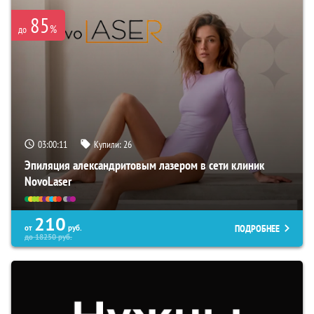
85
%
до
03:00:10
Купили:
26
Эпиляция александритовым лазером в сети клиник
NovoLaser
210
ПОДРОБНЕЕ
от
руб.
до
18250
руб.