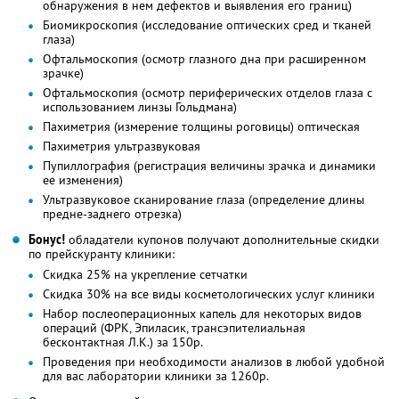
обнаружения в нем дефектов и выявления его границ)
Биомикроскопия (исследование оптических сред и тканей
глаза)
Офтальмоскопия (осмотр глазного дна при расширенном
зрачке)
Офтальмоскопия (осмотр периферических отделов глаза с
использованием линзы Гольдмана)
Пахиметрия (измерение толщины роговицы) оптическая
Пахиметрия ультразвуковая
Пупиллография (регистрация величины зрачка и динамики
ее изменения)
Ультразвуковое сканирование глаза (определение длины
предне-заднего отрезка)
Бонус!
обладатели купонов получают дополнительные скидки
по прейскуранту клиники:
Скидка 25% на укрепление сетчатки
Скидка 30% на все виды косметологических услуг клиники
Набор послеоперационных капель для некоторых видов
операций (ФРК, Эпиласик, трансэпителиальная
бесконтактная Л.К.) за 150р.
Проведения при необходимости анализов в любой удобной
для вас лаборатории клиники за 1260р.