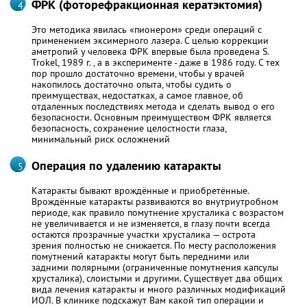
ФРК (фоторефракционная кератэктомия)
Это методика явилась «пионером» среди операций с
применением эксимерного лазера. С целью коррекции
аметропий у человека ФРК впервые была проведена S.
Trokel, 1989 г. , а в эксперименте - даже в 1986 году. С тех
пор прошло достаточно времени, чтобы у врачей
накопилось достаточно опыта, чтобы судить о
преимуществах, недостатках, а самое главное, об
отдаленных последствиях метода и сделать вывод о его
безопасности. Основным преимуществом ФРК является
безопасность, сохранение целостности глаза,
минимальный риск осложнений
Операция по удалению катаракты
Катаракты бывают врождённые и приобретённые.
Врождённые катаракты развиваются во внутриутробном
периоде, как правило помутнение хрусталика с возрастом
не увеличивается и не изменяется, в глазу почти всегда
остаются прозрачные участки хрусталика — острота
зрения полностью не снижается. По месту расположения
помутнений катаракты могут быть передними или
задними полярными (ограниченные помутнения капсулы
хрусталика), слоистыми и другими. Существует два общих
вида лечения катаракты и много различных модификаций
ИОЛ. В клинике подскажут Вам какой тип операции и