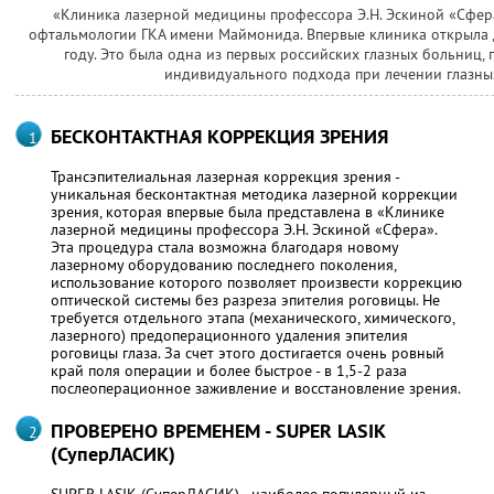
«Клиника лазерной медицины профессора Э.Н. Эскиной «Сфер
офтальмологии ГКА имени Маймонида. Впервые клиника открыла 
году. Это была одна из первых российских глазных больниц,
индивидуального подхода при лечении глазны
БЕСКОНТАКТНАЯ КОРРЕКЦИЯ ЗРЕНИЯ
Трансэпителиальная лазерная коррекция зрения -
уникальная бесконтактная методика лазерной коррекции
зрения, которая впервые была представлена в «Клинике
лазерной медицины профессора Э.Н. Эскиной «Сфера».
Эта процедура стала возможна благодаря новому
лазерному оборудованию последнего поколения,
использование которого позволяет произвести коррекцию
оптической системы без разреза эпителия роговицы. Не
требуется отдельного этапа (механического, химического,
лазерного) предоперационного удаления эпителия
роговицы глаза. За счет этого достигается очень ровный
край поля операции и более быстрое - в 1,5-2 раза
послеоперационное заживление и восстановление зрения.
ПРОВЕРЕНО ВРЕМЕНЕМ - SUPER LASIK
(СуперЛАСИК)
SUPER LASIK (СуперЛАСИК) - наиболее популярный из