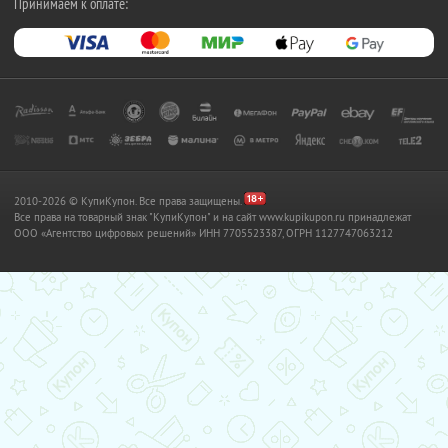
Принимаем к оплате:
2010-2026 © КупиКупон. Все права защищены.
Все права на товарный знак "КупиКупон" и на сайт www.kupikupon.ru принадлежат
OOO «Агентство цифровых решений» ИНН 7705523387, ОГРН 1127747063212