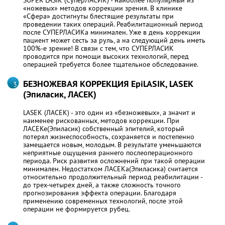
«ножевых» методов коррекции зрения. В клинике
«Сфера» достигнуты блестящие результаты при
проведении таких операций. Реабилитационный период
после СУПЕРЛАСИКа минимален. Уже в день коррекции
пациент может сесть за руль, а на следующий день иметь
100%-е зрение! В связи с тем, что СУПЕРЛАСИК
проводится при помощи высоких технологий, перед
операцией требуется более тщательное обследование.
БЕЗНОЖЕВАЯ КОРРЕКЦИЯ EpiLASIK, LASEK
(Эпиласик, ЛАСЕК)
LASEK (ЛАСЕК) - это один из «безножевых», а значит и
наименее рискованных, методов коррекции. При
ЛАСЕКе(Эпиласик) собственный эпителий, который
потерял жизнеспособность, сохраняется и постепенно
замещается новым, молодым. В результате уменьшаются
неприятные ощущения раннего послеоперационного
периода. Риск развития осложнений при такой операции
минимален. Недостатком ЛАСЕКа(Эпиласика) считается
относительно продолжительный период реабилитации -
до трех-четырех дней, а также сложность точного
прогнозирования эффекта операции. Благодаря
применению современных технологий, после этой
операции не формируется рубец.