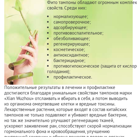
Фито тампоны обладают огромным компле
свойств. Среди них:
нормализующее;
самопроверочное;
адсорбирующее;
противовоспалительное;
обезболивающее;
регенерирующее;
косметическое;
антиоксидантное;
бактерицидное;
противогипоксическое (защита от кисло
голодания);
профилактическое.
Положительные результаты в лечении и профилактике
достигаются благодаря уникальным свойствам тампонов марки
«Xian Wuzhou» отслаивать и вбирать в себя, а потом выводить
из организма омертвевшие клетки и вредные токсины.
Лекарственные растения, которые входят в состав китайских
тампонов не только подавляют и убивают вредные бактерии,
но так же значительно улучшают регенерацию тканей,
ускоряют заживление ран, способствуют скорой нормализации
гормонального фона и кровообращения, улучшению
внутренней секреции и обмена веществ в половых органах.