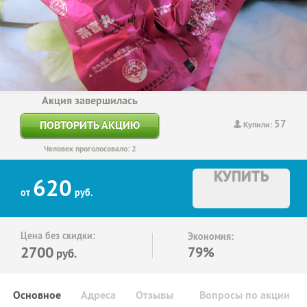
Акция завершилась
57
ПОВТОРИТЬ АКЦИЮ
Купили:
Человек проголосовало: 2
КУПИТЬ
620
от
руб.
Цена без скидки:
Экономия:
2700
79%
руб.
Основное
Адреса
Отзывы
Вопросы по акции