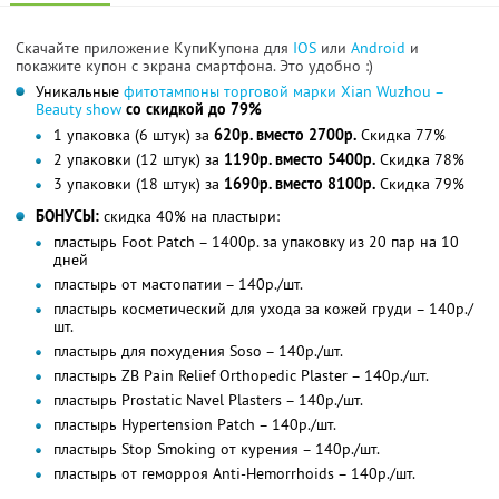
Скачайте приложение КупиКупона для
IOS
или
Android
и
покажите купон с экрана смартфона. Это удобно :)
Уникальные
фитотампоны торговой марки Xian Wuzhou –
Beauty show
со скидкой до 79%
1 упаковка (6 штук) за
620р. вместо 2700р.
Скидка 77%
2 упаковки (12 штук) за
1190р. вместо 5400р.
Скидка 78%
3 упаковки (18 штук) за
1690р. вместо 8100р.
Скидка 79%
БОНУСЫ:
скидка 40% на пластыри:
пластырь Foot Patch – 1400р. за упаковку из 20 пар на 10
дней
пластырь от мастопатии – 140р./шт.
пластырь косметический для ухода за кожей груди – 140р./
шт.
пластырь для похудения Soso – 140р./шт.
пластырь ZB Pain Relief Orthopedic Plaster – 140р./шт.
пластырь Prostatic Navel Plasters – 140р./шт.
пластырь Hypertension Patch – 140р./шт.
пластырь Stop Smoking от курения – 140р./шт.
пластырь от геморроя Anti-Hemorrhoids – 140р./шт.