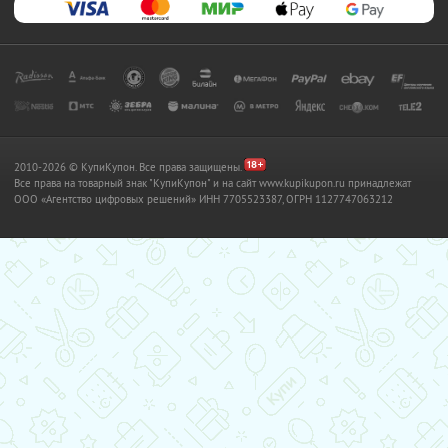
2010-2026 © КупиКупон. Все права защищены.
Все права на товарный знак "КупиКупон" и на сайт www.kupikupon.ru принадлежат
OOO «Агентство цифровых решений» ИНН 7705523387, ОГРН 1127747063212