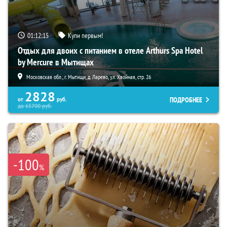
01:12:14
Купи первым!
Отдых для двоих с питанием в отеле Arthurs Spa Hotel
by Mercure в Мытищах
Московская обл., г. Мытищи, д. Ларево, ул. Хвойная, стр. 26
2828
ПОДРОБНЕЕ
от
руб.
до
65700
руб.
-100
%