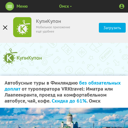
Меню
Омск
КупиКупон
Мобильное приложение
Загрузить
ещё удобнее
Автобусные туры в Финляндию
без обязательных
доплат
от туроператора VRKtravel: Иматра или
Лаапеенранта, проезд на комфортабельном
автобусе, чай, кофе.
Скидка до 61%
. Омск