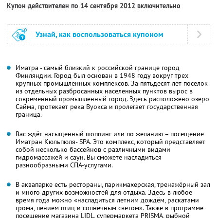
Купон действителен по 14 сентября 2012 включительно
Узнай, как воспользоваться купоном
Иматра - самый близкий к российской границе город
Финляндии. Город был основан в 1948 году вокруг трех
крупных промышленных комплексов. За пятьдесят лет поселок
из отдельных разбросанных населенных пунктов вырос в
современный промышленный город. Здесь расположено озеро
Сайма, протекает река Вуокса и пролегает государственная
граница.
Вас ждёт насыщенный шоппинг или по желанию – посещение
Иматран Кюльпюля- SPA. Это комплекс, который представляет
собой несколько бассейнов с различными видами
гидромассажей и саун. Вы сможете насладиться
разнообразными СПА-услугами.
В аквапарке есть рестораны, парикмахерская, тренажёрный зал
и много других возможностей для отдыха. Здесь в любое
время года можно «насладиться летним дождём, раскатами
грома, пением птиц и солнечным светом». Также в программе
посещение магазина LIDL, супермаркета PRISMA, рыбной