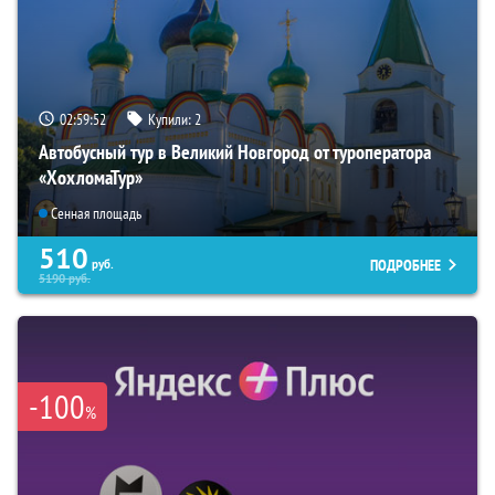
02:59:51
Купили:
2
Автобусный тур в Великий Новгород от туроператора
«ХохломаТур»
Сенная площадь
510
ПОДРОБНЕЕ
руб.
5190
руб.
-100
%