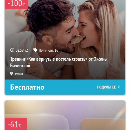
-100
%
02:59:51
Получили:
16
Тренинг «Как вернуть в постель страсть» от Оксаны
Бачинской
Россия
Бесплатно
ПОДРОБНЕЕ
-61
%