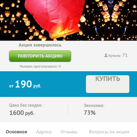
Акция завершилась
71
ПОВТОРИТЬ АКЦИЮ
Купили:
Человек проголосовало: 0
КУПИТЬ
190
от
руб.
Цена без скидки:
Экономия:
1600
73%
руб.
Основное
Адреса
Отзывы
Вопросы по акции