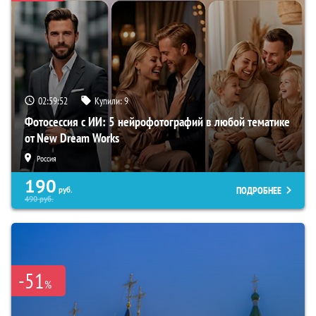
02:59:51
Купили:
9
Фотосессия с ИИ: 5 нейрофотографий в любой тематике
от New Dream Works
Россия
190
ПОДРОБНЕЕ
руб.
490
руб.
-51
%