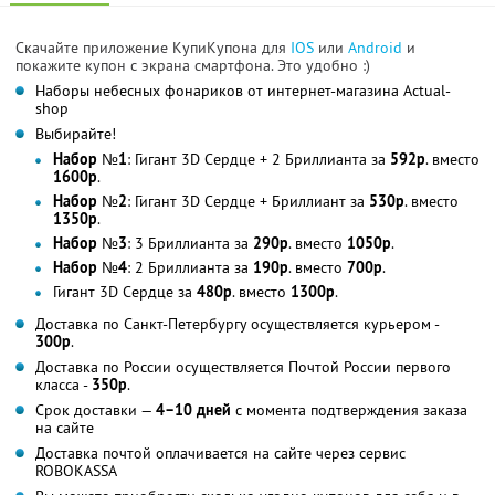
Скачайте приложение КупиКупона для
IOS
или
Android
и
покажите купон с экрана смартфона. Это удобно :)
Наборы небесных фонариков от интернет-магазина Аctual-
shop
Выбирайте!
Набор №1
: Гигант 3D Сердце + 2 Бриллианта за
592р
. вместо
1600р
.
Набор №2
: Гигант 3D Сердце + Бриллиант за
530р
. вместо
1350р
.
Набор №3
: 3 Бриллианта за
290р
. вместо
1050р
.
Набор №4
: 2 Бриллианта за
190р
. вместо
700р
.
Гигант 3D Сердце за
480р
. вместо
1300р
.
Доставка по Санкт-Петербургу осуществляется курьером -
300р
.
Доставка по России осуществляется Почтой России первого
класса -
350р
.
Срок доставки —
4–10 дней
с момента подтверждения заказа
на сайте
Доставка почтой оплачивается на сайте через сервис
ROBOKASSA