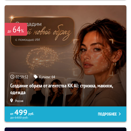
64
%
до
02:59:51
Купили:
64
Создание образа от агентства KK AI: стрижка, макияж,
одежда
Россия
499
ПОДРОБНЕЕ
от
руб.
до
6400
руб.