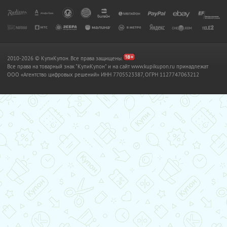
2010-2026 © КупиКупон. Все права защищены.
Все права на товарный знак "КупиКупон" и на сайт www.kupikupon.ru принадлежат
OOO «Агентство цифровых решений» ИНН 7705523387, ОГРН 1127747063212