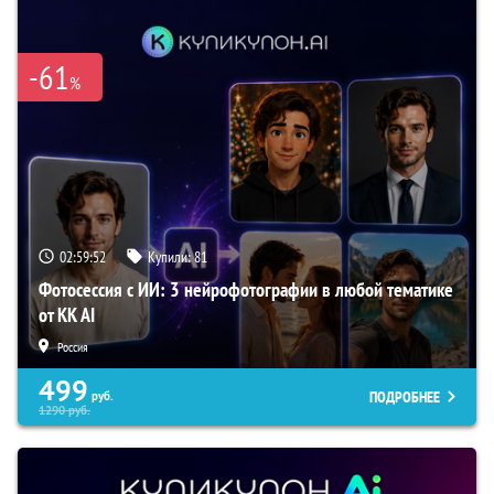
-61
%
02:59:51
Купили:
81
Фотосессия с ИИ: 3 нейрофотографии в любой тематике
от KK AI
Россия
499
ПОДРОБНЕЕ
руб.
1290
руб.