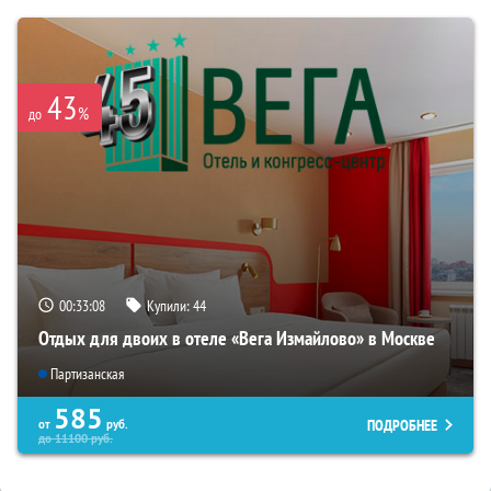
43
%
до
00:33:07
Купили:
44
Отдых для двоих в отеле «Вега Измайлово» в Москве
Партизанская
585
ПОДРОБНЕЕ
от
руб.
до
11100
руб.