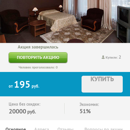
Акция завершилась
2
ПОВТОРИТЬ АКЦИЮ
Купили:
Человек проголосовало: 0
КУПИТЬ
195
от
руб.
Цена без скидки:
Экономия:
20000
51%
руб.
Основное
Адреса
Отзывы
Вопросы по акции