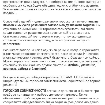
препятствием они окажутся, и, наоборот, какие именно факторы и
особенности союза будут объединяющими, стабилизирующими.
Увы, очень часто мы находим ответы на все эти вопросы слишком
поздно…
Основной задачей индивидуального гороскопа является
анализ
плюсов и минусов различных союзов между знаками зодиака.
Не
случайно обычный общий гороскоп совместимости появился
среди основных разделов всех крупных сайтов знакомств.
Статистика этих сайтов говорит о том, что только единицы
соглашаются на личную встречу, если астрология не сулит
перспектив.
Возникает вопрос - а как люди жили раньше, когда о гороскопах,
в том числе гороскопе совместимости, даже не знали. И неплохо
жили, количество крепких семей было много больше, чем сейчас.
Может, гороскоп совместимости не столь актуален для счастливой
семейной жизни, сколько другие факторы -
любовь, уважение,
верность, забота о ближнем?
Всё дело в том, что общие гороскопы НЕ РАБОТАЮТ и только
индивидуальный гороскоп совместимости - единственное верное
решение!
ГОРОСКОП СОВМЕСТИМОСТИ
все чаще применяют в бизнесе при
подборе команды или выборе делового партнера. Такие
объявления о работе, где запрашивают не просто специалиста, а
специалиста определенного знака зодиака, уже довольно давно