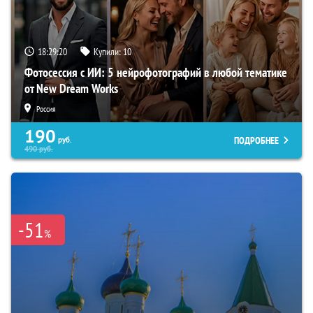
18:29:19
Купили:
10
Фотосессия с ИИ: 5 нейрофотографий в любой тематике
от New Dream Works
Россия
190
ПОДРОБНЕЕ
руб.
490
руб.
-51
%