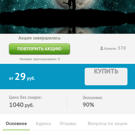
Акция завершилась
370
ПОВТОРИТЬ АКЦИЮ
Купили:
Человек проголосовало: 0
КУПИТЬ
29
от
руб.
Цена без скидки:
Экономия:
1040
90%
руб.
Основное
Адреса
Отзывы
Вопросы по акции