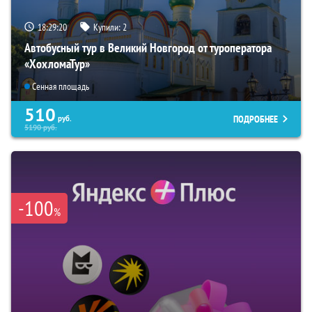
18:29:19
Купили:
2
Автобусный тур в Великий Новгород от туроператора
«ХохломаТур»
Сенная площадь
510
ПОДРОБНЕЕ
руб.
5190
руб.
-100
%