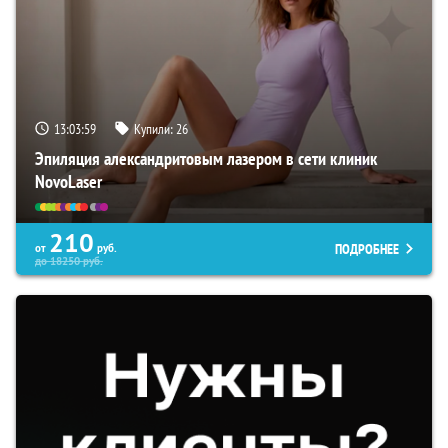
13:03:59
Купили:
26
Эпиляция александритовым лазером в сети клиник
NovoLaser
210
ПОДРОБНЕЕ
от
руб.
до
18250
руб.