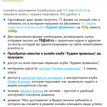
Скачайте приложение КупиКупона для
IOS
или
Android
и
покажите купон с экрана смартфона. Это удобно :)
Сертификат дает право получить 75 фишек на личный счет и
обменять их в интернет-магазине на абонемент
«5 недель
членства в online-клубе
«Худеем правильно»
за
450р.
вместо
1500
р.
Для начисления фишек необходимо активировать купон,
отправив письмо на
TB@zdr.ru
с секретным кодом и адресом
эл.почты, который вы зарегистрировали на сайте www.hudeem-
pravilno.ru
Приобретая членство в онлайн-клубе "Худеем правильно", вы
получаете:
доступ ко всем платным сервисам клуба "Худеем правильно";
материалы курса по
системе "Худеем правильно"
- 5 недель
курса ;
доступ в
закрытый форум худеющих
с инструктором клуба
Пяйви Бояхчан
, которая подскажет, как правильно худеть в
вашем конкретном случае;
полную
таблицу баллов
по системе – простой и удобный
инструмент контроля рациона;
дневник "Мои достижения" в Вашем личном кабинете, в
котором вы сможете в режиме онлайн описывать ваши успехи;