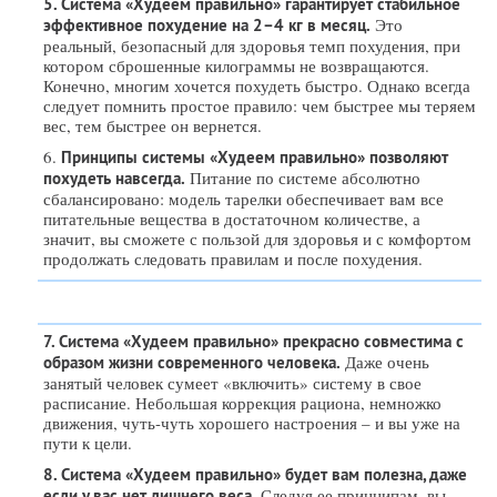
5. Система «Худеем правильно» гарантирует стабильное
Это
эффективное похудение на 2–4 кг в месяц.
реальный, безопасный для здоровья темп похудения, при
котором сброшенные килограммы не возвращаются.
Конечно, многим хочется похудеть быстро. Однако всегда
следует помнить простое правило: чем быстрее мы теряем
вес, тем быстрее он вернется.
6.
Принципы системы «Худеем правильно» позволяют
Питание по системе абсолютно
похудеть навсегда.
сбалансировано: модель тарелки обеспечивает вам все
питательные вещества в достаточном количестве, а
значит, вы сможете с пользой для здоровья и с комфортом
продолжать следовать правилам и после похудения.
7. Система «Худеем правильно» прекрасно совместима с
Даже очень
образом жизни современного человека.
занятый человек сумеет «включить» систему в свое
расписание. Небольшая коррекция рациона, немножко
движения, чуть-чуть хорошего настроения – и вы уже на
пути к цели.
8. Система «Худеем правильно» будет вам полезна, даже
Следуя ее принципам, вы
если у вас нет лишнего веса.