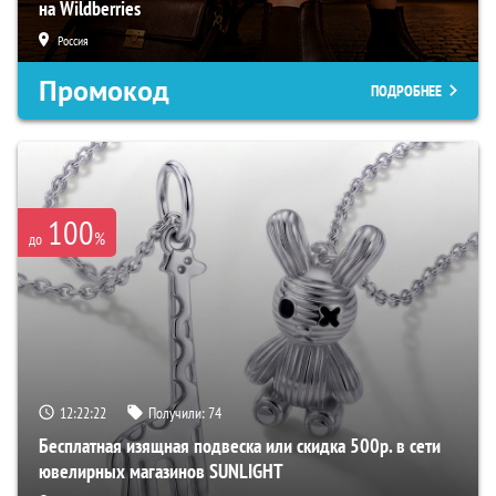
на Wildberries
Россия
Промокод
ПОДРОБНЕЕ
100
%
до
12:22:21
Получили:
74
Бесплатная изящная подвеска или скидка 500р. в сети
ювелирных магазинов SUNLIGHT