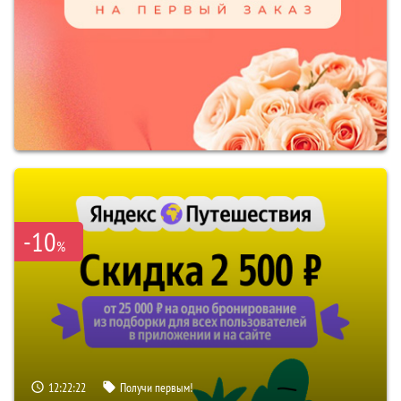
-10
%
12:22:21
Получи первым!