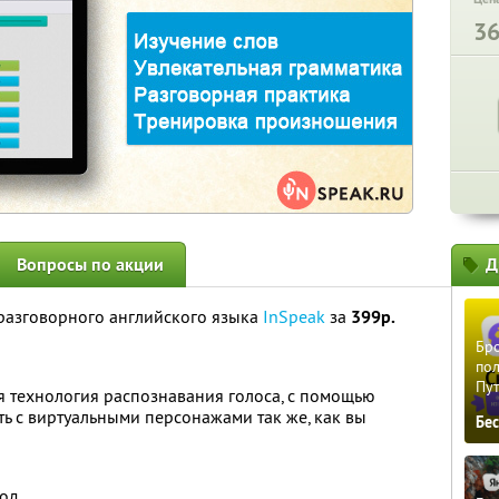
3
Вопросы по акции
Д
 разговорного английского языка
InSpeak
за
399р.
Бро
пол
Пу
ая технология распознавания голоса, с помощью
ть с виртуальными персонажами так же, как вы
Бе
год