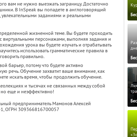
того вам не нужно выезжать заграницу. Достаточно
Кур
шники. В InSpeak вы попадете в англоговорящий
Бе
, увлекательными заданиями и реальными
пределенной жизненной теме. Вы будете проходить
я с виртуальными персонажами, выполняя задания и
Ра
охождения урока вы будете изучать и отрабатывать
дне
аучитесь использовать грамматические правила в
 говорить правильно.
Бе
вой барьер, потому что будете активно
ную речь. Обучение захватит ваше внимание, как
нете искать время, чтобы продолжить обучение.
деолекциях и тысячах не связанных между собой
Люб
, но еще и неэффективно!
тра
Бе
альный предприниматель Мамонов Алексей
41
, ОГРН 309366816700057
Пер
«З