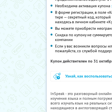
Необходима активация купона
В форме регистрации, в поле «
тире — секретный код, который 
находясь в личном кабинете «
Вы можете приобрести неограни
Скидка по купону не суммируе
компании
Если у вас возникли вопросы ил
пожалуйста, со службой поддер
Купон действителен по 31 октяб
Узнай, как воспользовать
InSpeak - это разговорный онлай
изучения языка и полным погруже
всего изучать язык на реальных сит
находящиеся в англоговорящей ст