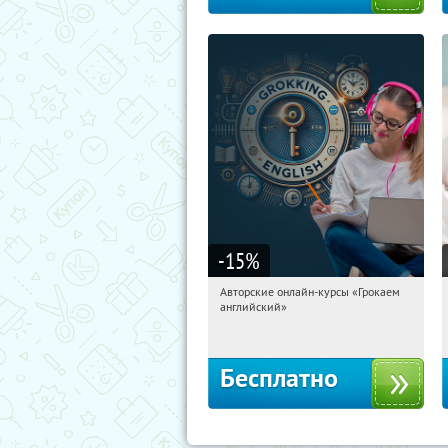
-15
%
Авторские онлайн-курсы «Грокаем
16:27:47
Получили:
4
английский»
Россия
Бесплатно