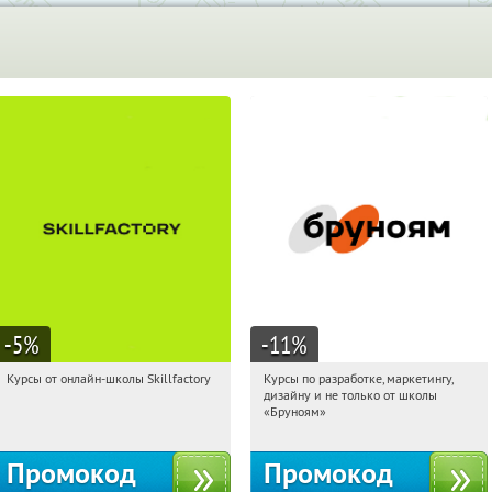
-5
%
-11
%
Курсы от онлайн-школы Skillfactory
Курсы по разработке, маркетингу,
16:27:47
Получи первым!
16:27:47
Получи первым!
дизайну и не только от школы
Россия
Россия
«Бруноям»
Промокод
Промокод