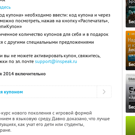
Бро
здесь
ино
Пу
Код купона» необходимо ввести: код купона и через
можно посмотреть, нажав на кнопку «Распечатать»,
Бе
КупиКупон»
ченное количество купонов для себя и в подарок
тся с другими специальными предложениями
Бе
шк
и вы не можете активировать купон, свяжитесь,
жки по эл. почте
support@inspeak.ru
Бе
ря 2014 включительно
ся купоном
Ра
«Э
Бе
н-курс нового поколения с игровой формой
нием в языковую среду. Давно доказано, что лучше
уациях, как учат его дети или студенты,
ране.