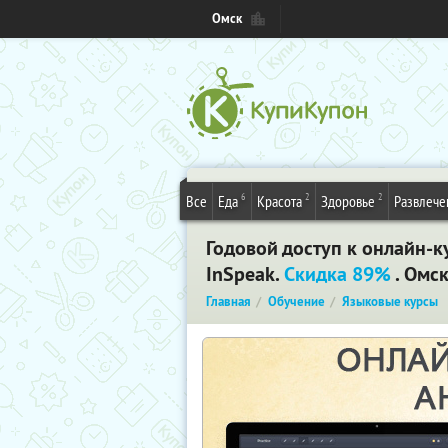
Омск
6
2
2
Все
Еда
Красота
Здоровье
Развлече
Годовой доступ к онлайн-к
InSpeak.
Скидка 89%
. Омс
Главная
Обучение
Языковые курсы