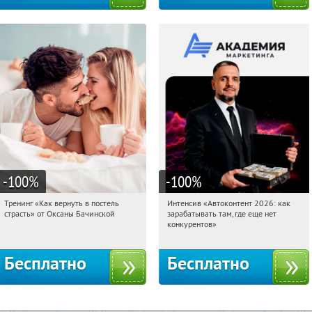
-100
%
-100
%
Тренинг «Как вернуть в постель
Интенсив «Автоконтент 2026: как
16:27:47
Получили:
16
16:27:47
Получили:
4
страсть» от Оксаны Бачинской
зарабатывать там, где еще нет
Россия
Россия
конкурентов»
Бесплатно
Бесплатно