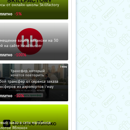
сы от онлайн-школы Skillfactory
сплатно
-5%
змещение вашей вакансии на 30
й на сайте HeadHunter
сплатно
-100%
ой трансфер от сервиса заказа
нсферов из аэропортов i'way
сплатно
-10%
вый заказ в сети магазинов
олотое Яблоко»