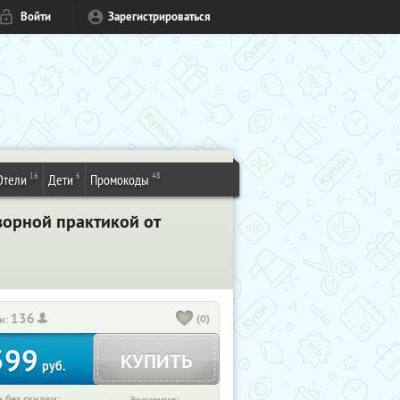
Войти
Зарегистрироваться
16
6
48
Отели
Дети
Промокоды
ворной практикой от
136
(0)
и:
399
КУПИТЬ
руб.
 без скидки: