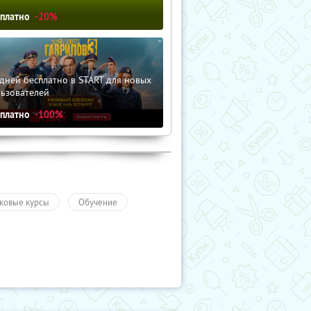
сплатно
-20%
дней бесплатно в START для новых
льзователей
сплатно
-100%
ковые курсы
Обучение