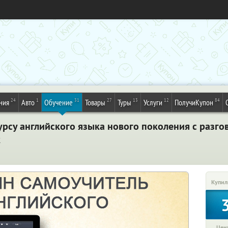
24
1
31
27
13
12
84
ния
Авто
Обучение
Товары
Туры
Услуги
ПолучиКупон
урсу английского языка нового поколения с разго
к
Купил
Цена