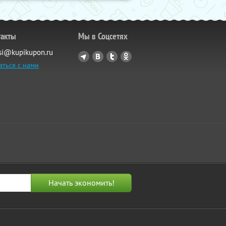
такты
Мы в Соцсетях
si@kupikupon.ru
аться с нами