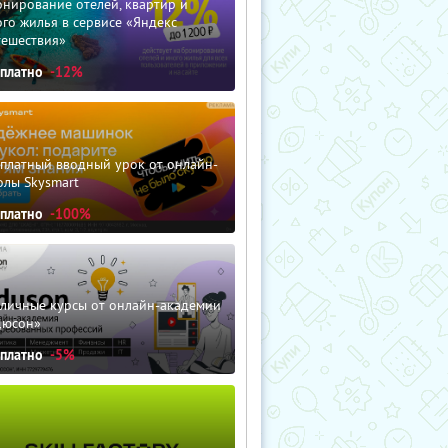
нирование отелей, квартир и
го жилья в сервисе «Яндекс
тешествия»
сплатно
-12%
сплатный вводный урок от онлайн-
олы Skysmart
сплатно
-100%
зличные курсы от онлайн-академии
дюсон»
сплатно
-5%