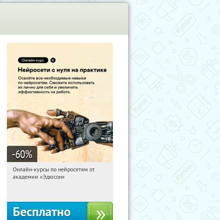
-60
%
Онлайн-курсы по нейросетям от
16:27:47
Получили:
6
академии «Эдюсон»
Москва
Бесплатно