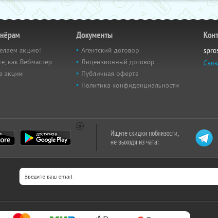
тнёрам
Документы
Кон
елаем акцию!
Агентский договор
spro
е, как Вебмастер
Лицензионный договор
Связ
е акции
Публичная оферта
Политика конфиденциальности
Ищите скидки поблизости,
не выходя из чата: