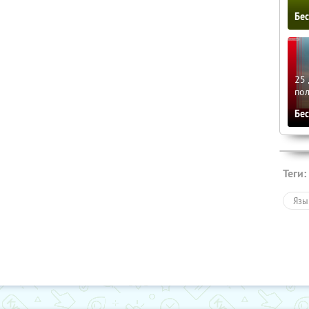
Бе
25 
по
Бе
Теги:
Язы