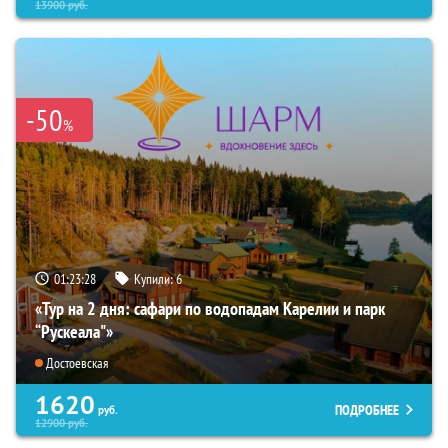
13900
руб.
-50
%
01:23:27
Купили:
6
«Тур на 2 дня: сафари по водопадам Карелии и парк
“Рускеала"»
Достоевская
1620
ПОДРОБНЕЕ
руб.
12900
руб.