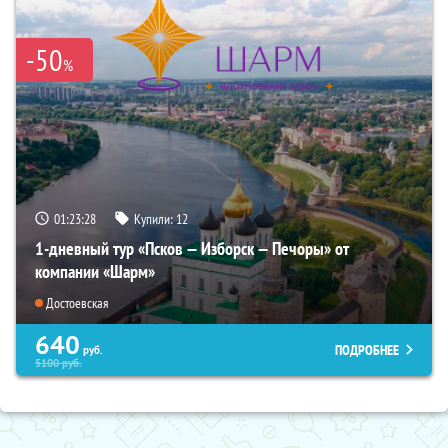
-50
%
01:23:27
Купили:
12
1-дневный тур «Псков — Изборск — Печоры» от
компании «Шарм»
Достоевская
640
ПОДРОБНЕЕ
руб.
5100
руб.