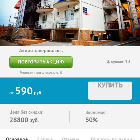
Акция завершилась
13
ПОВТОРИТЬ АКЦИЮ
Купили:
Человек проголосовало: 0
КУПИТЬ
590
от
руб.
Цена без скидки:
Экономия:
28800
50%
руб.
Основное
Адреса
Отзывы
Вопросы по акции