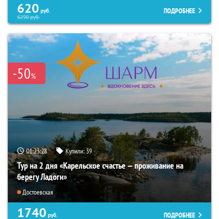
620
ПОДРОБНЕЕ
руб.
6290
руб.
-50
%
01:23:27
Купили:
39
Тур на 2 дня «Карельское счастье — проживание на
берегу Ладоги»
Достоевская
1740
ПОДРОБНЕЕ
руб.