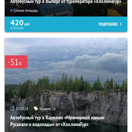
Автобусный тур в Выборг от туроператора «ХохломаТур»
Сенная площадь
420
ПОДРОБНЕЕ
руб.
4230
руб.
-51
%
01:23:27
Купили:
24
Автобусный тур в Карелию «Мраморный каньон
Рускеала и водопады» от «ХохломаТур»