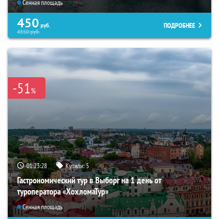
Сенная площадь
450
ПОДРОБНЕЕ
руб.
4550
руб.
-51
%
01:23:27
Купили:
5
Гастрономический тур в Выборг на 1 день от
туроператора «ХохломаТур»
Сенная площадь