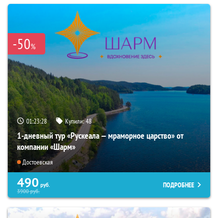
-50
%
01:23:27
Купили:
48
1-дневный тур «Рускеала — мраморное царство» от
компании «Шарм»
Достоевская
490
ПОДРОБНЕЕ
руб.
3900
руб.