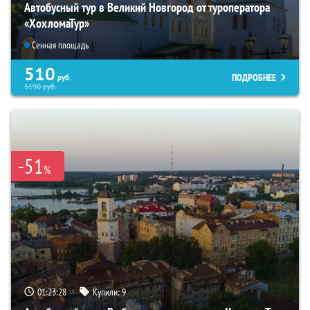
Автобусный тур в Великий Новгород от туроператора
«ХохломаТур»
Сенная площадь
510
ПОДРОБНЕЕ
руб.
5190
руб.
-51
%
01:23:27
Купили:
9