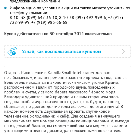
предложениями компании
Информацию по условиям акции вы также можете уточнить по
телефону компании:
8-10- 38 (099) 647-36-10, 8-10-38 (095) 492-999-6, +7 (917)
728-99-99, +7 (919) 986-66-68
Купон действителен по 30 сентября 2014 включительно
Узнай, как воспользоваться купоном
Отдых в Николаевке в KamillaSmallHotel станет для вас
незабываемым, и вы непременно захотите приехать сюда снова.
Ведь отель находится в экологически чистом уголке Крыма,
расположенном вдали от городского шума, повседневных
проблем и суеты, у самого берега ласкового Чёрного моря.
Благодаря удивительной природе и нашим стараниям здесь
создана особая аура сказочного отдыха, как будто, наконец,
сбывшаяся, но долгие-долгие годы лелеемая до этого мечта! В
каждом номере есть двуспальная кровать, спутниковое
телевидение, холодильник и сейф. Для создания наилучшего
микроклимата все номера оснащены кондиционерами. А, выходя
на отдельный балкон, вы сможете любоваться морем, пляжами и
утопающими в зелени домами, расположенными возле отеля.