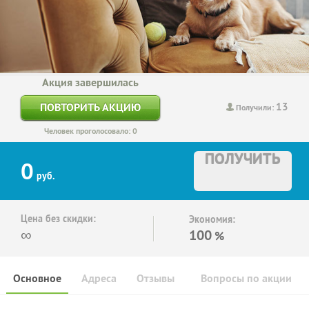
Акция завершилась
13
ПОВТОРИТЬ АКЦИЮ
Получили:
Человек проголосовало: 0
ПОЛУЧИТЬ
0
руб.
Цена без скидки:
Экономия:
∞
100
%
Основное
Адреса
Отзывы
Вопросы по акции