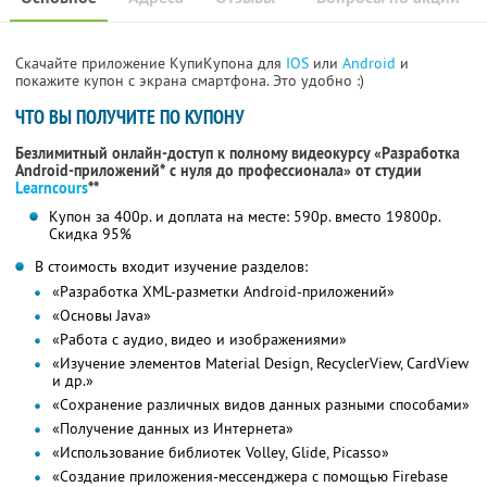
Скачайте приложение КупиКупона для
IOS
или
Android
и
покажите купон с экрана смартфона. Это удобно :)
ЧТО ВЫ ПОЛУЧИТЕ ПО КУПОНУ
Безлимитный онлайн-доступ к полному видеокурсу «Разработка
Android-приложений* с нуля до профессионала» от студии
Learncours
**
Купон за 400р. и доплата на месте: 590р. вместо 19800р.
Скидка 95%
В стоимость входит изучение разделов:
«Разработка XML-разметки Android-приложений»
«Основы Java»
«Работа с аудио, видео и изображениями»
«Изучение элементов Material Design, RecyclerView, CardView
и др.»
«Сохранение различных видов данных разными способами»
«Получение данных из Интернета»
«Использование библиотек Volley, Glide, Picasso»
«Создание приложения-мессенджера с помощью Firebase