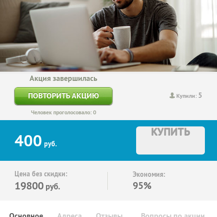
Акция завершилась
5
ПОВТОРИТЬ АКЦИЮ
Купили:
Человек проголосовало: 0
КУПИТЬ
400
руб.
Цена без скидки:
Экономия:
19800
95%
руб.
Основное
Адреса
Отзывы
Вопросы по акции