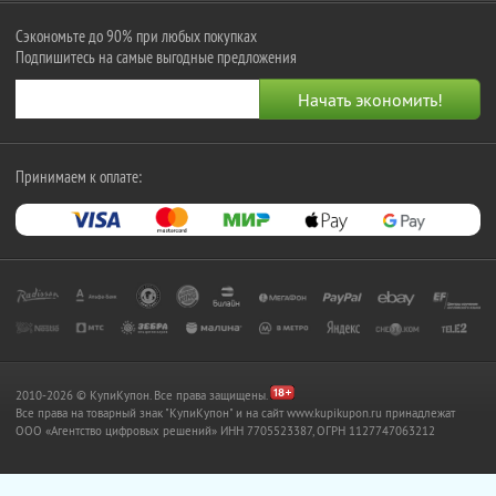
Сэкономьте до 90% при любых покупках
Подпишитесь на самые выгодные предложения
Принимаем к оплате:
2010-2026 © КупиКупон. Все права защищены.
Все права на товарный знак "КупиКупон" и на сайт www.kupikupon.ru принадлежат
OOO «Агентство цифровых решений» ИНН 7705523387, ОГРН 1127747063212