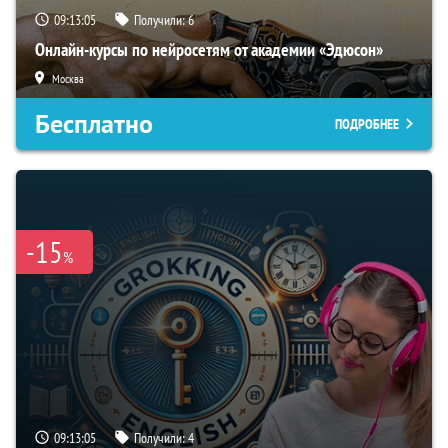
09:13:04
Получили:
6
Онлайн-курсы по нейросетям от академии «Эдюсон»
Москва
Бесплатно
ПОДРОБНЕЕ
-15
%
09:13:04
Получили:
4