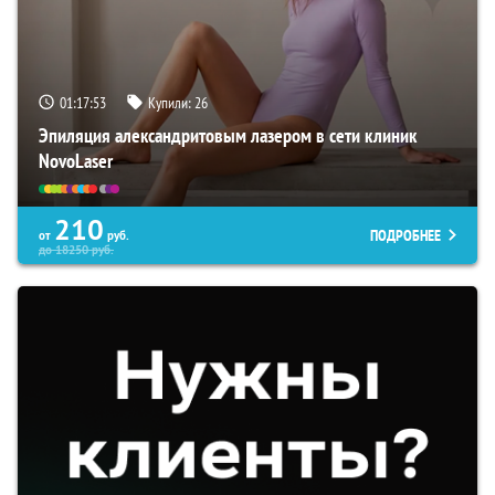
01:17:53
Купили:
26
Эпиляция александритовым лазером в сети клиник
NovoLaser
210
ПОДРОБНЕЕ
от
руб.
до
18250
руб.