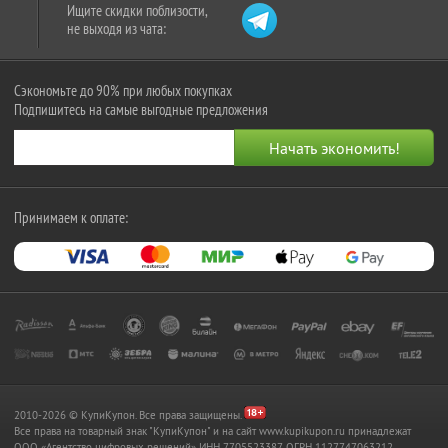
Ищите скидки поблизости,
не выходя из чата:
Сэкономьте до 90% при любых покупках
Подпишитесь на самые выгодные предложения
Принимаем к оплате:
2010-2026 © КупиКупон. Все права защищены.
Все права на товарный знак "КупиКупон" и на сайт www.kupikupon.ru принадлежат
OOO «Агентство цифровых решений» ИНН 7705523387, ОГРН 1127747063212