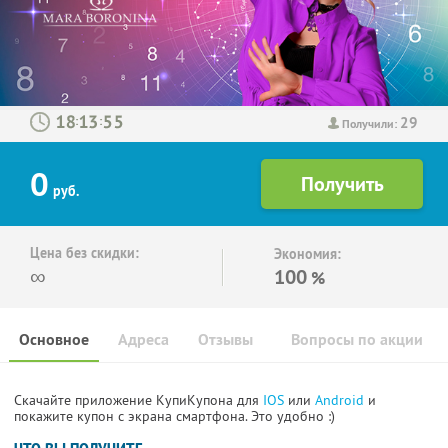
29
:
:
Получили:
0
руб.
Цена без скидки:
Экономия:
∞
100
%
Основное
Адреса
Отзывы
Вопросы по акции
Скачайте приложение КупиКупона для
IOS
или
Android
и
покажите купон с экрана смартфона. Это удобно :)