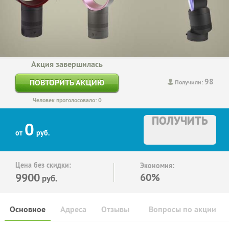
Акция завершилась
98
ПОВТОРИТЬ АКЦИЮ
Получили:
Человек проголосовало: 0
ПОЛУЧИТЬ
0
от
руб.
Цена без скидки:
Экономия:
9900
60%
руб.
Основное
Адреса
Отзывы
Вопросы по акции