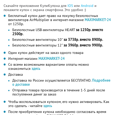
Скачайте приложение КупиКупона для
IOS
или
Android
и
покажите купон с экрана смартфона. Это удобно :)
Бесплатный купон дает право на покупку безлопостных
вентиляторв AirMultiplier в интернет-магазине
MAXIMARKET-24
от 1250р.
Безлопостные USB-вентиляторы HEART
за 1250р. вместо
2500р.
Безлопостные вентиляторы 10"
за 3738р. вместо 8900р.
Безлопостные вентиляторы 12"
за 3960р. вместо 9900р.
Один купон действует на заказ одного товара
Интернет-магазин
MAXIMARKET-24
Со всеми возможными вариантами оплаты можно
ознакомиться
здесь
Доставка
Доставка по России осуществляется БЕСПЛАТНО.
Подробнее
о доставке
Отправка товара производится в течение 1-5 дней после
поступления денег за заказ
Чтобы воспользоваться купоном, его нужно активировать. Как
это сделать - читайте
здесь
После приобретения купона необходимо согласовать время