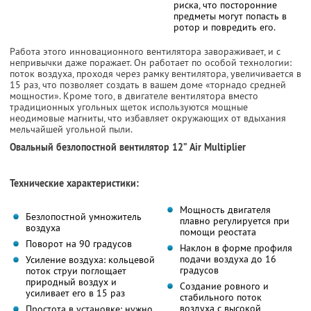
риска, что посторонние
предметы могут попасть в
ротор и повредить его.
Работа этого инновационного вентилятора завораживает, и с
непривычки даже поражает. Он работает по особой технологии:
поток воздуха, проходя через рамку вентилятора, увеличивается в
15 раз, что позволяет создать в вашем доме «торнадо средней
мощности». Кроме того, в двигателе вентилятора вместо
традиционных угольных щеток используются мощные
неодимовые магниты, что избавляет окружающих от вдыхания
мельчайшей угольной пыли.
Овальный безлопостной вентилятор 12” Air Multiplier
Технические характеристики:
Мощность двигателя
Безлопостной умножитель
плавно регулируется при
воздуха
помощи реостата
Поворот на 90 градусов
Наклон в форме профиля
подачи воздуха до 16
Усиление воздуха: кольцевой
градусов
поток струи поглощает
природный воздух и
Создание ровного и
усиливает его в 15 раз
стабильного поток
воздуха с высокой
Простота в установке: нужно