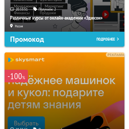
20:33:50
Получили:
2
Различные курсы от онлайн-академии «Эдюсон»
Россия
Промокод
ПОДРОБНЕЕ
-100
%