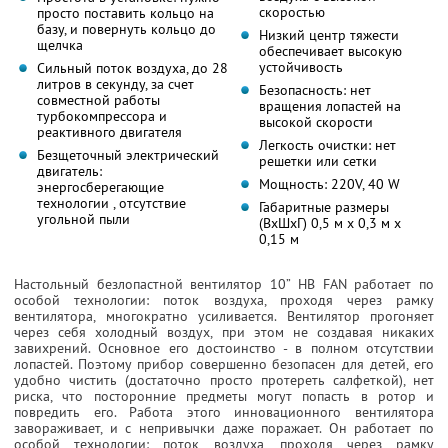
скоростью
просто поставить кольцо на
базу, и повернуть кольцо до
Низкий центр тяжести
щелчка
обеспечивает высокую
устойчивость
Сильный поток воздуха, до 28
литров в секунду, за счет
Безопасность: нет
совместной работы
вращения лопастей на
турбокомпрессора и
высокой скорости
реактивного двигателя
Легкость очистки: нет
Безщеточный электрический
решетки или сетки
двигатель:
Мощность: 220V, 40 W
энергосберегающие
технологии , отсутствие
Габаритные размеры
угольной пыли
(BхШхГ) 0,5 м x 0,3 м x
0,15 м
Настольный безлопастной вентилятор 10” HB FAN работает по
особой технологии: поток воздуха, проходя через рамку
вентилятора, многократно усиливается. Вентилятор прогоняет
через себя холодный воздух, при этом не создавая никаких
завихрений. Основное его достоинство - в полном отсутствии
лопастей. Поэтому прибор совершенно безопасен для детей, его
удобно чистить (достаточно просто протереть салфеткой), нет
риска, что посторонние предметы могут попасть в ротор и
повредить его. Работа этого инновационного вентилятора
завораживает, и с непривычки даже поражает. Он работает по
особой технологии: поток воздуха, проходя через рамку