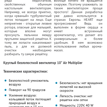
ряда недостатков,
вообще ничего не вращается
свойственных обычным
снаружи. Поэтому ухаживать за
настольным вентиляторам.
таким вентилятором проще
Например, не всегда приятно,
простого! Данная разработка
когда «рваный» турбулентный
уже давно используется в
поток попадает на лицо. Еще
странах Европы. HEART еще
неприятнее - открытые лезвия
прогрессивнее! Ведь он
ротора, опасные для малышей,
выполнен в форме сердца и
которые вполне могут
имеет встроенный
просунуть пальчики между
ароматизатор, что делает его
прутьями защитной решётки. К
универсальным и более
тому же лопасти накапливают
удобным. В нем возможно
пыль, а для их должной
использование любых арома-
очистки необходимо
масел.
разбирать ту самую решётку.
Круглый безлопостной вентилятор 10” Air Multiplier
Технические характеристики:
Безлопостной умножитель
Безопасность: нет вращения
воздуха
лопастей на высокой
Поворот на 90 градусов
скорости
Усиление воздуха:
Легкость очистки: нет
кольцевой поток поглощает
решетки или сетки
природный воздух и
Мощность: 220V, 40 W
усиливает его в 15 раз