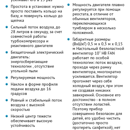
Мощность двигателя плавно
Простота в установке: нужно
регулируется при помощи
просто поставить кольцо на
реостата, в отличие от
базу, и повернуть кольцо до
обычных вентиляторов,
щелчка
переключающихся
Сильный поток воздуха, до
тумблером в несколько
28 литров в секунду, за счет
положений.
совместной работы
Габаритные размеры
турбокомпрессора и
(BхШхГ) 0,5 м x 0,3 м x 0,15
реактивного двигателя
м Настольный безлопастной
Безщеточный электрический
вентилятор 10” HB FAN
двигатель:
работает по особой
энергосберегающие
технологии: поток воздуха,
технологии , отсутствие
проходя через рамку
угольной пыли
вентилятора, многократно
усиливается. Вентилятор
Регулируемая мощность
прогоняет через себя
Наклон в форме профиля
холодный воздух, при этом
подачи воздуха до 16
не создавая никаких
градусов
завихрений. Основное его
достоинство - в полном
Ровный и стабильный поток
отсутствии лопастей.
воздуха с высокой
Поэтому прибор
скоростью
совершенно безопасен для
Низкий центр тяжести
детей, его удобно чистить
обеспечивает высокую
(достаточно просто
устойчивость
протереть салфеткой), нет