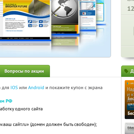
1
Вопросы по акции
Д
а для
IOS
или
Android
и покажите купон с экрана
Бе
дам РФ
шк
аботку одного сайта
Бе
.ваш сайт.ru» (домен должен быть свободен);