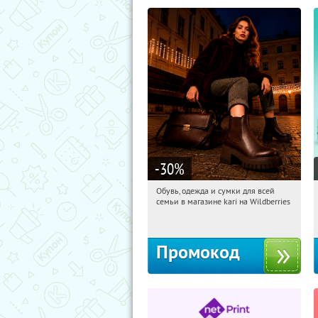
-30
%
Обувь, одежда и сумки для всей
11:46:03
Получили:
1
семьи в магазине kari на Wildberries
Россия
Промокод