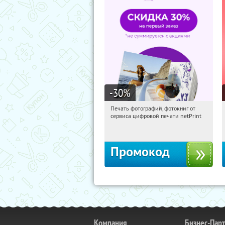
-30
%
Печать фотографий, фотокниг от
11:46:03
Получили:
4
сервиса цифровой печати netPrint
Россия
Промокод
Компания
Бизнес-Пар