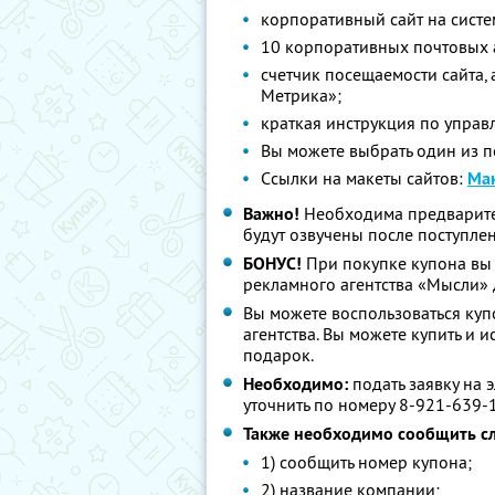
корпоративный сайт на систе
10 корпоративных почтовых 
счетчик посещаемости сайта, 
Метрика»;
краткая инструкция по управ
Вы можете выбрать один из п
Cсылки на макеты сайтов:
Мак
Важно!
Необходима предварител
будут озвучены после поступлен
БОНУС!
При покупке купона вы
рекламного агентства «Мысли» 
Вы можете воспользоваться куп
агентства. Вы можете купить и и
подарок.
Необходимо:
подать заявку на 
уточнить по номеру 8-921-639-
Также необходимо сообщить 
1) сообщить номер купона;
2) название компании;