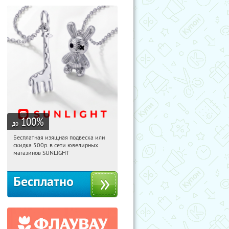
100
%
до
Бесплатная изящная подвеска или
11:46:03
Получили:
73
скидка 500р. в сети ювелирных
Россия
магазинов SUNLIGHT
Бесплатно