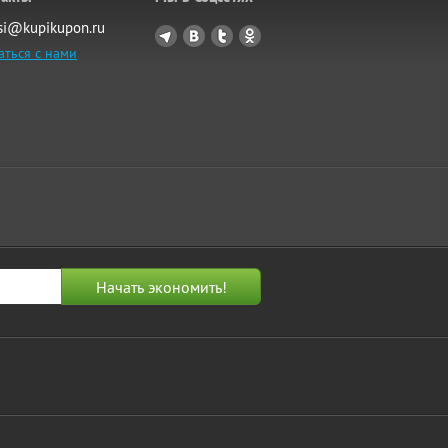
si@kupikupon.ru
аться с нами