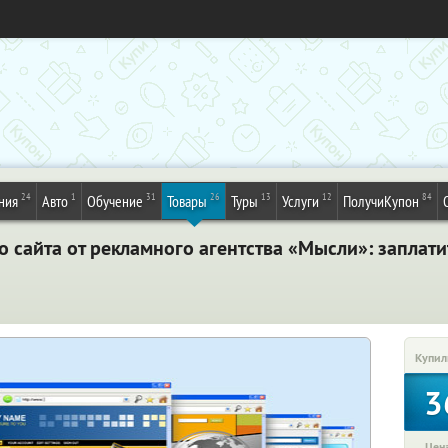
24
1
31
26
13
12
84
ния
Авто
Обучение
Товары
Туры
Услуги
ПолучиКупон
 сайта от рекламного агентства «Мысли»: заплат
Купил
3
Цена