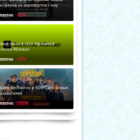
нсферов из аэропортов i'way
сплатно
-10%
вый заказ в сети магазинов
олотое Яблоко»
сплатно
-20%
дней бесплатно в START для новых
льзователей
сплатно
-100%