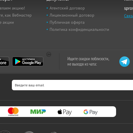
елаем акцию!
Агентский договор
spro
е, как Вебмастер
Лицензионный договор
Связ
е акции
Публичная оферта
Политика конфиденциальности
Ищите скидки поблизости,
не выходя из чата: