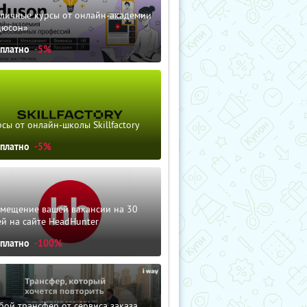
зличные курсы от онлайн-академии
дюсон»
сплатно
-5%
сы от онлайн-школы Skillfactory
сплатно
-5%
змещение вашей вакансии на 30
й на сайте HeadHunter
сплатно
-100%
ой трансфер от сервиса заказа