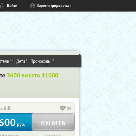
Войти
Зарегистрироваться
16
6
48
Отели
Дети
Промокоды
ите
3600 вместо 11000
8
(0)
и:
600
КУПИТЬ
руб.
 без скидки: