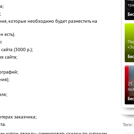
тра
а;
;
Бе
ия, которые необходимо будет разместить на
н есть).
:
Пер
«З
айта (3000 р.);
я сайта;
Бе
ографий;
ния);
25 
по
иля;
Бе
терах заказчика;
та.
Теги:
ин купон дважды, суммировать скидки по купонам