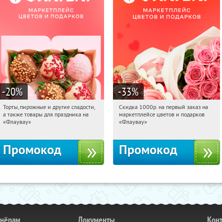
-20
%
-33
%
Торты, пирожные и другие сладости,
Скидка 1000р. на первый заказ на
11:46:03
Получили:
6
11:46:03
Получили:
18
а также товары для праздника на
маркетплейсе цветов и подарков
Россия
Россия
«Флаувау»
«Флаувау»
Промокод
Промокод
тнёрам
Документы
Кон