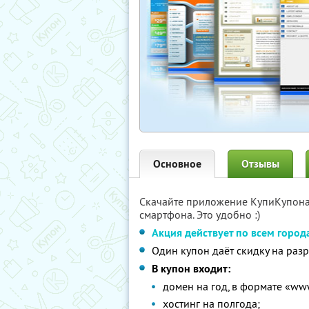
Основное
Отзывы
Скачайте приложение КупиКупон
смартфона. Это удобно :)
Акция действует по всем горо
Один купон даёт скидку на разр
В купон входит:
домен на год, в формате «www
хостинг на полгода;