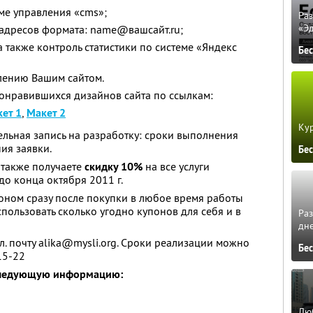
ме управления «cms»;
Ра
«Э
адресов формата: name@вашсайт.ru;
а также контроль статистики по системе «Яндекс
Бе
лению Вашим сайтом.
онравившихся дизайнов сайта по ссылкам:
ет 1
,
Макет 2
Кур
ьная запись на разработку: сроки выполнения
ия заявки.
Бе
 также получаете
скидку 10%
на все услуги
до конца октября 2011 г.
оном сразу после покупки в любое время работы
спользовать сколько угодно купонов для себя и в
Ра
дне
эл. почту alika@mysli.org. Сроки реализации можно
Бе
15-22
следующую информацию:
Люб