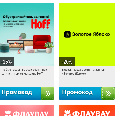
-15
%
-20
%
Любые товары во всей розничной
Первый заказ в сети магазинов
11:46:03
Получили:
83
11:46:03
Получи первым!
сети и интернет-магазине Hoff
«Золотое Яблоко»
Москва, 1-й Волоколамский проезд,
Россия
10с1
Промокод
Промокод