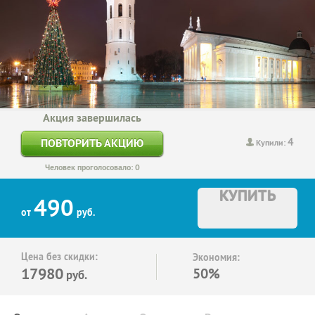
Акция завершилась
4
ПОВТОРИТЬ АКЦИЮ
Купили:
Человек проголосовало: 0
КУПИТЬ
490
от
руб.
Цена без скидки:
Экономия:
17980
50%
руб.