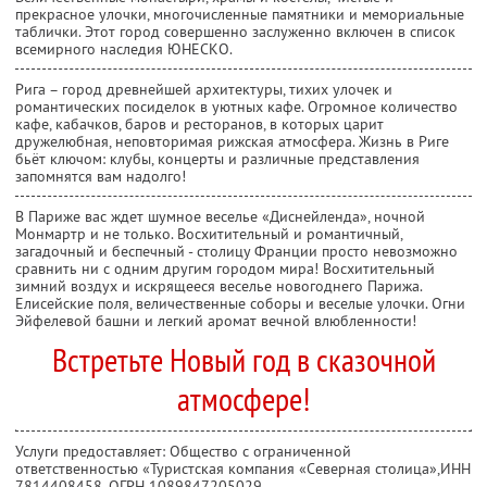
прекрасное улочки, многочисленные памятники и мемориальные
таблички. Этот город совершенно заслуженно включен в список
всемирного наследия ЮНЕСКО.
Рига – город древнейшей архитектуры, тихих улочек и
романтических посиделок в уютных кафе. Огромное количество
кафе, кабачков, баров и ресторанов, в которых царит
дружелюбная, неповторимая рижская атмосфера. Жизнь в Риге
бьёт ключом: клубы, концерты и различные представления
запомнятся вам надолго!
В Париже вас ждет шумное веселье «Диснейленда», ночной
Монмартр и не только. Восхитительный и романтичный,
загадочный и беспечный - столицу Франции просто невозможно
сравнить ни с одним другим городом мира! Восхитительный
зимний воздух и искрящееся веселье новогоднего Парижа.
Елисейские поля, величественные соборы и веселые улочки. Огни
Эйфелевой башни и легкий аромат вечной влюбленности!
Встретьте Новый год в сказочной
атмосфере!
Услуги предоставляет: Общество с ограниченной
ответственностью «Туристская компания «Северная столица»,
ИНН
7814408458
, ОГРН 1089847205029