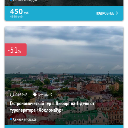
450
ПОДРОБНЕЕ
руб.
4550
руб.
-51
%
04:32:44
Купили:
5
Гастрономический тур в Выборг на 1 день от
туроператора «ХохломаТур»
Сенная площадь