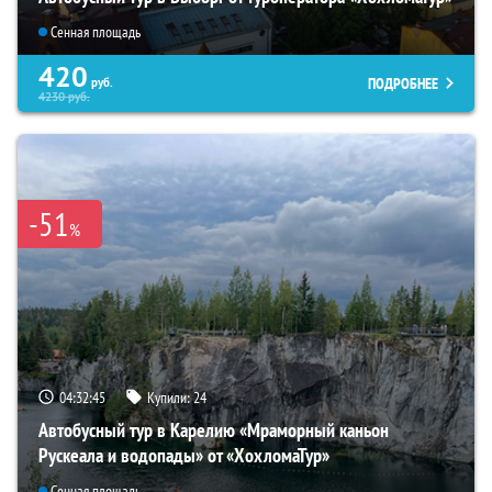
Сенная площадь
420
ПОДРОБНЕЕ
руб.
4230
руб.
-51
%
04:32:44
Купили:
24
Автобусный тур в Карелию «Мраморный каньон
Рускеала и водопады» от «ХохломаТур»
Сенная площадь