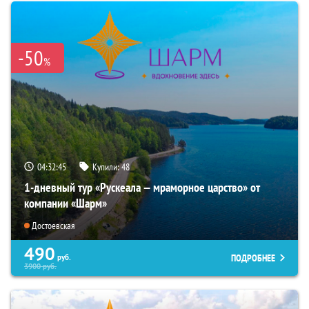
-50
%
04:32:44
Купили:
48
1-дневный тур «Рускеала — мраморное царство» от
компании «Шарм»
Достоевская
490
ПОДРОБНЕЕ
руб.
3900
руб.