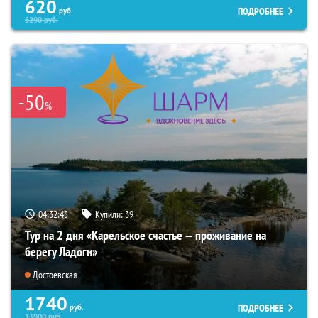
620
ПОДРОБНЕЕ
руб.
6290
руб.
-50
%
04:32:44
Купили:
39
Тур на 2 дня «Карельское счастье — проживание на
берегу Ладоги»
Достоевская
1740
ПОДРОБНЕЕ
руб.
13900
руб.