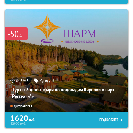
-50
%
04:32:44
Купили:
6
«Тур на 2 дня: сафари по водопадам Карелии и парк
“Рускеала"»
Достоевская
1620
ПОДРОБНЕЕ
руб.
12900
руб.