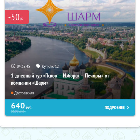
-50
%
04:32:44
Купили:
12
1-дневный тур «Псков — Изборск — Печоры» от
компании «Шарм»
Достоевская
640
ПОДРОБНЕЕ
руб.
5100
руб.