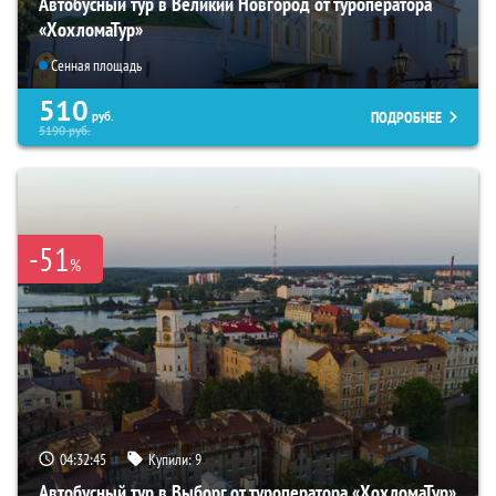
Автобусный тур в Великий Новгород от туроператора
«ХохломаТур»
Сенная площадь
510
ПОДРОБНЕЕ
руб.
5190
руб.
-51
%
04:32:44
Купили:
9
Автобусный тур в Выборг от туроператора «ХохломаТур»