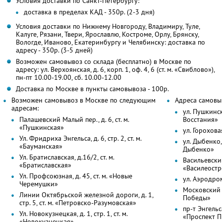
Условия доставки по Санкт-Петербургу:
доставка в пределах КАД - 350р. (2-3 дня)
Условия доставки по Нижнему Новгороду, Владимиру, Туле,
Калуге, Рязани, Твери, Ярославлю, Костроме, Орлу, Брянску,
Вологде, Иваново, Екатеринбургу и Челябинску: доставка по
адресу - 350р. (3-5 дней)
Возможен самовывоз со склада (бесплатно) в Москве по
адресу: ул. Верхоянская, д. 6, корп. 1, оф. 4, 6 (ст. м. «Свиблово»),
пн-пт 10.00-19.00, сб. 10.00-12.00
Доставка по Москве в пункты самовывоза - 100р.
Возможен самовывоз в Москве по следующим
Адреса самовы
адресам:
ул. Пушкинск
Палашевский Малый пер., д. 6, ст. м.
Восстания»
«Пушкинская»
ул. Горохова
Ул. Фридриха Энгельса, д. 6, стр. 2, ст. м.
ул. Дыбенко, 
«Бауманская»
Дыбенко»
Ул. Братиславская, д.16/2, ст. м.
Васильевский
«Братиславская»
«Василеостр
Ул. Профсоюзная, д. 45, ст. м. «Новые
ул. Аэродром
Черемушки»
Московский п
Линии Октябрьской железной дороги, д. 1,
Победы»
стр. 5, ст. м. «Петровско-Разумовская»
пр-т Энгельса,
Ул. Новокузнецкая, д. 1, стр. 1, ст. м.
«Проспект 
«Новокузнецкая»