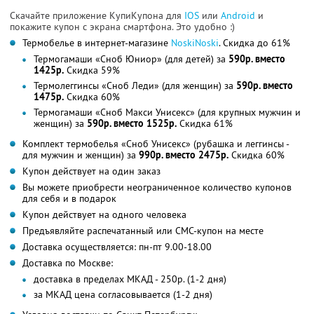
Скачайте приложение КупиКупона для
IOS
или
Android
и
покажите купон с экрана смартфона. Это удобно :)
Термобелье в интернет-магазине
NoskiNoski
. Скидка до 61%
Термогамаши «Сноб Юниор» (для детей) за
590р. вместо
1425р.
Скидка 59%
Термолеггинсы «Сноб Леди» (для женщин) за
590р. вместо
1475р.
Скидка 60%
Термогамаши «Сноб Макси Унисекс» (для крупных мужчин и
женщин) за
590р. вместо 1525р.
Скидка 61%
Комплект термобелья «Сноб Унисекс» (рубашка и леггинсы -
для мужчин и женщин) за
990р. вместо 2475р.
Скидка 60%
Купон действует на один заказ
Вы можете приобрести неограниченное количество купонов
для себя и в подарок
Купон действует на одного человека
Предъявляйте распечатанный или СМС-купон на месте
Доставка осуществляется: пн-пт 9.00-18.00
Доставка по Москве:
доставка в пределах МКАД - 250р. (1-2 дня)
за МКАД цена согласовывается (1-2 дня)