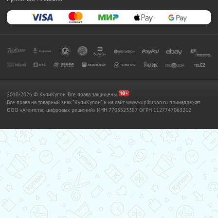
2010-2026 © КупиКупон. Все права защищены.
Все права на товарный знак "КупиКупон" и на сайт www.kupikupon.ru принадлежат
OOO «Агентство цифровых решений» ИНН 7705523387, ОГРН 1127747063212