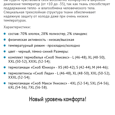
диапазоне температур (от +10 до -35), так как ткань способствует
поддержанию тепло- и влагообмена человеческого тела.
Специальная трехслойная структура ткани обеспечивает
надежную защиту от холода даже при очень низких
температурах.
Характеристики:
состав: 70% хлопок, 28% полиэстер, 2% спандекс
физическая активность - низкая/высокая
температурный режим - прохладно/холодно
цвет - черный, тёмно-синий Размеры:
комплект термобелья «Сноб Унисекс» - L (46-48), XL (48-50),
XXL (50-52), XХXL (52-54);
термогамаши «Сноб Юниор» - XS (40-42), S (42-44), M (44-46);
термолеггинсы «Сноб Леди» - L (46-48), XL (48-50), XXL (50-52),
XХXL (52-54);
термогамаши «Сноб Макси Унисекс» - 4XL (52-54), 5XL (54-56),
6XL (54-56), 7XL (56-58).
Новый уровень комфорта!