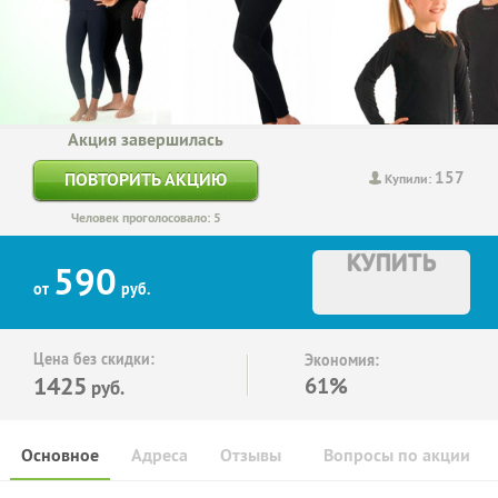
Акция завершилась
157
ПОВТОРИТЬ АКЦИЮ
Купили:
Человек проголосовало: 5
КУПИТЬ
590
от
руб.
Цена без скидки:
Экономия:
1425
61%
руб.
Основное
Адреса
Отзывы
Вопросы по акции