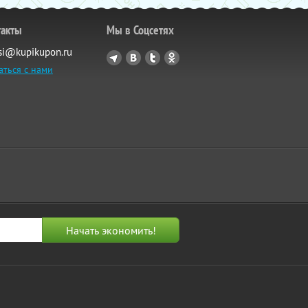
такты
Мы в Соцсетях
si@kupikupon.ru
аться с нами