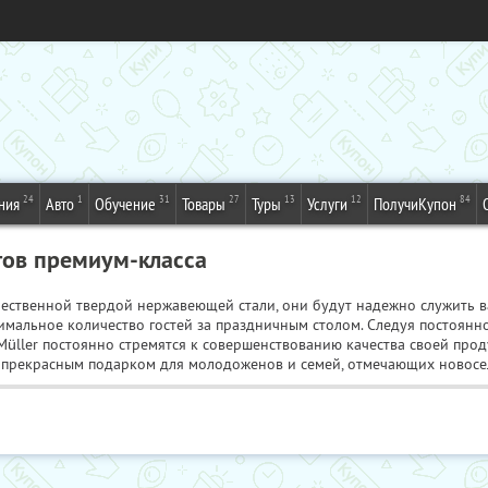
24
1
31
27
13
12
84
ния
Авто
Обучение
Товары
Туры
Услуги
ПолучиКупон
ов премиум-класса
чественной твердой нержавеющей стали, они будут надежно служить в
птимальное количество гостей за праздничным столом. Следуя постоя
 Müller постоянно стремятся к совершенствованию качества своей про
т прекрасным подарком для молодоженов и семей, отмечающих новосел