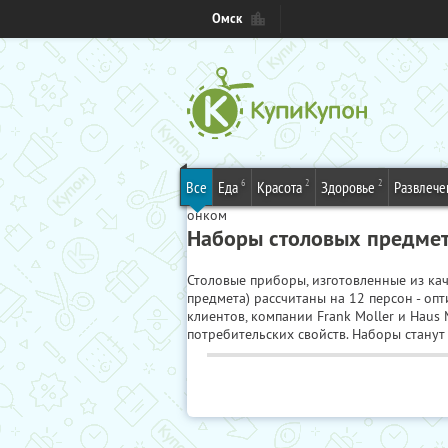
Омск
6
2
2
Все
Еда
Красота
Здоровье
Развлече
онком
Наборы столовых предмет
Столовые приборы, изготовленные из ка
предмета) рассчитаны на 12 персон - о
клиентов, компании Frank Moller и Haus
потребительских свойств. Наборы стану