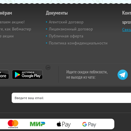
тнёрам
Документы
Кон
елаем акцию!
Агентский договор
spro
е, как Вебмастер
Лицензионный договор
Связ
е акции
Публичная оферта
Политика конфиденциальности
Ищите скидки поблизости,
не выходя из чата: