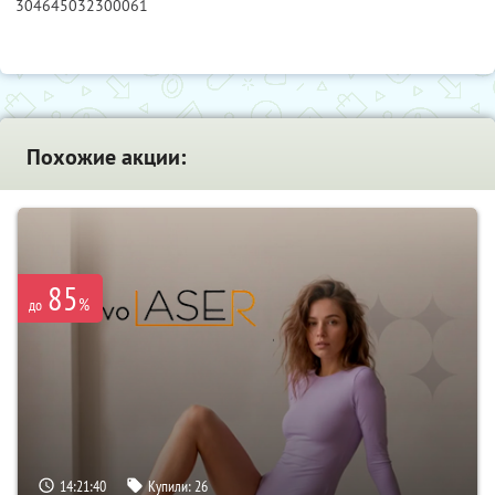
304645032300061
Похожие акции:
85
%
до
14:21:39
Купили:
26