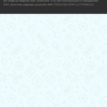
Все права на товарный знак "КупиКупон" и на сайт www.kupikupon.ru принадлежат
OOO «Агентство цифровых решений» ИНН 7705523387, ОГРН 1127747063212