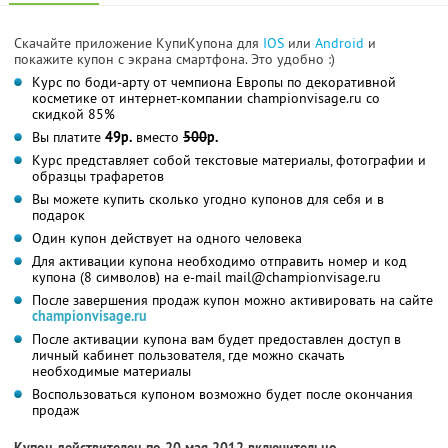
Скачайте приложение КупиКупона для
IOS
или
Android
и
покажите купон с экрана смартфона. Это удобно :)
Курс по боди-арту от чемпиона Европы по декоративной
косметике от интернет-компании championvisage.ru со
скидкой 85%
Вы платите
49р.
вместо
500
р.
Курс представляет собой текстовые материалы, фотографии и
образцы трафаретов
Вы можете купить сколько угодно купонов для себя и в
подарок
Один купон действует на одного человека
Для активации купона необходимо отправить номер и код
купона (8 символов) на e-mail mail@championvisage.ru
После завершения продаж купон можно активировать на сайте
championvisage.ru
После активации купона вам будет предоставлен доступ в
личный кабинет пользователя, где можно скачать
необходимые материалы
Воспользоваться купоном возможно будет после окончания
продаж
Купон действителен по 20 мая 2012 включительно