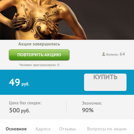
Акция завершилась
64
ПОВТОРИТЬ АКЦИЮ
Купили:
Человек проголосовало: 0
КУПИТЬ
49
руб.
Цена без скидки:
Экономия:
500
90%
руб.
Основное
Адреса
Отзывы
Вопросы по акции