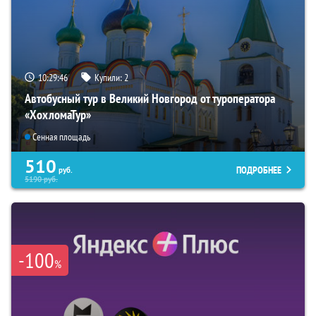
10:29:45
Купили:
2
Автобусный тур в Великий Новгород от туроператора
«ХохломаТур»
Сенная площадь
510
ПОДРОБНЕЕ
руб.
5190
руб.
-100
%