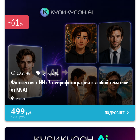
-61
%
10:29:45
Купили:
81
Фотосессия с ИИ: 3 нейрофотографии в любой тематике
от KK AI
Россия
499
ПОДРОБНЕЕ
руб.
1290
руб.