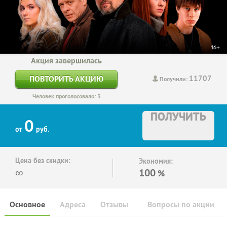
Акция завершилась
11707
ПОВТОРИТЬ АКЦИЮ
Получили:
Человек проголосовало: 3
ПОЛУЧИТЬ
0
от
руб.
Цена без скидки:
Экономия:
∞
100
%
Основное
Адреса
Отзывы
Вопросы по акции