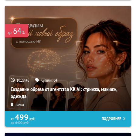
64
%
до
10:29:45
Купили:
64
Создание образа от агентства KK AI: стрижка, макияж,
одежда
Россия
499
ПОДРОБНЕЕ
от
руб.
до
6400
руб.