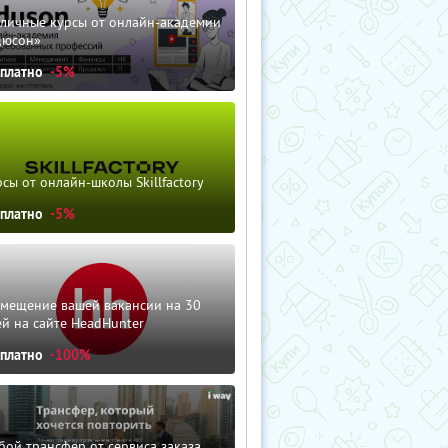
зличные курсы от онлайн-академии
дюсон»
сплатно
-5%
сы от онлайн-школы Skillfactory
сплатно
-5%
змещение вашей вакансии на 30
й на сайте HeadHunter
сплатно
-100%
ой трансфер от сервиса заказа