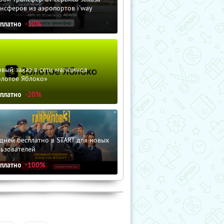
нсферов из аэропортов i'way
сплатно
-10%
вый заказ в сети магазинов
олотое Яблоко»
сплатно
-20%
дней бесплатно в START для новых
льзователей
сплатно
-100%