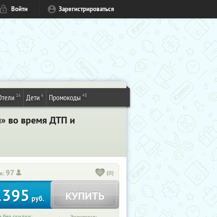
Войти
Зарегистрироваться
16
6
48
Отели
Дети
Промокоды
м» во время ДТП и
97
(0)
и:
1395
КУПИТЬ
руб.
 без скидки: