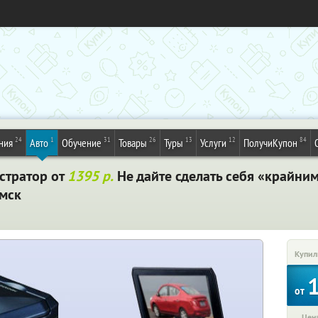
24
1
31
26
13
12
84
ния
Авто
Обучение
Товары
Туры
Услуги
ПолучиКупон
стратор от
1395 р.
Не дайте сделать себя «крайни
мск
Купил
от
Цена