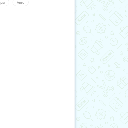
ары
Авто