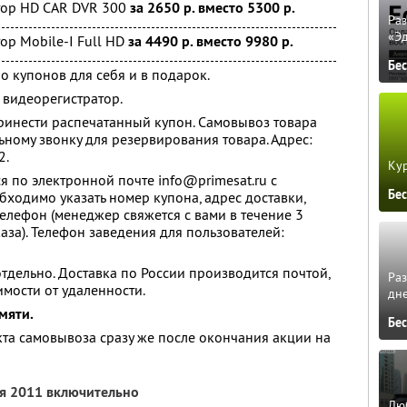
тор HD CAR DVR 300
за 2650 р. вместо 5300 р.
Ра
«Э
р Mobile-I Full HD
за 4490 р. вместо 9980 р.
Бе
о купонов для себя и в подарок.
 видеорегистратор.
инести распечатанный купон. Самовывоз товара
ьному звонку для резервирования товара. Адрес:
2.
Кур
я по электронной почте info@primesat.ru с
Бе
бходимо указать номер купона, адрес доставки,
елефон (менеджер свяжется с вами в течение 3
аза). Телефон заведения для пользователей:
тдельно. Доставка по России производится почтой,
Ра
имости от удаленности.
дне
мяти.
Бе
кта самовывоза сразу же после окончания акции на
ря 2011 включительно
Люб