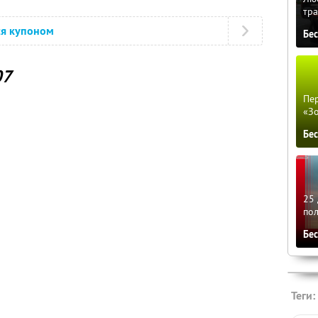
тра
ся купоном
Бе
07
Пер
«З
Бе
25 
по
Бе
Теги: