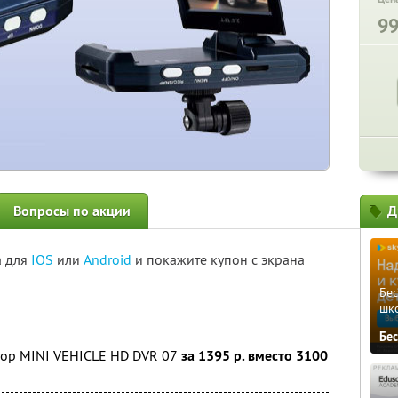
9
Вопросы по акции
Д
а для
IOS
или
Android
и покажите купон с экрана
Бе
шк
Бе
ор MINI VEHICLE HD DVR 07
за 1395 р. вместо 3100