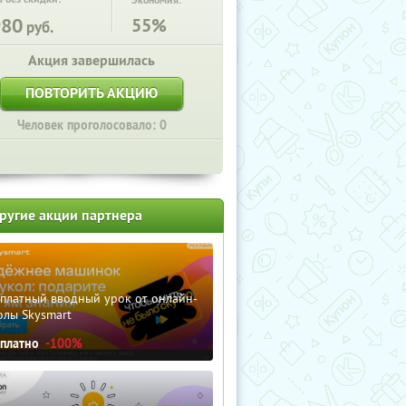
Экономия:
980
55%
руб.
Акция завершилась
ПОВТОРИТЬ АКЦИЮ
Человек проголосовало: 0
ругие акции партнера
сплатный вводный урок от онлайн-
олы Skysmart
сплатно
-100%