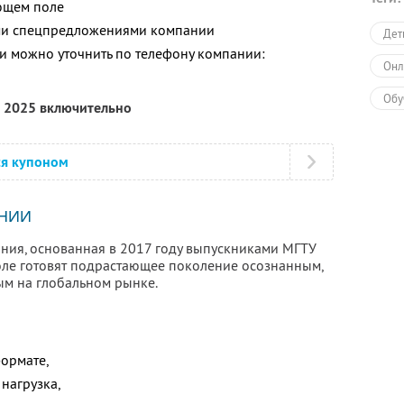
ющем поле
ими спецпредложениями компании
Дет
 можно уточнить по телефону компании:
Онл
Обу
а 2025 включительно
ся купоном
НИИ
ания, основанная в 2017 году выпускниками МГТУ
коле готовят подрастающее поколение осознанным,
ым на глобальном рынке.
формате,
нагрузка,