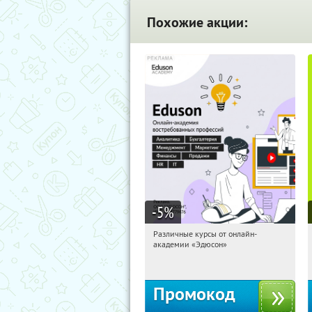
Похожие акции:
-5
%
Различные курсы от онлайн-
11:20:29
Получили:
2
академии «Эдюсон»
Россия
Промокод