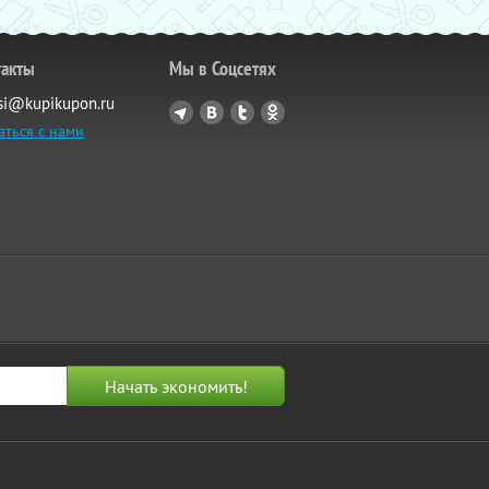
такты
Мы в Соцсетях
si@kupikupon.ru
аться с нами