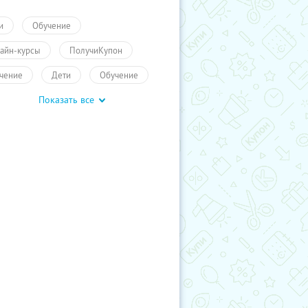
и
Обучение
айн-курсы
ПолучиКупон
чение
Дети
Обучение
Показать все