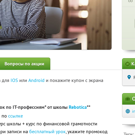
∞
Вопросы по акции
К
а для
IOS
или
Android
и покажите купон с экрана
О
ок по IT-профессиям* от школы
Rebotica
**
i
к по
ссылке
рс школы + курс по финансовой грамотности
при записи на
бесплатный урок
, укажите промокод
Теги: