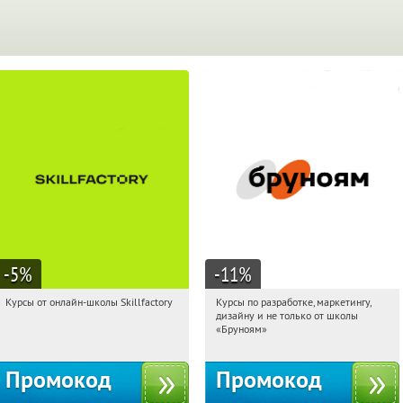
-5
%
-11
%
Курсы от онлайн-школы Skillfactory
Курсы по разработке, маркетингу,
11:20:29
Получи первым!
11:20:29
Получи первым!
дизайну и не только от школы
Россия
Россия
«Бруноям»
Промокод
Промокод