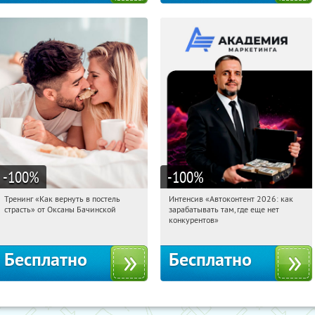
-100
%
-100
%
Тренинг «Как вернуть в постель
Интенсив «Автоконтент 2026: как
11:20:29
Получили:
16
11:20:29
Получили:
4
страсть» от Оксаны Бачинской
зарабатывать там, где еще нет
Россия
Россия
конкурентов»
Бесплатно
Бесплатно