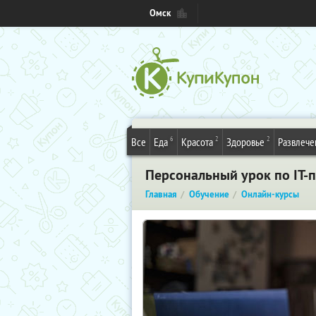
Омск
6
2
2
Все
Еда
Красота
Здоровье
Развлече
Персональный урок по IT-
Главная
Обучение
Онлайн-курсы