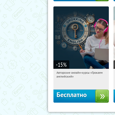
-15
%
Авторские онлайн-курсы «Грокаем
11:20:29
Получили:
4
английский»
Россия
Бесплатно