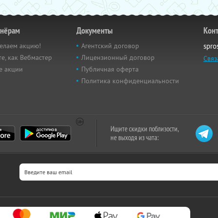
тнёрам
Документы
Кон
елаем акцию!
Агентский договор
spro
е, как Вебмастер
Лицензионный договор
Связ
е акции
Публичная оферта
Политика конфиденциальности
Ищите скидки поблизости,
не выходя из чата: