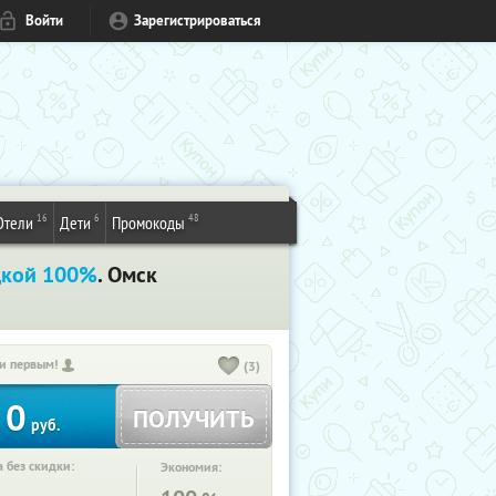
Войти
Зарегистрироваться
16
6
48
Отели
Дети
Промокоды
дкой 100%
. Омск
и первым!
(3)
0
ПОЛУЧИТЬ
руб.
 без скидки:
Экономия: