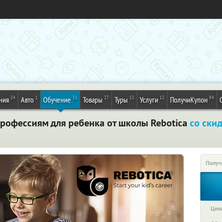
24
1
31
27
13
12
84
ния
Авто
Обучение
Товары
Туры
Услуги
ПолучиКупон
профессиям для ребенка от школы Rebotica
со ски
Получ
Цена