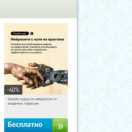
-60
%
Онлайн-курсы по нейросетям от
11:20:29
Получили:
6
академии «Эдюсон»
Москва
Бесплатно