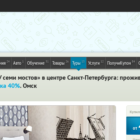
24
1
31
26
13
12
84
ния
Авто
Обучение
Товары
Туры
Услуги
ПолучиКупон
У семи мостов» в центре Санкт-Петербурга: прожива
ка 40%
. Омск
Купил
от
Цена