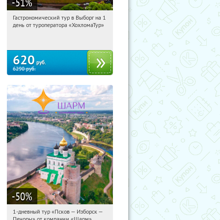
-51
%
Гастрономический тур в Выборг на 1
14:46:23
Купи первым!
день от туроператора «ХохломаТур»
Сенная площадь
620
руб.
6290
руб.
-50
%
1-дневный тур «Псков — Изборск —
14:46:23
Купили:
12
Печоры» от компании «Шарм»