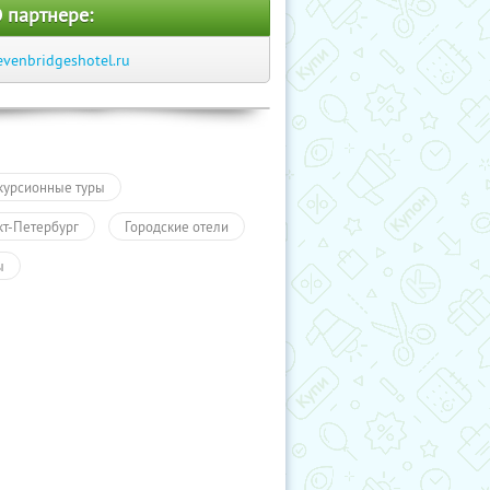
 партнере:
evenbridgeshotel.ru
курсионные туры
кт-Петербург
Городские отели
ы