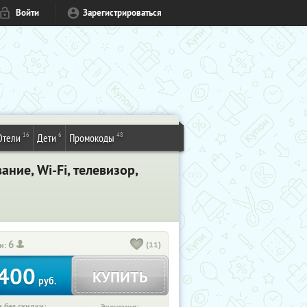
Войти
Зарегистрироваться
16
6
48
Отели
Дети
Промокоды
ние, Wi-Fi, телевизор,
6
(11)
и:
400
КУПИТЬ
руб.
 без скидки: