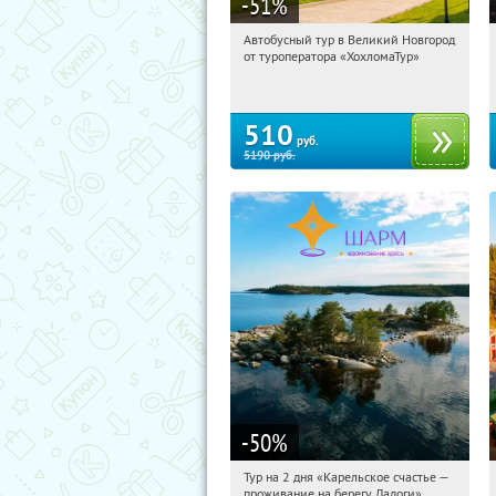
-51
%
Автобусный тур в Великий Новгород
14:46:23
Купили:
2
от туроператора «ХохломаТур»
Сенная площадь
510
руб.
5190
руб.
-50
%
Тур на 2 дня «Карельское счастье —
14:46:23
Купили:
39
проживание на берегу Ладоги»