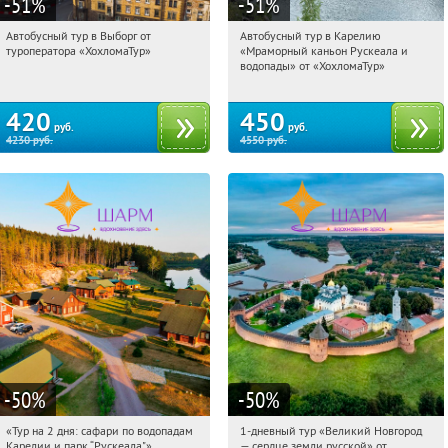
-51
%
-51
%
Автобусный тур в Выборг от
Автобусный тур в Карелию
14:46:23
Купили:
9
14:46:23
Купили:
24
туроператора «ХохломаТур»
«Мраморный каньон Рускеала и
Сенная площадь
Сенная площадь
водопады» от «ХохломаТур»
420
450
руб.
руб.
4230
руб.
4550
руб.
-50
%
-50
%
«Тур на 2 дня: сафари по водопадам
1-дневный тур «Великий Новгород
14:46:23
Купили:
6
14:46:23
Купили:
22
Карелии и парк “Рускеала"»
— сердце земли русской» от