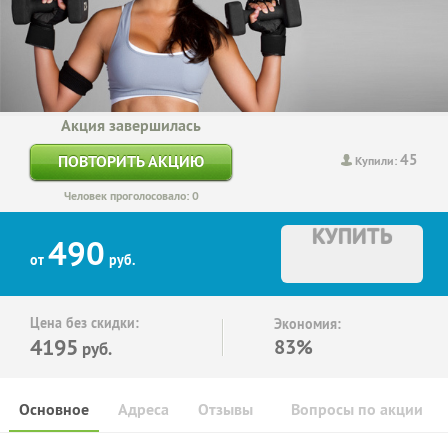
Акция завершилась
45
ПОВТОРИТЬ АКЦИЮ
Купили:
Человек проголосовало: 0
КУПИТЬ
490
от
руб.
Цена без скидки:
Экономия:
4195
83%
руб.
Основное
Адреса
Отзывы
Вопросы по акции