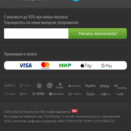
Сэкономьте до 90% при любых покупках
Подпишитесь на самые выгодные предложения
Принимаем к оплате:
2010-2026 © КупиКупон. Все права защищены.
Все права на товарный знак "КупиКупон" и на сайт www.kupikupon.ru принадлежат
OOO «Агентство цифровых решений» ИНН 7705523387, ОГРН 1127747063212