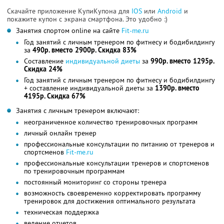
Скачайте приложение КупиКупона для
IOS
или
Android
и
покажите купон с экрана смартфона. Это удобно :)
Занятия спортом online на сайте
Fit-me.ru
Год занятий с личным тренером по фитнесу и бодибилдингу
за
490р. вместо 2900р. Скидка 83%
Составление
индивидуальной диеты
за
990р. вместо 1295р.
Скидка 24%
Год занятий с личным тренером по фитнесу и бодибилдингу
+ составление индивидуальной диеты за
1390р. вместо
4195р. Скидка 67%
Занятия с личным тренером включают:
неограниченное количество тренировочных программ
личный онлайн тренер
профессиональные консультации по питанию от тренеров и
спортсменов
Fit-me.ru
профессиональные консультации тренеров и спортсменов
по тренировочным программам
постоянный мониторинг со стороны тренера
возможность своевременно корректировать программу
тренировок для достижения оптимального результата
техническая поддержка
ведение отчетов