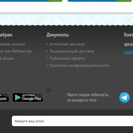
тнёрам
Документы
Кон
елаем акцию!
Агентский договор
spro
е, как Вебмастер
Лицензионный договор
Связ
е акции
Публичная оферта
Политика конфиденциальности
Ищите скидки поблизости,
не выходя из чата: