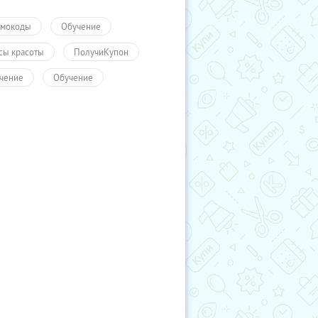
мокоды
Обучение
сы красоты
ПолучиКупон
чение
Обучение