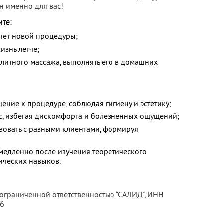
н именно для вас!
ите:
счет новой процедуры;
изнь легче;
литного массажа, выполнять его в домашних
щение к процедуре, соблюдая гигиену и эстетику;
нс, избегая дискомфорта и болезненных ощущений;
вовать с разными клиентами, формируя
емедленно после изучения теоретического
ических навыков.
 ограниченной ответственностью “САЛИД”,
ИНН
76