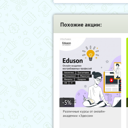
Похожие акции:
-5
%
Различные курсы от онлайн-
05:23:27
Получили:
2
академии «Эдюсон»
Россия