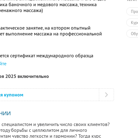
ика баночного и медового массажа, техника
ренажного массажа)
Про
Кур
актическое занятие, на котором опытный
ет выполнение массажа на профессиональной
Обу
ется сертификат международного образца
йте
бря 2025 включительно
ся купоном
НИИ
 специалистом и увеличить число своих клиентов?
етоду борьбы с целлюлитом для личного
нтам чувство легкости и гармонии? Тогда курс