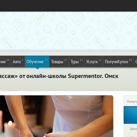
24
1
31
27
13
12
85
ния
Авто
Обучение
Товары
Туры
Услуги
ПолучиКупон
ссаж» от онлайн-школы Supermentor. Омск
Получ
Цена