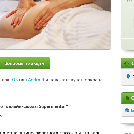
∞
Вопросы по акции
К
а для
IOS
или
Android
и покажите купон с экрана
О
от онлайн-школы Supermentor*
k
.
 (понятие антицеллюлитного массажа и его виды,
Теги: