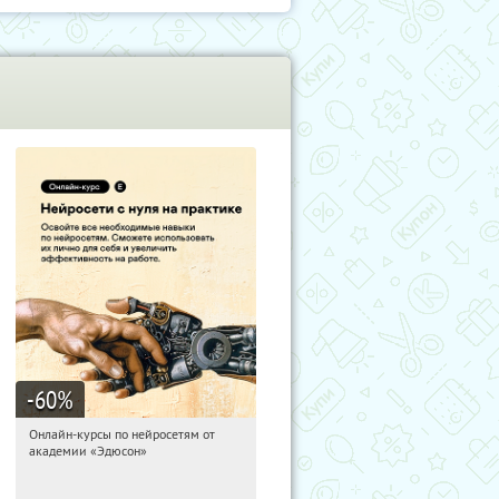
-60
%
Онлайн-курсы по нейросетям от
05:23:27
Получили:
6
академии «Эдюсон»
Москва