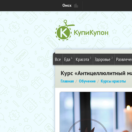
Омск
6
2
2
Все
Еда
Красота
Здоровье
Развлече
Курс «Антицеллюлитный ма
Главная
Обучение
Курсы красоты