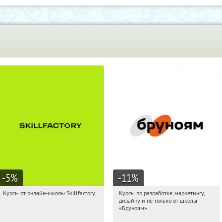
-5
%
-11
%
Курсы от онлайн-школы Skillfactory
Курсы по разработке, маркетингу,
05:23:27
Получи первым!
05:23:27
Получи первым!
дизайну и не только от школы
Россия
Россия
«Бруноям»