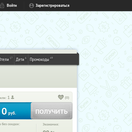
Войти
Зарегистрироваться
17
6
49
Отели
Дети
Промокоды
1
(0)
или:
0
ПОЛУЧИТЬ
руб.
 без скидки:
Экономия: