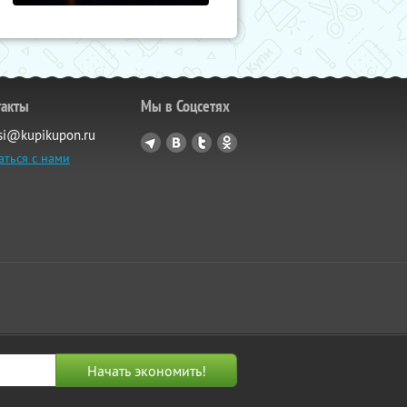
такты
Мы в Соцсетях
si@kupikupon.ru
аться с нами