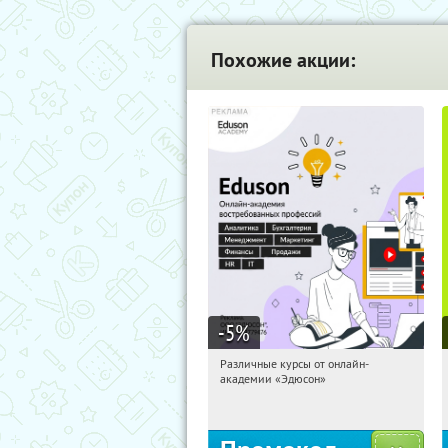
Похожие акции:
-5
%
Различные курсы от онлайн-
05:13:02
Получили:
2
академии «Эдюсон»
Россия