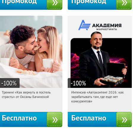
Промокод
Промокод
-100
%
-100
%
Тренинг «Как вернуть в постель
Интенсив «Автоконтент 2026: как
05:13:02
Получили:
16
05:13:02
Получили:
4
страсть» от Оксаны Бачинской
зарабатывать там, где еще нет
Россия
Россия
конкурентов»
Бесплатно
Бесплатно