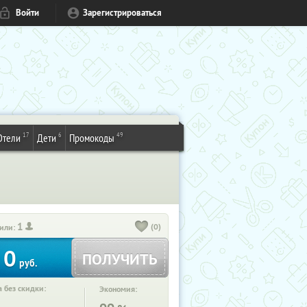
Войти
Зарегистрироваться
17
6
49
Отели
Дети
Промокоды
1
(0)
или:
0
ПОЛУЧИТЬ
руб.
 без скидки:
Экономия: