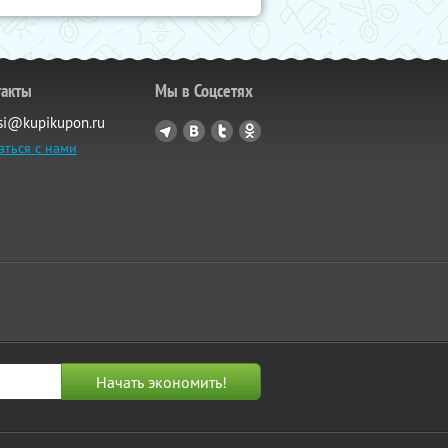
такты
Мы в Соцсетях
si@kupikupon.ru
аться с нами