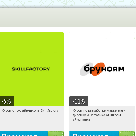
-5
%
-11
%
Курсы от онлайн-школы Skillfactory
Курсы по разработке, маркетингу,
05:13:02
Получи первым!
05:13:02
Получи первым!
дизайну и не только от школы
Россия
Россия
«Бруноям»