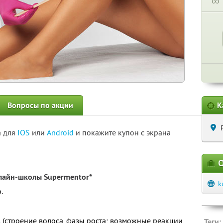
∞
Вопросы по акции
К
а для
IOS
или
Android
и покажите купон с экрана
О
лайн-школы Supermentor*
k
.
в (строение волоса, фазы роста; возможные реакции
Теги: