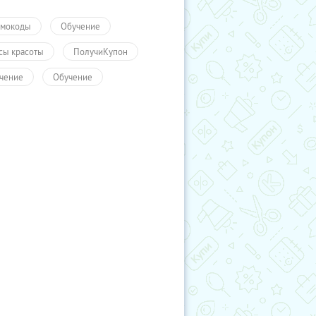
мокоды
Обучение
сы красоты
ПолучиКупон
чение
Обучение