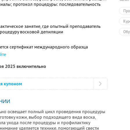
риалы; протокол процедуры: последовательность
Про
Кур
актическое занятие, где опытный преподаватель
процедуру восковой депиляции
Обу
ется сертификат международного образца
йте
бря 2025 включительно
ся купоном
НИИ
льно освещает полный цикл проведения процедуры
готовку кожи, выбор подходящего вида воска,
вила ухода после процедуры и профилактику
имание уделяется технике, помогающей свести