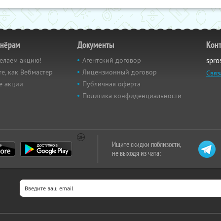
тнёрам
Документы
Кон
елаем акцию!
Агентский договор
spro
е, как Вебмастер
Лицензионный договор
Связ
е акции
Публичная оферта
Политика конфиденциальности
Ищите скидки поблизости,
не выходя из чата: