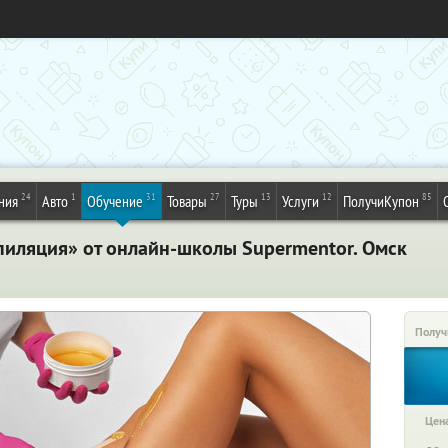
24
1
31
27
13
12
85
ния
Авто
Обучение
Товары
Туры
Услуги
ПолучиКупон
пиляция» от онлайн-школы Supermentor. Омск
Получ
Цена