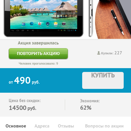
Акция завершилась
227
ПОВТОРИТЬ АКЦИЮ
Купили:
Человек проголосовало: 9
КУПИТЬ
490
от
руб.
Цена без скидки:
Экономия:
14500
62%
руб.
Основное
Адреса
Отзывы
Вопросы по акции