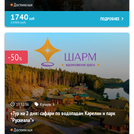
Достоевская
1740
ПОДРОБНЕЕ
руб.
13900
руб.
-50
%
19:32:35
Купили:
6
«Тур на 2 дня: сафари по водопадам Карелии и парк
“Рускеала"»
Достоевская