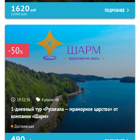
1620
ПОДРОБНЕЕ
руб.
12900
руб.
-50
%
19:32:35
Купили:
48
1-дневный тур «Рускеала — мраморное царство» от
компании «Шарм»
Достоевская
490