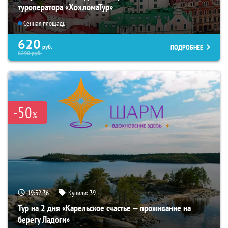
туроператора «ХохломаТур»
Сенная площадь
620
ПОДРОБНЕЕ
руб.
6290
руб.
-50
%
19:32:35
Купили:
39
Тур на 2 дня «Карельское счастье — проживание на
берегу Ладоги»