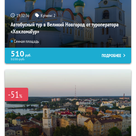
19:32:35
Купили:
2
Автобусный тур в Великий Новгород от туроператора
«ХохломаТур»
Сенная площадь
510
ПОДРОБНЕЕ
руб.
5190
руб.
-51
%