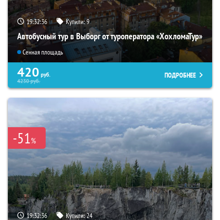
19:32:35
Купили:
9
Автобусный тур в Выборг от туроператора «ХохломаТур»
Сенная площадь
420
ПОДРОБНЕЕ
руб.
4230
руб.
-51
%
19:32:35
Купили:
24