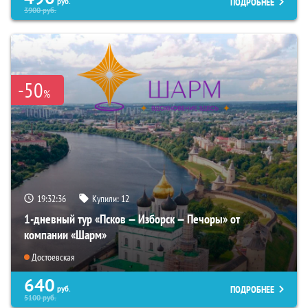
ПОДРОБНЕЕ
руб.
3900
руб.
-50
%
19:32:35
Купили:
12
1-дневный тур «Псков — Изборск — Печоры» от
компании «Шарм»
Достоевская
640
ПОДРОБНЕЕ
руб.
5100
руб.