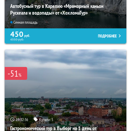
Автобусный тур в Карелию «Мраморный каньон
Рускеала и водопады» от «ХохломаТур»
Сенная площадь
450
ПОДРОБНЕЕ
руб.
4550
руб.
-51
%
19:32:35
Купили:
5
Гастрономический тур в Выборг на 1 день от