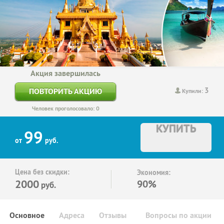
Акция завершилась
3
ПОВТОРИТЬ АКЦИЮ
Купили:
Человек проголосовало: 0
КУПИТЬ
99
от
руб.
Цена без скидки:
Экономия:
2000
90%
руб.
Основное
Адреса
Отзывы
Вопросы по акции