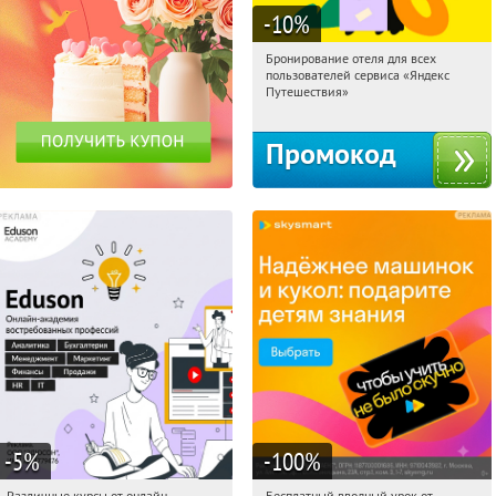
-10
%
Бронирование отеля для всех
15:14:12
Получи первым!
пользователей сервиса «Яндекс
Россия
Путешествия»
Промокод
-5
%
-100
%
Различные курсы от онлайн-
Бесплатный вводный урок от