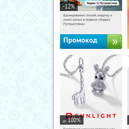
-12
%
Бронирование отелей, квартир и
15:14:12
Получи первым!
иного жилья в сервисе «Яндекс
Россия
Путешествия»
Промокод
100
%
до
Бесплатная изящная подвеска или