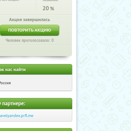
Экономия:
20
%
Акция завершилась
ПОВТОРИТЬ АКЦИЮ
Человек проголосовало: 0
ак нас найти
Россия
 партнере:
ravelyandex.prfl.me