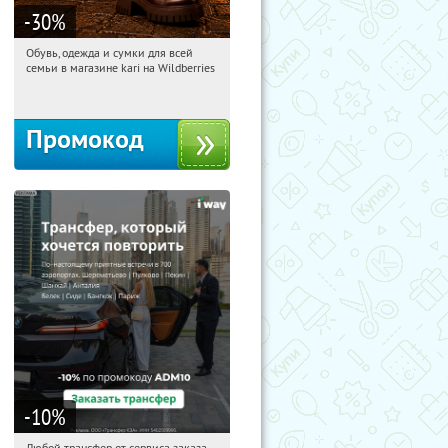
-30
%
Обувь, одежда и сумки для всей
15:14:12
Получили:
32
семьи в магазине kari на Wildberries
Россия
Промокод
-10
%
Любой трансфер от сервиса заказа