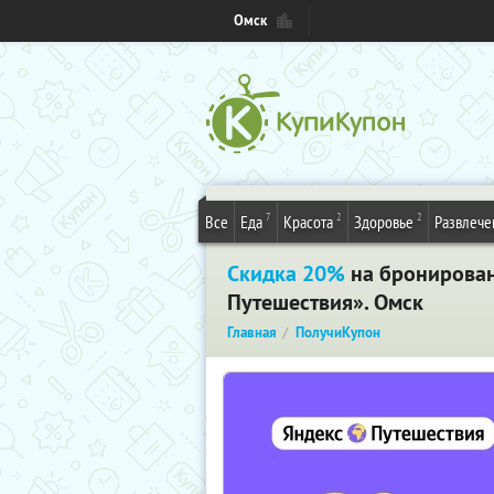
Омск
7
2
2
Все
Еда
Красота
Здоровье
Развлече
Скидка 20%
на бронирован
Путешествия». Омск
Главная
ПолучиКупон