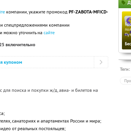
Д
5
йте
компании, укажите промокод
PF-ZABOTA-MFICD-
Бро
ими спецпредложениями компании
пол
и можно уточнить на
сайте
Пу
Бе
025 включительно
ся купоном
Теги:
Про
 для поиска и покупки ж/д, авиа- и билетов на
са;
елях, санаториях и апартаментах России и мира;
видео от реальных постояльцев;