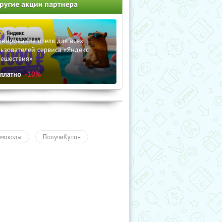
ругие акции партнера
нирование отеля для всех
ьзователей сервиса «Яндекс
тешествия»
сплатно
-10%
мокоды
ПолучиКупон