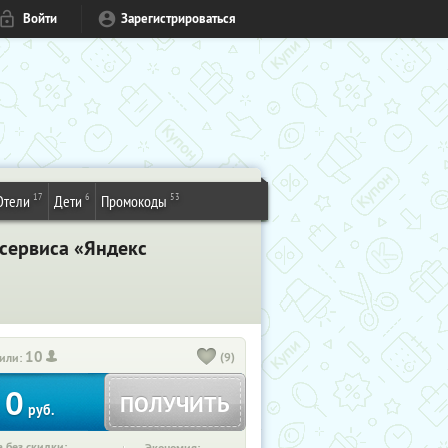
Войти
Зарегистрироваться
17
6
53
Отели
Дети
Промокоды
сервиса «Яндекс
10
(9)
или:
0
ПОЛУЧИТЬ
руб.
 без скидки: