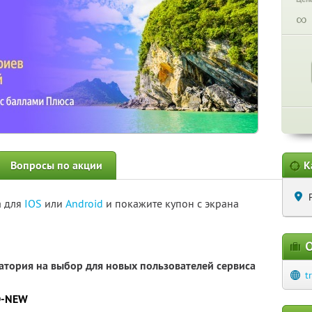
∞
Вопросы по акции
К
а для
IOS
или
Android
и покажите купон с экрана
О
атория на выбор для новых пользователей сервиса
t
D-NEW