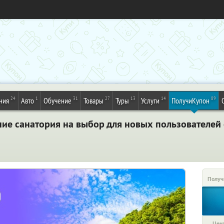
24
1
31
27
13
14
89
ния
Авто
Обучение
Товары
Туры
Услуги
ПолучиКупон
ие санатория на выбор для новых пользователей 
Получ
Цена