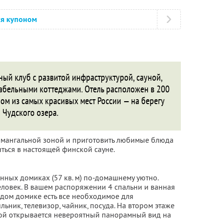
ся купоном
дный клуб с развитой инфраструктурой, сауной,
абельными коттеджами. Отель расположен в 200
ном из самых красивых мест России — на берегу
Чудского озера.
ся мангальной зоной и приготовить любимые блюда
иться в настоящей финской сауне.
ных домиках (57 кв. м) по-домашнему уютно.
еловек. В вашем распоряжении 4 спальни и ванная
аждом домике есть все необходимое для
ник, телевизор, чайник, посуда. На втором этаже
рой открывается невероятный панорамный вид на