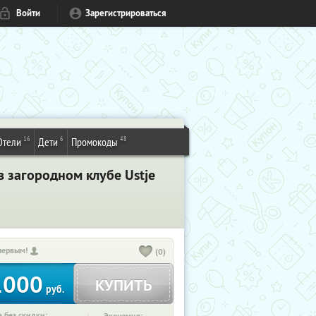
Войти
Зарегистрироваться
16
6
48
Отели
Дети
Промокоды
 загородном клубе Ustje
первым!
(0)
1000
КУПИТЬ
руб.
 без скидки: