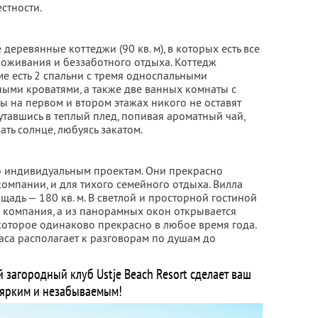
стности.
деревянные коттеджи (90 кв. м), в которых есть все
оживания и беззаботного отдыха. Коттедж
ме есть 2 спальни с тремя односпальными
ными кроватями, а также две ванных комнаты с
сы на первом и втором этажах никого не оставят
тавшись в теплый плед, попивая ароматный чай,
ть солнце, любуясь закатом.
 индивидуальным проектам. Они прекрасно
компании, и для тихого семейного отдыха. Вилла
щадь — 180 кв. м. В светлой и просторной гостиной
 компания, а из панорамных окон открывается
которое одинаково прекрасно в любое время года.
аса располагает к разговорам по душам до
агородный клуб Ustje Beach Resort сделает ваш
 ярким и незабываемым!