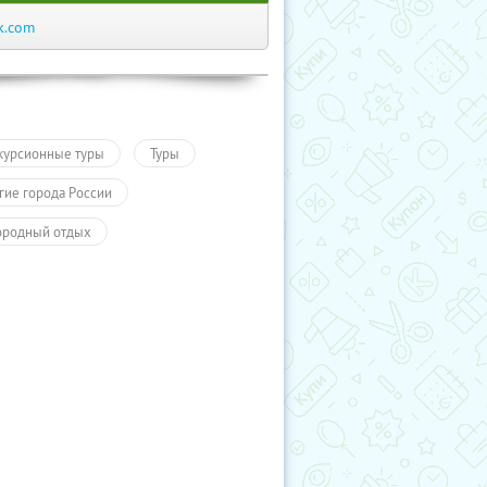
k.com
курсионные туры
Туры
гие города России
ородный отдых