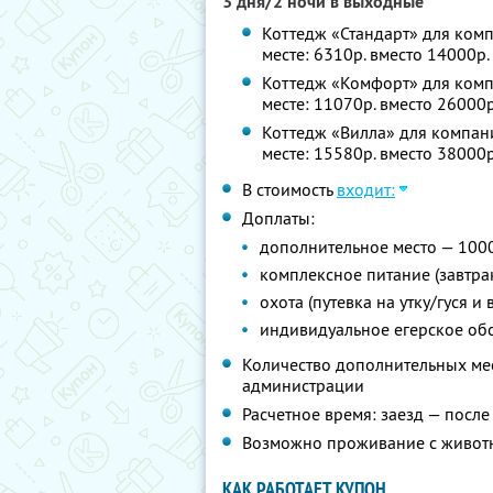
3 дня/2 ночи в выходные
Коттедж «Стандарт» для комп
месте: 6310р. вместо 14000р
Коттедж «Комфорт» для компа
месте: 11070р. вместо 26000
Коттедж «Вилла» для компани
месте: 15580р. вместо 38000
В стоимость
входит:
Доплаты:
дополнительное место — 1000
комплексное питание (завтрак
охота (путевка на утку/гуся 
индивидуальное егерское об
Количество дополнительных ме
администрации
Расчетное время: заезд — после 
Возможно проживание с живот
КАК РАБОТАЕТ КУПОН