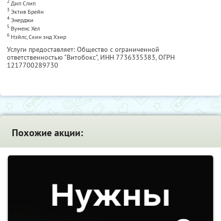
2
Дип Слип
3
Эктив Брейн
4
Энерджи
5
Вуменс Хел
6
Нэйлс, Скин энд Хэир
Услуги предоставляет: Общество с ограниченной
ответственностью "Витобокс",
ИНН 7736335383
, ОГРН
1217700289730
Похожие акции: