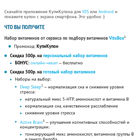
Скачайте приложение КупиКупона для
IOS
или
Android
и
покажите купон с экрана смартфона. Это удобно :)
ЧТО ВЫ ПОЛУЧИТЕ
1
Набор витаминов от сервиса по подбору витаминов
VitoBox
Промокод:
КупиКупон
Скидка 500р. на
персональный набор витаминов
БОНУС:
онлайн-чекап
— бесплатно
Скидка 500р. на
готовый набор витаминов
Наборы на выбор:
2
Deep Sleep
— нормализация сна и снижение уровня
стресса:
натуральный микс 5-HTP, аминокислот и витамина B
нормализация сна, качественное расслабление
снижение уровня стресса
3
Active Brain
— улучшение когнитивных способностей и
концентрации:
тонизирующий микс аминокислот, витаминов группы B
и гинкго билоба