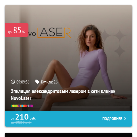
85
%
до
09:09:55
Купили:
26
Эпиляция александритовым лазером в сети клиник
NovoLaser
210
ПОДРОБНЕЕ
от
руб.
до
18250
руб.