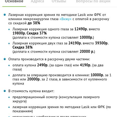
Основное
Адреса
Отзывы
Вопросы по акции
Лазерная коррекция зрения по методике Lasik или ФРК от
клиники микрохирургии глаза
«Вижу»
с оплатой в рассрочку
со скидкой
до 38%
Лазерная коррекция одного глаза за
12490р.
вместо
19800р. Скидка 37%
(доплата к стоимости купона составляет
10000р.
)
Лазерная коррекция двух глаз за
24190р.
вместо
39300р.
Скидка 38%
(доплата к стоимости купона составляет
20000 р.
)
Оплата производится в рассрочку двумя частями:
оплата купона
2490р.
(за один глаз) или
4190р.
(за два
глаза)
доплата за операцию производится в клинике:
10000р.
за 1
глаз или
20000р.
за 2 глаза, в зависимости от купленного
купона
В стоимость купона входит:
предоперационный осмотр (консультация лазерного
хирурга)
лазерная коррекция зрения по методике Lasik или ФРК (по
показаниям)
медикаменты, необходимые после операции