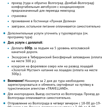
проезд (туда и обратно Волгоград -Домбай-Волгоград)
комфортабельным автобусом с кондиционером
предназначенный для переезда межгород
страховка
проживание в Гостинице «Лунная Долина»
завтраки, остальное питание оплачивается самостоятельно
Дополнительные услуги уточнять у туроператора (см.
программу тура)
Доп. услуги с доплатой:
Доплата
600р.
за подъем на 5 уровень югославской
канатной дороги.
Экскурсия в Тебердинский Биосферный заповедник (оплата
на месте 300 р.).
кскурсия на форелевое озеро или на развод лошадей
«Золотой Мустанг» катание на лошадях (оплата на месте
300р.).
Внимание!
Минимум за 2 дня до тура необходимо
зарегистрироваться и обменять сертификат на путёвку в
туристическом агентстве «TRAVELLAND».
Для иногородних. Выезд состоится из Волгограда. Проезд до
Волгограда оплачивается самостоятельно.
Отправление из Волгограда в четверг вечером с 18-00 до-19-
00 часов с пл. Ленина, возвращение утром с 7- 00-до 8-00