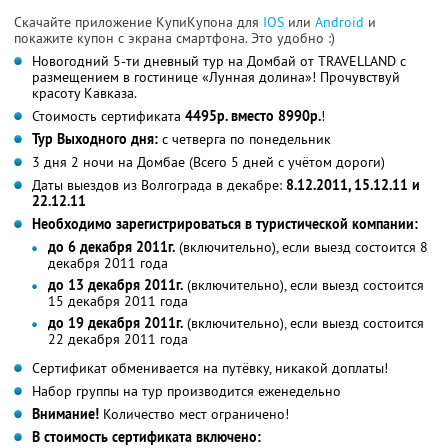
Скачайте приложение КупиКупона для
IOS
или
Android
и
покажите купон с экрана смартфона. Это удобно :)
Новогодний 5-ти дневный тур на Домбай от TRAVELLAND с
размещением в гостинице «Лунная долина»! Прочувствуй
красоту Кавказа.
Стоимость сертификата
4495р. вместо 8990р.
!
Тур Выходного дня:
с четверга по понедельник
3 дня 2 ночи на Домбае (Всего 5 дней с учётом дороги)
Даты выездов из Волгограда в декабре:
8.12.2011, 15.12.11 и
22.12.11
Необходимо зарегистрироваться в туристической компании:
до 6 декабря 2011г.
(включительно), если выезд состоится 8
декабря 2011 года
до 13 декабря 2011г.
(включительно), если выезд состоится
15 декабря 2011 года
до 19 декабря 2011г.
(включительно), если выезд состоится
22 декабря 2011 года
Сертификат обменивается на путёвку, никакой доплаты!
Набор группы на тур производится еженедельно
Внимание!
Количество мест ограничено!
В стоимость сертификата включено: