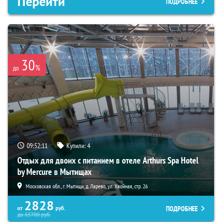
Перейти
ПОДРОБНЕЕ
30
%
до
09:52:10
Купили:
4
Отдых для двоих с питанием в отеле Arthurs Spa Hotel
by Mercure в Мытищах
Московская обл., г. Мытищи, д. Ларево, ул. Хвойная, стр. 26
2828
ПОДРОБНЕЕ
от
руб.
до
65700
руб.