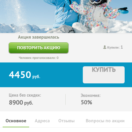
Акция завершилась
1
ПОВТОРИТЬ АКЦИЮ
Купили:
Человек проголосовало: 0
КУПИТЬ
4450
руб.
Цена без скидки:
Экономия:
8900
50%
руб.
Основное
Адреса
Отзывы
Вопросы по акции