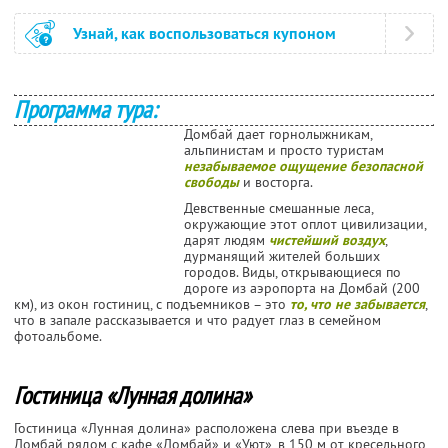
Узнай, как воспользоваться купоном
Программа тура:
Домбай дает горнолыжникам,
альпинистам и просто туристам
незабываемое ощущение безопасной
свободы
и восторга.
Девственные смешанные леса,
окружающие этот оплот цивилизации,
дарят людям
чистейший воздух
,
дурманящий жителей больших
городов. Виды, открывающиеся по
дороге из аэропорта на Домбай (200
км), из окон гостиниц, с подъемников – это
то, что не забывается
,
что в запале рассказывается и что радует глаз в семейном
фотоальбоме.
Гостиница «Лунная долина»
Гостиница «Лунная долина» расположена слева при въезде в
Домбай рядом с кафе «Домбай» и «Уют», в 150 м от кресельного