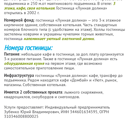
подъемника и 250 м.от маятникового подъемника. В отеле:
3
этажа, кафе, своя котельная
. Гостиница «Лунная долина»
открылась в 2002 г.
Номерной фонд
: гостиница «Лунная долина» — это 3-х этажное
кирпичное здание, собственная котельная. Часть стандартных
номеров блочного типа (с удобствами на этаже). Холлы гостиницы
застелены коврами и украшены чучелами горных животных,
гостиница
напоминает уютный охотничий домик
.
Номера гостиницы:
Питание
: небольшое кафе в гостинице, за доп. плату организуется
3-х разовое питание. Также в гостинице «Лунная долина» есть
оборудованная кухня
на первом этаже, где возможно
самостоятельное приготовление пищи.
Инфраструктура
гостиницы «Лунная долина»: кафе, трансфер до
подъемника. Рядом находятся кафе «Домбай» и «Уют», рынок,
магазины. Собственная котельная.
Имеется 2 собственных проката
: лыжного снаряжения,
квадроциклов, сноубордов и снегоходов.
Услуги предоставляет: Индивидуальный предприниматель
Зубенко Юрий Владимирович,
ИНН 344601634595
, ОГРН
310346008800025