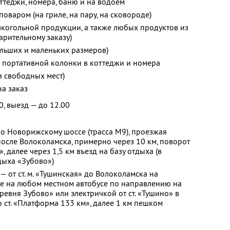
оттеджи, номера, баню и на водоем
оваром (на гриле, на пару, на сковороде)
лкогольной продукции, а также любых продуктов из
арительному заказу)
льших и маленьких размеров)
 портативной колонки в коттеджи и номера
и свободных мест)
на заказ
0, выезд — до 12.00
о Новорижскому шоссе (трасса М9), проезжая
осле Волоколамска, примерно через 10 км, поворот
, далее через 1,5 км въезд на базу отдыха (в
дыха «Зубово»)
 от ст. м. «Тушинская» до Волоколамска на
ее на любом местном автобусе по направлению на
евня Зубово» или электричкой от ст. «Тушино» в
ст. «Платформа 133 км», далее 1 км пешком