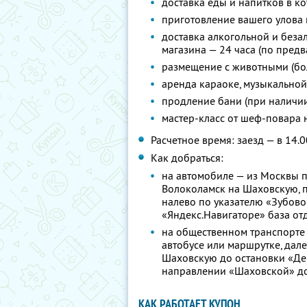
доставка еды и напитков в к
приготовление вашего улова п
доставка алкогольной и беза
магазина — 24 часа (по предв
размещение с животными (бо
аренда караоке, музыкальной
продление бани (при наличи
мастер-класс от шеф-повара 
Расчетное время: заезд — в 14.0
Как добраться:
на автомобиле — из Москвы п
Волоколамск на Шаховскую, п
налево по указателю «Зубово»
«Яндекс.Навигаторе» база от
на общественном транспорте —
автобусе или маршрутке, дал
Шаховскую до остановки «Дер
направлении «Шаховской» до 
КАК РАБОТАЕТ КУПОН