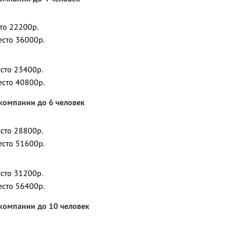
сто 22200р.
есто 36000р.
есто 23400р.
есто 40800р.
компании до 6 человек
есто 28800р.
есто 51600р.
есто 31200р.
есто 56400р.
компании до 10 человек