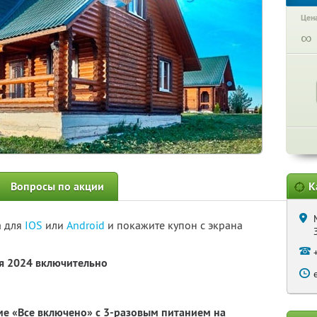
Цена
∞
Вопросы по акции
К
а для
IOS
или
Android
и покажите купон с экрана
ря 2024 включительно
ме «Все включено» с 3-разовым питанием на