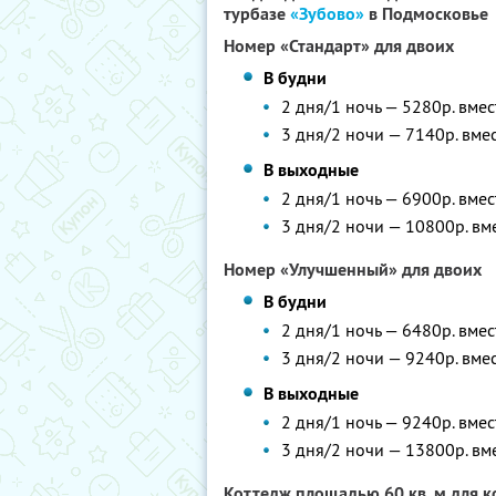
турбазе
«Зубово»
в Подмосковье
Номер «Стандарт» для двоих
В будни
2 дня/1 ночь — 5280р. вме
3 дня/2 ночи — 7140р. вме
В выходные
2 дня/1 ночь — 6900р. вме
3 дня/2 ночи — 10800р. вм
Номер «Улучшенный» для двоих
В будни
2 дня/1 ночь — 6480р. вме
3 дня/2 ночи — 9240р. вме
В выходные
2 дня/1 ночь — 9240р. вме
3 дня/2 ночи — 13800р. вм
Коттедж площадью 60 кв. м для к