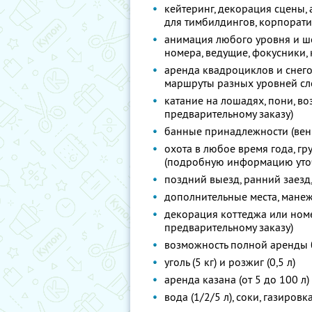
кейтеринг, декорация сцены,
для тимбилдингов, корпорат
анимация любого уровня и ш
номера, ведущие, фокусники, 
аренда квадроциклов и снег
маршруты разных уровней сло
катание на лошадях, пони, во
предварительному заказу)
банные принадлежности (вени
охота в любое время года, 
(подробную информацию уточ
поздний выезд, ранний заезд
дополнительные места, манеж
декорация коттеджа или номе
предварительному заказу)
возможность полной аренды 
уголь (5 кг) и розжиг (0,5 л)
аренда казана (от 5 до 100 л)
вода (1/2/5 л), соки, газиров