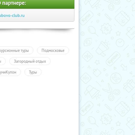
 партнере:
ubovo-club.ru
курсионные туры
Подмосковье
ы
Загородный отдых
учиКупон
Туры