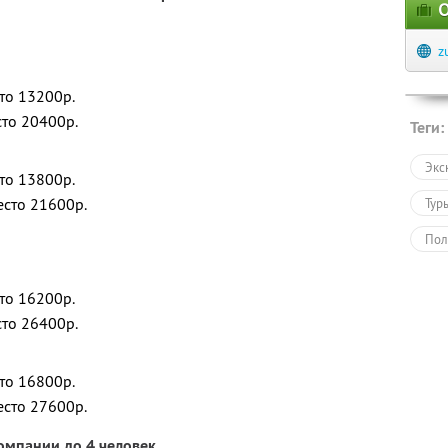
О
z
сто 13200р.
сто 20400р.
Теги:
Экс
сто 13800р.
есто 21600р.
Тур
Пол
сто 16200р.
сто 26400р.
сто 16800р.
есто 27600р.
омпании до 4 человек