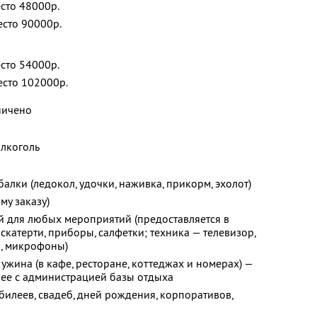
есто 48000р.
есто 90000р.
есто 54000р.
есто 102000р.
ничено
лкоголь
лки (ледокол, удочки, наживка, прикорм, эхолот)
му заказу)
 для любых мероприятий (предоставляется в
катерти, приборы, салфетки; техника — телевизор,
р, микрофоны)
ужина (в кафе, ресторане, коттеджах и номерах) —
нее с администрацией базы отдыха
илеев, свадеб, дней рождения, корпоративов,