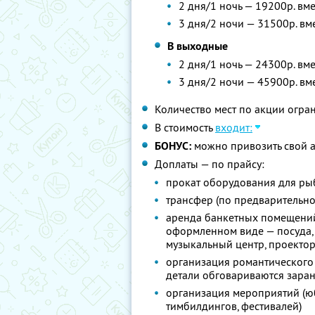
2 дня/1 ночь — 19200р. вм
3 дня/2 ночи — 31500р. вм
В выходные
2 дня/1 ночь — 24300р. вм
3 дня/2 ночи — 45900р. вм
Количество мест по акции огра
В стоимость
входит:
БОНУС:
можно привозить свой а
Доплаты — по прайсу:
прокат оборудования для рыба
трансфер (по предварительно
аренда банкетных помещений
оформленном виде — посуда, с
музыкальный центр, проекто
организация романтического 
детали обговариваются зара
организация мероприятий (юб
тимбилдингов, фестивалей)