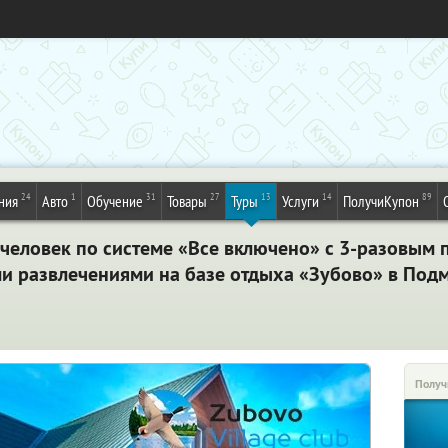
24
1
31
27
13
14
89
ния
Авто
Обучение
Товары
Туры
Услуги
ПолучиКупон
человек по системе «Все включено» с 3-разовым 
и развлечениями на базе отдыха «Зубово» в Под
Получ