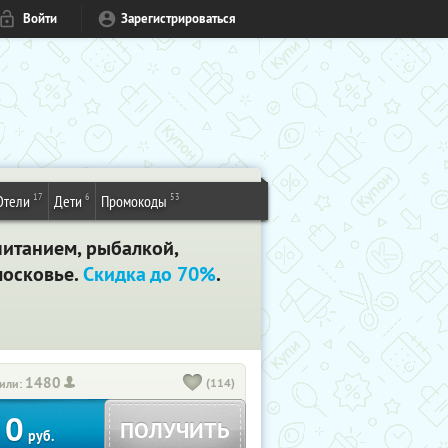
Войти
Зарегистрироваться
17
6
53
Отели
Дети
Промокоды
питанием, рыбалкой,
московье.
Скидка до 70%
.
1480
(114)
или:
0
ПОЛУЧИТЬ
руб.