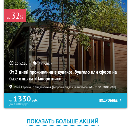
32
%
до
16:52:16
Купили:
7
От 2 дней проживания в куваксе, бунгало или сфере на
базе отдыха «Папоротник»
Респ. Карелия, г. Лахденпохья (Координаты для навигатора: 61.576291, 30.033301)
1330
ПОДРОБНЕЕ
от
руб.
до
17880
руб.
ПОКАЗАТЬ БОЛЬШЕ АКЦИЙ