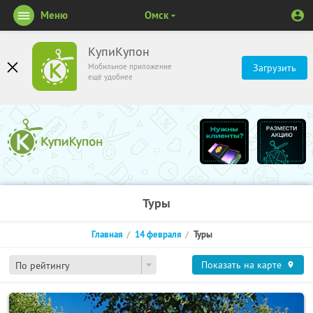
Меню
Омск
КупиКупон
Мобильное приложение
Загрузить
ещё удобнее
Туры
Главная
14 февраля
Туры
Показать на карте
По рейтингу