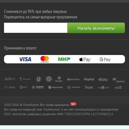
Сэкономьте до 90% при любых покупках
Подпишитесь на самые выгодные предложения
Принимаем к оплате:
2010-2026 © КупиКупон. Все права защищены.
Все права на товарный знак "КупиКупон" и на сайт www.kupikupon.ru принадлежат
OOO «Агентство цифровых решений» ИНН 7705523387, ОГРН 1127747063212