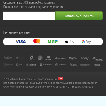
Сэкономьте до 90% при любых покупках
Подпишитесь на самые выгодные предложения
Принимаем к оплате:
2010-2026 © КупиКупон. Все права защищены.
Все права на товарный знак "КупиКупон" и на сайт www.kupikupon.ru принадлежат
OOO «Агентство цифровых решений» ИНН 7705523387, ОГРН 1127747063212