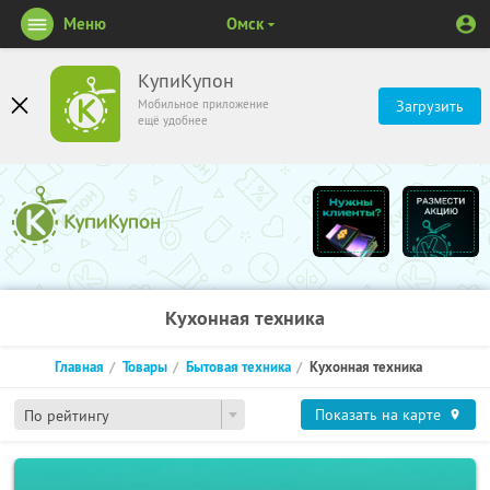
Меню
Омск
КупиКупон
Мобильное приложение
Загрузить
ещё удобнее
Кухонная техника
Главная
Товары
Бытовая техника
Кухонная техника
Показать на карте
По рейтингу