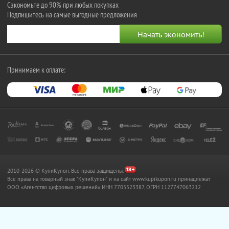
Сэкономьте до 90% при любых покупках
Подпишитесь на самые выгодные предложения
Принимаем к оплате:
2010-2026 © КупиКупон. Все права защищены.
Все права на товарный знак "КупиКупон" и на сайт www.kupikupon.ru принадлежат
OOO «Агентство цифровых решений» ИНН 7705523387, ОГРН 1127747063212