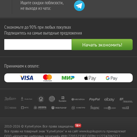
Ищите скидки поблизости,
не выходя из чата:
Сэкономьте до 90% при любых покупках
Подпишитесь на самые выгодные предложения
Принимаем к оплате:
2010-2026 © КупиКупон. Все права защищены.
Все права на товарный знак "КупиКупон" и на сайт www.kupikupon.ru принадлежат
OOO «Агентство цифровых решений» ИНН 7705523387, ОГРН 1127747063212