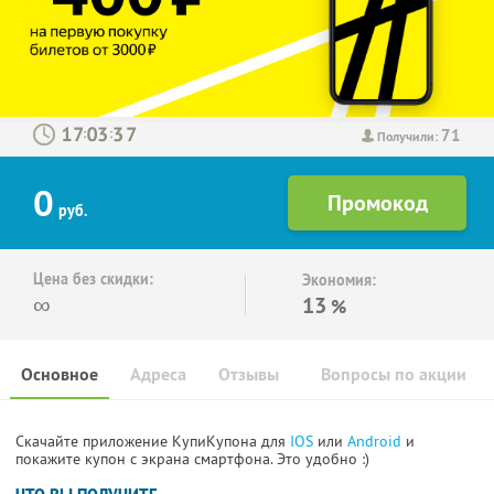
71
:
:
Получили:
0
руб.
Цена без скидки:
Экономия:
∞
13
%
Основное
Адреса
Отзывы
Вопросы по акции
Скачайте приложение КупиКупона для
IOS
или
Android
и
покажите купон с экрана смартфона. Это удобно :)