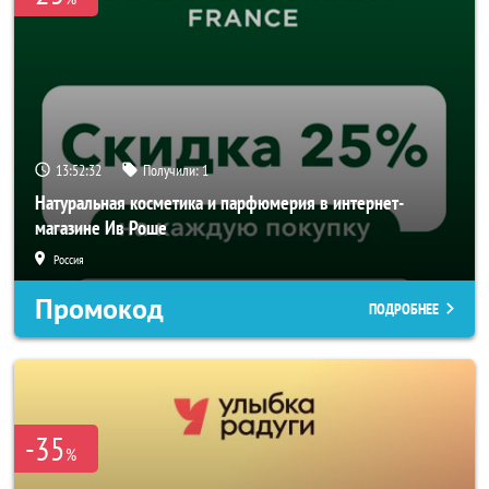
13:52:31
Получили:
1
Натуральная косметика и парфюмерия в интернет-
магазине Ив Роше
Россия
Промокод
ПОДРОБНЕЕ
-35
%