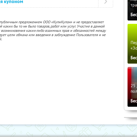
ся купоном
тра
Бе
 публичным предложением ООО «КупиКупон» и не предоставляет
 каких бы то ни было товаров, работ или услуг. Участие в данной
 возникновения каких-либо взаимных прав и обязанностей между
дует цели обмана или введения в заблуждение Пользователя и не
й.
Пер
«З
Бе
25 
по
Бе