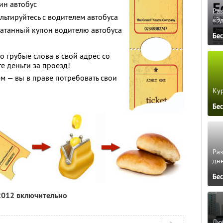
ин автобус
Ра
ьтируйтесь с водителем автобуса
«Э
атанный купон водителю автобуса
Бе
 грубые слова в свой адрес со
е деньги за проезд!
ём — вы в праве потребовать свои
Кур
Бе
Ра
дне
Бе
 2012 включительно
Люб