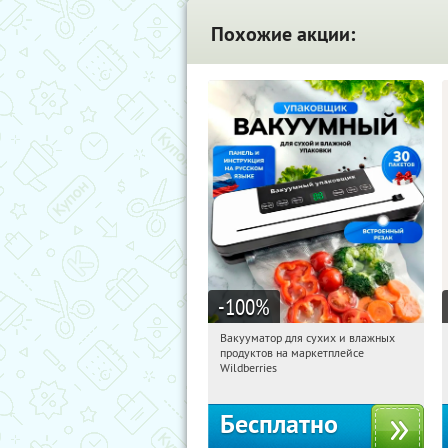
Похожие акции:
-100
%
Вакууматор для сухих и влажных
04:39:26
Получили:
180
продуктов на маркетплейсе
Россия
Wildberries
Бесплатно