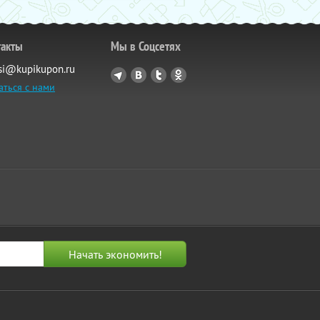
такты
Мы в Соцсетях
si@kupikupon.ru
аться с нами