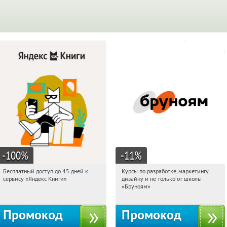
-100
%
-11
%
Бесплатный доступ до 45 дней к
Курсы по разработке, маркетингу,
04:39:26
Получи первым!
04:39:26
Получи первым!
сервису «Яндекс Книги»
дизайну и не только от школы
Россия
Россия
«Бруноям»
Промокод
Промокод