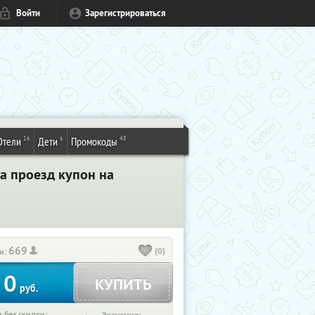
Войти
Зарегистрироваться
16
6
48
Отели
Дети
Промокоды
а проезд купон на
669
(0)
и:
0
КУПИТЬ
руб.
 без скидки: