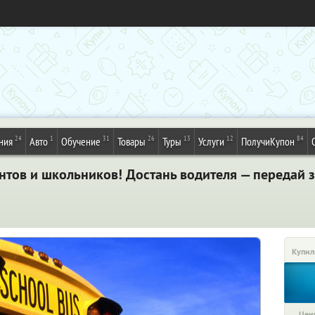
24
1
31
26
13
12
84
ния
Авто
Обучение
Товары
Туры
Услуги
ПолучиКупон
нтов и школьников! Достань водителя — передай з
Купил
Цена