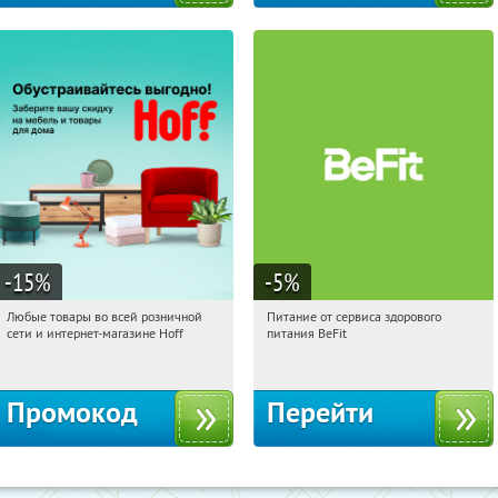
-15
%
-5
%
Любые товары во всей розничной
Питание от сервиса здорового
04:39:26
Получили:
83
04:39:26
Получи первым!
сети и интернет-магазине Hoff
питания BeFit
Москва, 1-й Волоколамский проезд,
Россия
10с1
Промокод
Перейти