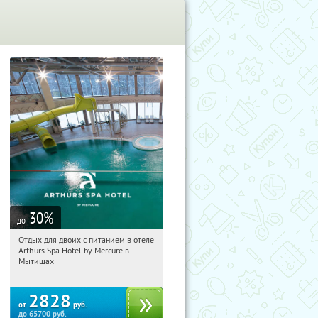
30
%
до
Отдых для двоих с питанием в отеле
04:39:26
Купи первым!
Arthurs Spa Hotel by Mercure в
Московская обл., г. Мытищи, д.
Мытищах
Ларево, ул. Хвойная, стр. 26
2828
от
руб.
до
65700
руб.