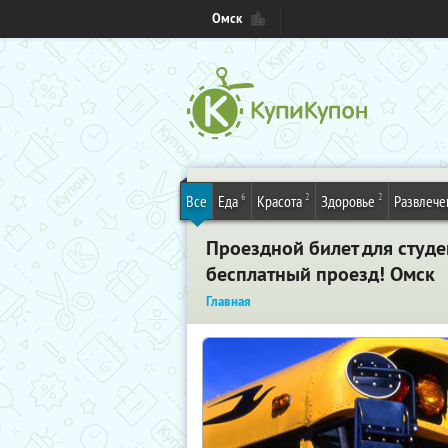
Омск
6
2
2
Все
Еда
Красота
Здоровье
Развлече
Проездной билет для студе
бесплатный проезд! Омск
Главная