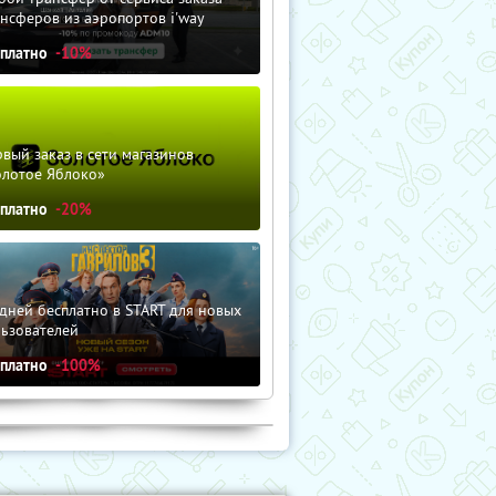
нсферов из аэропортов i'way
сплатно
-10%
вый заказ в сети магазинов
олотое Яблоко»
сплатно
-20%
дней бесплатно в START для новых
льзователей
сплатно
-100%