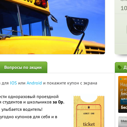
1
Вопросы по акции
Д
а для
IOS
или
Android
и покажите купон с экрана
Бе
ести одноразовый проездной
шк
я студентов и школьников
за 0р.
Бе
 улыбается водитель!
угодно купонов для себя и в