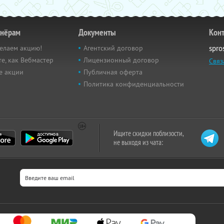
тнёрам
Документы
Кон
елаем акцию!
Агентский договор
spro
е, как Вебмастер
Лицензионный договор
Связ
е акции
Публичная оферта
Политика конфиденциальности
Ищите скидки поблизости,
не выходя из чата: