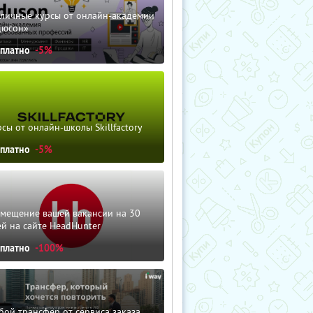
зличные курсы от онлайн-академии
дюсон»
сплатно
-5%
сы от онлайн-школы Skillfactory
сплатно
-5%
змещение вашей вакансии на 30
й на сайте HeadHunter
сплатно
-100%
ой трансфер от сервиса заказа