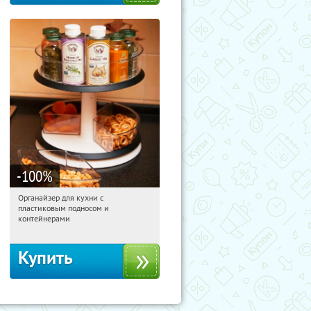
-100
%
Органайзер для кухни с
04:39:26
Получили:
312
пластиковым подносом и
Россия
контейнерами
Купить