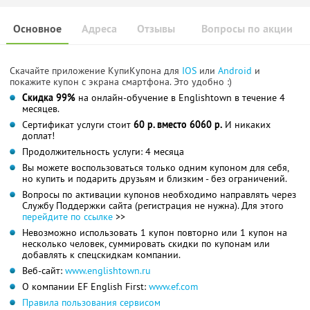
Основное
Адреса
Отзывы
Вопросы по акции
Скачайте приложение КупиКупона для
IOS
или
Android
и
покажите купон с экрана смартфона. Это удобно :)
Скидка 99%
на онлайн-обучение в Englishtown в течение 4
месяцев.
Сертификат услуги стоит
60 р. вместо 6060 р.
И никаких
доплат!
Продолжительность услуги: 4 месяца
Вы можете воспользоваться только одним купоном для себя,
но купить и подарить друзьям и близким - без ограничений.
Вопросы по активации купонов необходимо направлять через
Службу Поддержки сайта (регистрация не нужна). Для этого
перейдите по ссылке
>>
Невозможно использовать 1 купон повторно или 1 купон на
несколько человек, суммировать скидки по купонам или
добавлять к спецскидкам компании.
Веб-сайт:
www.englishtown.ru
О компании EF English First:
www.ef.com
Правила пользования сервисом