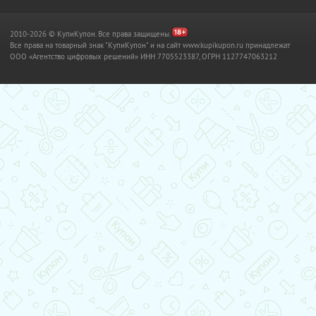
2010-2026 © КупиКупон. Все права защищены.
Все права на товарный знак "КупиКупон" и на сайт www.kupikupon.ru принадлежат
OOO «Агентство цифровых решений» ИНН 7705523387, ОГРН 1127747063212