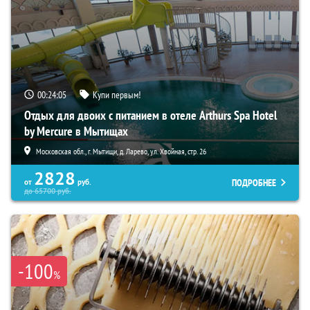
00:24:04
Купи первым!
Отдых для двоих с питанием в отеле Arthurs Spa Hotel
by Mercure в Мытищах
Московская обл., г. Мытищи, д. Ларево, ул. Хвойная, стр. 26
2828
ПОДРОБНЕЕ
от
руб.
до
65700
руб.
-100
%