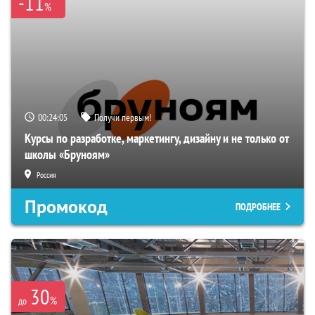
-11
%
00:24:04
Получи первым!
Курсы по разработке, маркетингу, дизайну и не только от
школы «Бруноям»
Россия
Промокод
ПОДРОБНЕЕ
30
%
до