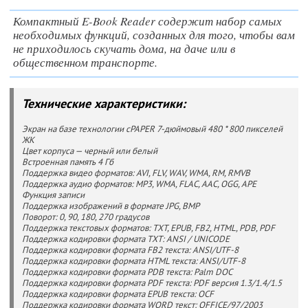
Компактный E-Book Reader содержит набор самых
необходимых функций, созданных для того, чтобы вам
не приходилось скучать дома, на даче или в
общественном транспорте.
Технические характеристики:
Экран на базе технологии cPAPER 7-дюймовый 480 * 800 пикселей
ЖК
Цвет корпуса — черный или белый
Встроенная память 4 Гб
Поддержка видео форматов: AVI, FLV, WAV, WMA, RM, RMVB
Поддержка аудио форматов: MP3, WMA, FLAC, AAC, OGG, APE
Функция записи
Поддержка изображений в формате JPG, BMP
Поворот: 0, 90, 180, 270 градусов
Поддержка текстовых форматов: TXT, EPUB, FB2, HTML, PDB, PDF
Поддержка кодировки формата TXT: ANSI / UNICODE
Поддержка кодировки формата FB2 текста: ANSI/UTF-8
Поддержка кодировки формата HTML текста: ANSI/UTF-8
Поддержка кодировки формата PDB текста: Palm DOC
Поддержка кодировки формата PDF текста: PDF версия 1.3/1.4/1.5
Поддержка кодировки формата EPUB текста: OCF
Поддержка кодировки формата WORD текст: OFFICE/97/2003