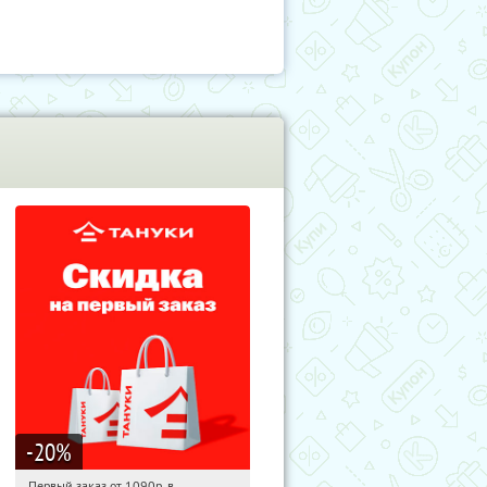
-20
%
Первый заказ от 1090р. в