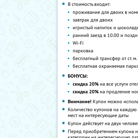
В стоимость входит:
проживание для двоих в ном
завтрак для двоих
игристый напиток и шоколад
ранний заезд в 10.00 и позд
Wi-Fi
парковка
бесплатный трансфер от ст. м
бесплатная охраняемая парк
БОНУСЫ:
скидка 20%
на все услуги оте
скидка 20%
на продление но
Внимание!
Купон можно исполь
Количество купонов на каждую 
мест на интересующие даты
Купон действует на двух челове
Перед приобретением купона н
категории на интересующую дат