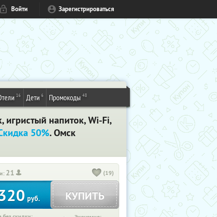
Войти
Зарегистрироваться
16
6
48
Отели
Дети
Промокоды
, игристый напиток, Wi-Fi,
Скидка 50%
. Омск
21
(19)
и:
320
КУПИТЬ
руб.
 без скидки: