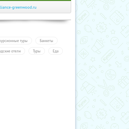
lliance-greenwood.ru
курсионные туры
Банкеты
одские отели
Туры
Еда