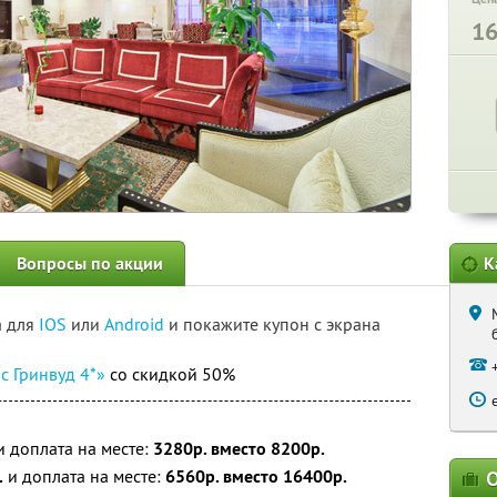
1
Вопросы по акции
К
а для
IOS
или
Android
и покажите купон с экрана
с Гринвуд 4*»
со скидкой 50%
 доплата на месте:
3280р. вместо 8200р.
.
и доплата на месте:
6560р. вместо 16400р.
О