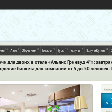
24
1
31
26
13
12
84
ния
Авто
Обучение
Товары
Туры
Услуги
ПолучиКупон
очи для двоих в отеле «Альянс Гринвуд 4*»: завтрак
ведение банкета для компании от 5 до 50 человек.
Купил
от
Цена