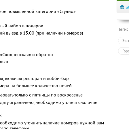
a
ере повышенной категории «Студио»
ный набор в подарок
Теги:
ний выезд в 15.00 (при наличии номеров)
Экс
Гор
. «Сходненская» и обратно
овка
ля, включая ресторан и лобби-бар
мера на большее количество ночей
зовать только с пятницы по воскресенье
дату ограничено, необходимо уточнять наличие
к
еобходимо уточнить наличие номеров нужной вам
у по телефону