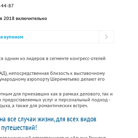
7-44-87
ря 2018 включительно
ся купоном
я одним из лидеров в сегменте конгресс-отелей
Д), непосредственная близость к выставочному
ународному аэропорту Шереметьево делают его
тным для приехавших как в рамках делового, так и
о предоставляемых услуг и персональный подход -
дыха, а также для романтических встреч.
 на все случаи жизни, для всех видов
путешествий!
 ограниченной отвественностью «Альянс Гринвуд