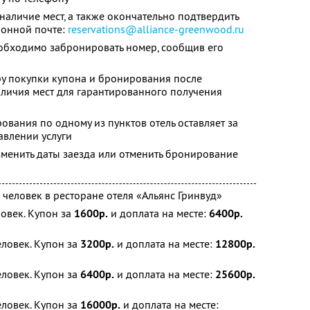
наличие мест, а также окончательно подтвердить
ронной почте:
reservations@alliance-greenwood.ru
обходимо забронировать номер, сообщив его
ру покупки купона и бронирования после
личия мест для гарантированного получения
вания по одному из пунктов отель оставляет за
авлении услуги
менить даты заезда или отменить бронирование
 человек в ресторане отеля «Альянс Гринвуд»
ловек. Купон за
1600р.
и доплата на месте:
6400р.
еловек. Купон за
3200р.
и доплата на месте:
12800р.
еловек. Купон за
6400р.
и доплата на месте:
25600р.
еловек. Купон за
16000р.
и доплата на месте: